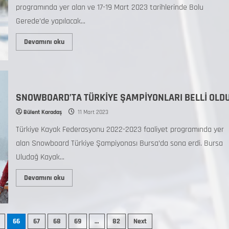
programında yer alan ve 17-19 Mart 2023 tarihlerinde Bolu
Gerede’de yapılacak...
Devamını oku
SNOWBOARD’TA TÜRKİYE ŞAMPİYONLARI BELLİ OLD
Bülent Karadaş
11 Mart 2023
Türkiye Kayak Federasyonu 2022-2023 faaliyet programında yer
alan Snowboard Türkiye Şampiyonası Bursa’da sona erdi. Bursa
Uludağ Kayak...
Devamını oku
66
67
68
69
…
82
Next