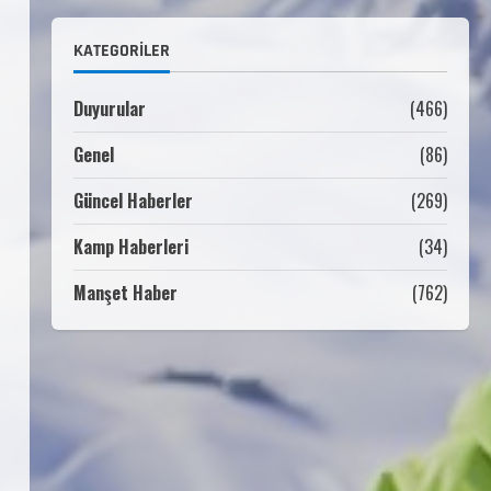
Millî Savunma Bakanlığı Kara,
Deniz ve Hava Kuvvetleri
KATEGORILER
Komutanlıklarına 2026 Yılı
(2026-2 Dönem) Sporcu Branşı
1
Sözleşmeli Er Temini Başvuruları
Duyurular
(466)
Başlamıştır.
Genel
(86)
31 Temmuz 2026
ANALİG TEKERLEKLİ KAYAK
TÜRKİYE ŞAMPİYONASI
Güncel Haberler
(269)
22 Temmuz 2026
Kamp Haberleri
(34)
2
Manşet Haber
(762)
ANALİG TEKERLEKLİ KAYAK
TÜRKİYE ŞAMPİYONASI GÖREVLİ
LİSTESİ
22 Temmuz 2026
3
Teknik Kurul ve Alt Kurul
Üyelerimiz Belirlendi