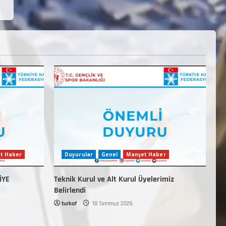
t Haber
Duyurular
Genel
Manşet Haber
İYE
Teknik Kurul ve Alt Kurul Üyelerimiz
Belirlendi
turkaf
18 Temmuz 2026