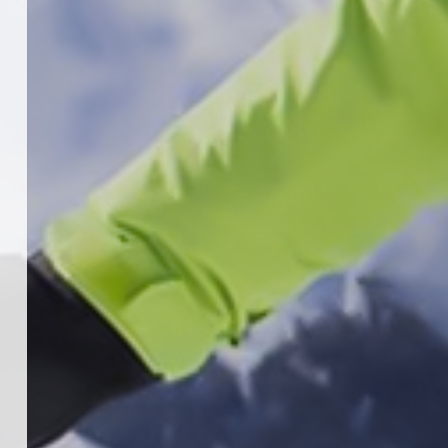
18 Temmuz 2026
4
KAYAKLI KOŞU VE BİATHLON
3.KADEME ANTRENÖRLÜK KURSU
DUYURUSU
12 Temmuz 2026
5