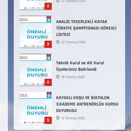
22 Temmuz 2026
2
ANALİG TEKERLEKLİ KAYAK
TÜRKİYE ŞAMPİYONASI GÖREVLİ
LİSTESİ
22 Temmuz 2026
3
Teknik Kurul ve Alt Kurul
Üyelerimiz Belirlendi
18 Temmuz 2026
4
KAYAKLI KOŞU VE BİATHLON
3.KADEME ANTRENÖRLÜK KURSU
DUYURUSU
12 Temmuz 2026
5