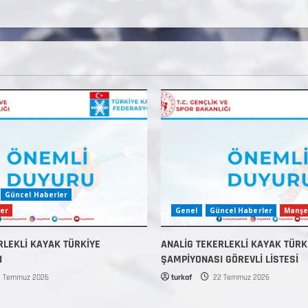
Güncel Haberler
er
Genel
Güncel Haberler
Manşe
RLEKLİ KAYAK TÜRKİYE
ANALİG TEKERLEKLİ KAYAK TÜRK
I
ŞAMPİYONASI GÖREVLİ LİSTESİ
 Temmuz 2026
turkaf
22 Temmuz 2026