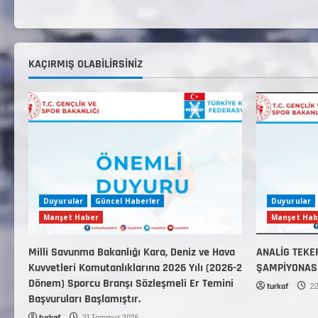
KAÇIRMIŞ OLABILIRSINIZ
Duyurular
Güncel Haberler
Duyurular
Manşet Haber
Manşet Hab
Millî Savunma Bakanlığı Kara, Deniz ve Hava
ANALİG TEKE
Kuvvetleri Komutanlıklarına 2026 Yılı (2026-2
ŞAMPİYONAS
Dönem) Sporcu Branşı Sözleşmeli Er Temini
turkaf
22
Başvuruları Başlamıştır.
turkaf
31 Temmuz 2026