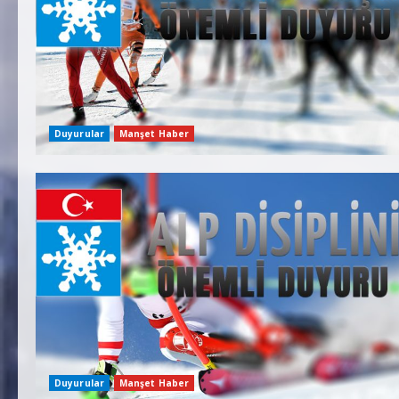
Duyurular
Manşet Haber
Duyurular
Manşet Haber