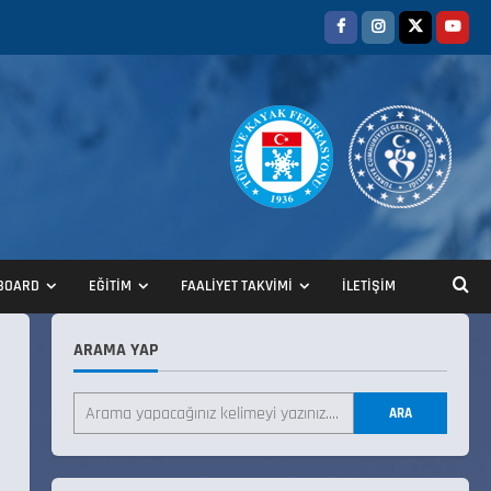
ANALİG TEKERLEKLİ KAYAK
TÜRKİYE ŞAMPİYONASI
22 Temmuz 2026
BOARD
EĞİTİM
FAALİYET TAKVİMİ
İLETİŞİM
2
ARAMA YAP
ANALİG TEKERLEKLİ KAYAK
TÜRKİYE ŞAMPİYONASI GÖREVLİ
LİSTESİ
ARA
22 Temmuz 2026
3