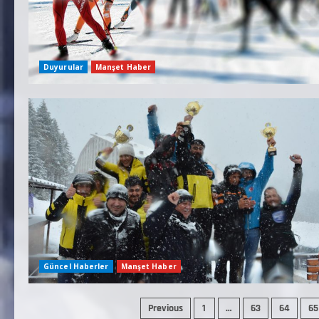
Duyurular
Manşet Haber
Güncel Haberler
Manşet Haber
Previous
1
…
63
64
65