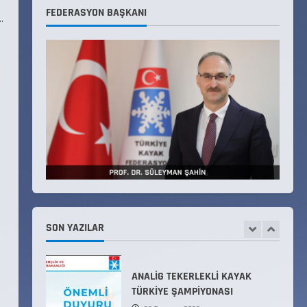
Teknik Kurul ve Alt Kurul
FEDERASYON BAŞKANI
.
Üyelerimiz Belirlendi
18 Temmuz 2026
4
KAYAKLI KOŞU VE BİATHLON
3.KADEME ANTRENÖRLÜK KURSU
DUYURUSU
12 Temmuz 2026
5
Millî Savunma Bakanlığı Kara,
Deniz ve Hava Kuvvetleri
Komutanlıklarına 2026 Yılı
(2026-2 Dönem) Sporcu Branşı
SON YAZILAR
1
Sözleşmeli Er Temini Başvuruları
Başlamıştır.
31 Temmuz 2026
ANALİG TEKERLEKLİ KAYAK
TÜRKİYE ŞAMPİYONASI