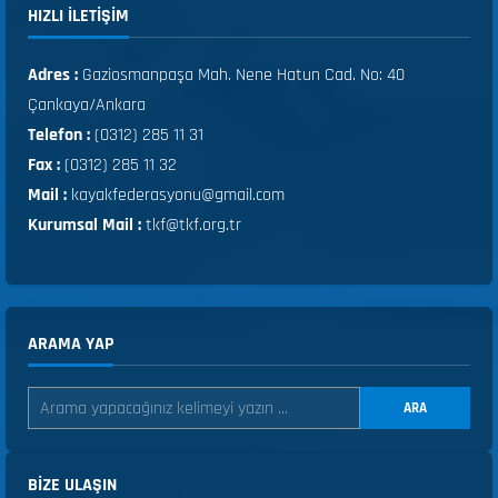
HIZLI ILETIŞIM
Adres :
Gaziosmanpaşa Mah. Nene Hatun Cad. No: 40
Çankaya/Ankara
Telefon :
(0312) 285 11 31
Fax :
(0312) 285 11 32
Mail :
kayakfederasyonu@gmail.com
Kurumsal Mail :
tkf@tkf.org.tr
ARAMA YAP
ARA
BIZE ULAŞIN