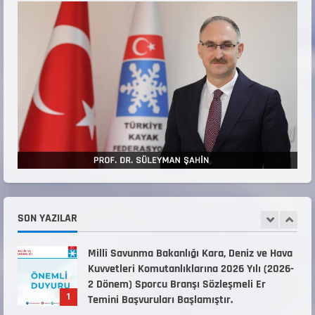
3
Teknik Kurul ve Alt Kurul Üyelerimiz
Belirlendi
18 Temmuz 2026
4
KAYAKLI KOŞU VE BİATHLON 3.KADEME
ANTRENÖRLÜK KURSU DUYURUSU
12 Temmuz 2026
5
Millî Savunma Bakanlığı Kara, Deniz ve Hava
Kuvvetleri Komutanlıklarına 2026 Yılı (2026-
2 Dönem) Sporcu Branşı Sözleşmeli Er
SON YAZILAR
1
Temini Başvuruları Başlamıştır.
31 Temmuz 2026
ANALİG TEKERLEKLİ KAYAK TÜRKİYE
ŞAMPİYONASI
22 Temmuz 2026
2