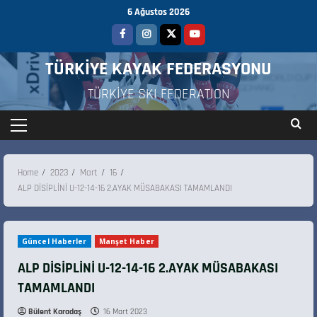
6 Ağustos 2026
TÜRKİYE KAYAK FEDERASYONU
TÜRKİYE SKI FEDERATION
Home
2023
Mart
16
ALP DİSİPLİNİ U-12-14-16 2.AYAK MÜSABAKASI TAMAMLANDI
Güncel Haberler
Manşet Haber
ALP DİSİPLİNİ U-12-14-16 2.AYAK MÜSABAKASI
TAMAMLANDI
Bülent Karadaş
16 Mart 2023