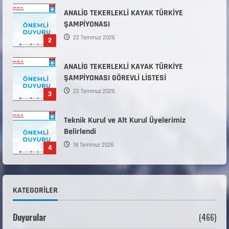
ANALİG TEKERLEKLİ KAYAK TÜRKİYE
ŞAMPİYONASI GÖREVLİ LİSTESİ
22 Temmuz 2026
3
Teknik Kurul ve Alt Kurul Üyelerimiz
Belirlendi
18 Temmuz 2026
4
KAYAKLI KOŞU VE BİATHLON 3.KADEME
ANTRENÖRLÜK KURSU DUYURUSU
12 Temmuz 2026
5
Millî Savunma Bakanlığı Kara, Deniz ve Hava
Kuvvetleri Komutanlıklarına 2026 Yılı (2026-
KATEGORILER
2 Dönem) Sporcu Branşı Sözleşmeli Er
1
Temini Başvuruları Başlamıştır.
Duyurular
(466)
31 Temmuz 2026
ANALİG TEKERLEKLİ KAYAK TÜRKİYE