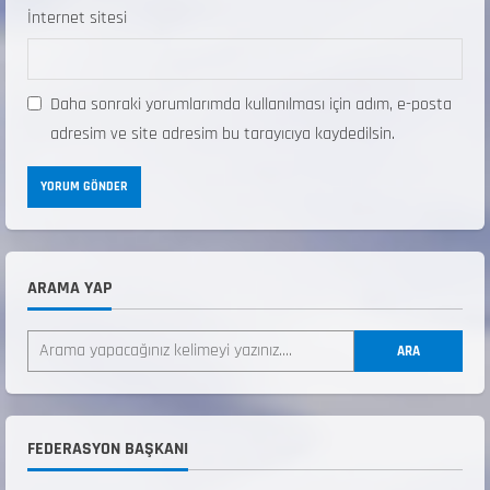
İnternet sitesi
Daha sonraki yorumlarımda kullanılması için adım, e-posta
adresim ve site adresim bu tarayıcıya kaydedilsin.
ARAMA YAP
ANALİG TEKERLEKLİ KAYAK TÜRKİYE
ŞAMPİYONASI
ARA
22 Temmuz 2026
2
ANALİG TEKERLEKLİ KAYAK TÜRKİYE
FEDERASYON BAŞKANI
ŞAMPİYONASI GÖREVLİ LİSTESİ
22 Temmuz 2026