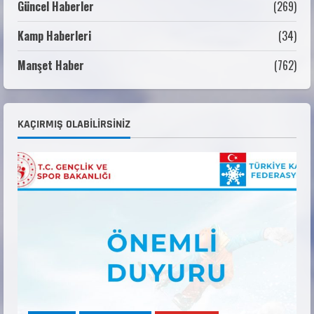
Güncel Haberler
(269)
Kamp Haberleri
(34)
ANALİG TEKERLEKLİ KAYAK TÜRKİYE
ŞAMPİYONASI GÖREVLİ LİSTESİ
Manşet Haber
(762)
22 Temmuz 2026
3
Teknik Kurul ve Alt Kurul Üyelerimiz
KAÇIRMIŞ OLABILIRSINIZ
Belirlendi
18 Temmuz 2026
4
KAYAKLI KOŞU VE BİATHLON 3.KADEME
ANTRENÖRLÜK KURSU DUYURUSU
12 Temmuz 2026
5