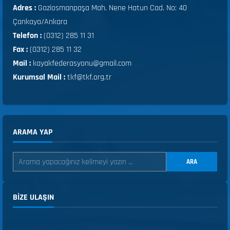
Adres :
Gaziosmanpaşa Mah. Nene Hatun Cad. No: 40
Çankaya/Ankara
Telefon :
(0312) 285 11 31
Fax :
(0312) 285 11 32
Mail :
kayakfederasyonu@gmail.com
Kurumsal Mail :
tkf@tkf.org.tr
ARAMA YAP
ARA
BIZE ULAŞIN