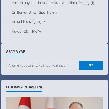
Prof. Dr. Gıyasettin DEMİRHAN (Spor Bilimci/Pedagoji)
Dr. Burkay UTKU (Spor Hekimi)
Dr. Nehir Kavi ŞİMŞEK
Haydar ÇETİNKAYA
ARAMA YAP
ANALİG TEKERLEKLİ KAYAK TÜRKİYE
ŞAMPİYONASI
ARA
22 Temmuz 2026
2
ANALİG TEKERLEKLİ KAYAK TÜRKİYE
FEDERASYON BAŞKANI
ŞAMPİYONASI GÖREVLİ LİSTESİ
22 Temmuz 2026
3