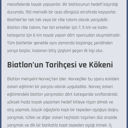
mesafelerde kayak yapıyorlar. Bir biatlocunun hedefi kaçırdığı
durumda, 150 metrelik bir ceza döngüsü etrafında kayıyorlar.
Biathlet’ler tek tek veya bir röle takımı olarak yarışabilir.
Biatlon röle takımı, her biri erkekler için 7, 5 km ve kadın
kategorisi için 6 km kayak yapan dört sporcudan oluşmaktadır.
Tüm biatletler genelde aynı zamanda başlangıç ​​şeridinden
yarışa başlar, kazanan bitiş çizgisini geçen ilk kişi olur.
Biatlon’un Tarihçesi ve Kökeni
Biatlon menşeini Norveç’ten izler. Norveçliler bu sporu eskiden
askeri eğitimin bir parçası olarak uyguladılar. Norveç askeri
eğitimindeki biatlon yarışmaları dört kategoride sınıflandırıldı;
yüksek hızda kayak yaparken hedef kitleye nişan almak ve
atış yapmak, büyük ağaçlarla kaplı bir tepeden aşağıya doğru
yarışmak, tüfek ve diğer askeri teçhizatı taşırken düz arazide
yarışmak ve dik bir barikatla kaplı tepeden aşağı inmek. İç