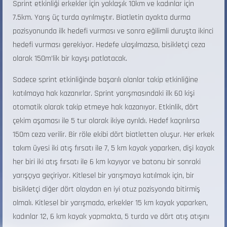
Sprint etkinliği erkekler için yaklaşık 10km ve kadınlar için
7.5km. Yarış üç turda ayrılmıştır. Biatletin ayakta durma
pozisyonunda ilk hedefi vurması ve sonra eğilimli duruşta ikinci
hedefi vurması gerekiyor. Hedefe ulaşılmazsa, bisikletçi ceza
olarak 150m’lik bir kayışı patlatacak.
Sadece sprint etkinliğinde başarılı olanlar takip etkinliğine
katılmaya hak kazanırlar. Sprint yarışmasındaki ilk 60 kişi
otomatik olarak takip etmeye hak kazanıyor. Etkinlik, dört
çekim aşaması ile 5 tur olarak ikiye ayrıldı. Hedef kaçırılırsa
150m ceza verilir. Bir röle ekibi dört biatletten oluşur. Her erkek
takım üyesi iki atış fırsatı ile 7, 5 km kayak yaparken, dişi kayak
her biri iki atış fırsatı ile 6 km kayıyor ve batonu bir sonraki
yarışçıya geçiriyor. Kitlesel bir yarışmaya katılmak için, bir
bisikletçi diğer dört olaydan en iyi otuz pozisyonda bitirmiş
olmalı. Kitlesel bir yarışmada, erkekler 15 km kayak yaparken,
kadınlar 12, 6 km kayak yapmakta, 5 turda ve dört atış atışını