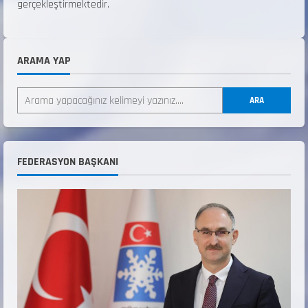
gerçekleştirmektedir.
ARAMA YAP
ANALİG TEKERLEKLİ KAYAK TÜRKİYE
ŞAMPİYONASI
ARA
22 Temmuz 2026
2
ANALİG TEKERLEKLİ KAYAK TÜRKİYE
FEDERASYON BAŞKANI
ŞAMPİYONASI GÖREVLİ LİSTESİ
22 Temmuz 2026
3
Teknik Kurul ve Alt Kurul Üyelerimiz
Belirlendi
18 Temmuz 2026
4
KAYAKLI KOŞU VE BİATHLON 3.KADEME