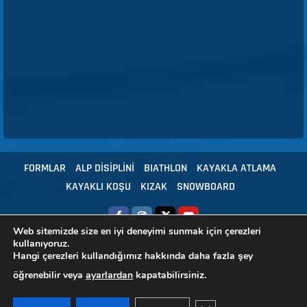
FORMLAR
ALP DİSİPLİNİ
BIATHLON
KAYAKLA ATLAMA
KAYAKLI KOŞU
KIZAK
SNOWBOARD
Web sitemizde size en iyi deneyimi sunmak için çerezleri
kullanıyoruz.
Copyright © 2024 Tüm hakları Türkiye Kayak Federasyonu'na aittir.
|
Hangi çerezleri kullandığımız hakkında daha fazla şey
HBS - Yazılım
öğrenebilir veya
ayarlardan
kapatabilirsiniz.