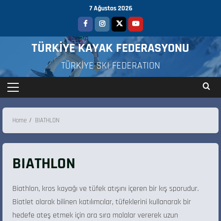
7 Ağustos 2026
TÜRKİYE KAYAK FEDERASYONU
TÜRKİYE SKI FEDERATION
Home
BIATHLON
BIATHLON
Biathlon, kros kayağı ve tüfek atışını içeren bir kış sporudur.
Biatlet olarak bilinen katılımcılar, tüfeklerini kullanarak bir
hedefe ateş etmek için ara sıra molalar vererek uzun