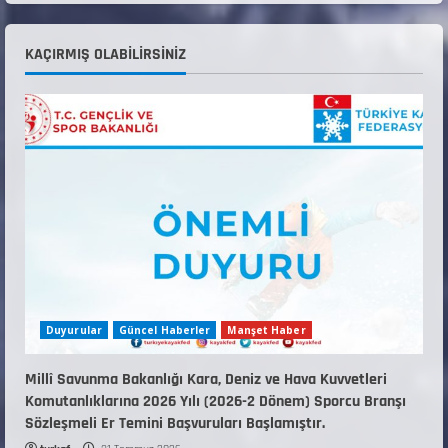
Teknik Kurul ve Alt Kurul Üyelerimiz
KAÇIRMIŞ OLABILIRSINIZ
Belirlendi
18 Temmuz 2026
4
KAYAKLI KOŞU VE BİATHLON 3.KADEME
ANTRENÖRLÜK KURSU DUYURUSU
12 Temmuz 2026
5
Duyurular
Güncel Haberler
Manşet Haber
Millî Savunma Bakanlığı Kara, Deniz ve Hava Kuvvetleri
Komutanlıklarına 2026 Yılı (2026-2 Dönem) Sporcu Branşı
Sözleşmeli Er Temini Başvuruları Başlamıştır.