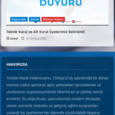
Duyurular
Genel
Manşet Haber
Teknik Kurul ve Alt Kurul Üyelerimiz Belirlendi
turkaf
18 Temmuz 2026
HAKKIMIZDA
Türkiye Kayak Federasyonu, Türkiye’yi kış sporlarında bir dünya
markası haline getirerek genç yetenekleri desteklemek ve
uluslararası organizasyonlarda ülkemizi en iyi şekilde temsil
etmektir. Bu doğrultuda, sporcularımıza modern altyapılar,
uzman antrenör kadroları ve gelişmiş eğitim programları
sunarak kış sporlarının her alanında sürdürülebilir başarıyı