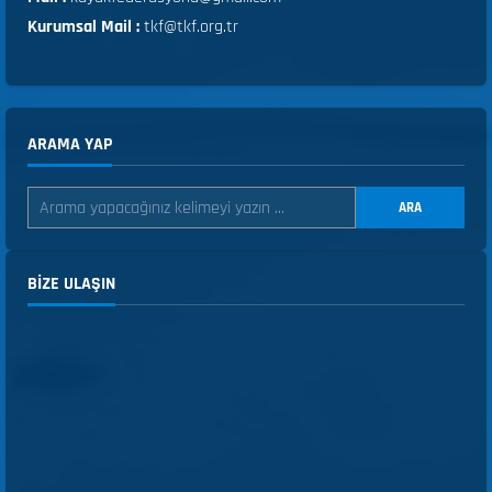
Kurumsal Mail :
tkf@tkf.org.tr
ARAMA YAP
ARA
BIZE ULAŞIN