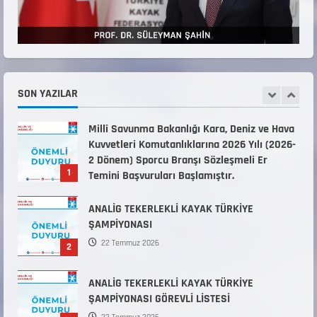
ANTRENÖRLÜK KURSU DUYURUSU
12 Temmuz 2026
5
Millî Savunma Bakanlığı Kara, Deniz ve Hava
Kuvvetleri Komutanlıklarına 2026 Yılı (2026-
2 Dönem) Sporcu Branşı Sözleşmeli Er
SON YAZILAR
1
Temini Başvuruları Başlamıştır.
31 Temmuz 2026
ANALİG TEKERLEKLİ KAYAK TÜRKİYE
ŞAMPİYONASI
22 Temmuz 2026
2
ANALİG TEKERLEKLİ KAYAK TÜRKİYE
ŞAMPİYONASI GÖREVLİ LİSTESİ
22 Temmuz 2026
3
Teknik Kurul ve Alt Kurul Üyelerimiz
Belirlendi