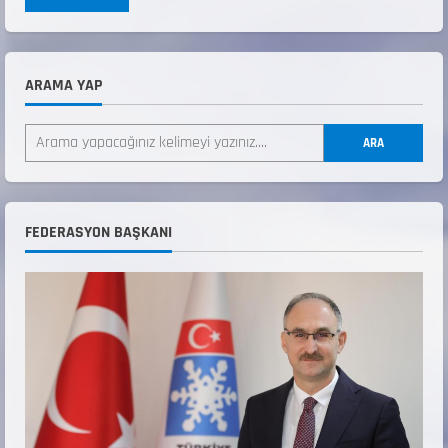
ARAMA YAP
ANALİG TEKERLEKLİ KAYAK TÜRKİYE
ŞAMPİYONASI
ARA
22 Temmuz 2026
2
ANALİG TEKERLEKLİ KAYAK TÜRKİYE
FEDERASYON BAŞKANI
ŞAMPİYONASI GÖREVLİ LİSTESİ
22 Temmuz 2026
3
Teknik Kurul ve Alt Kurul Üyelerimiz
Belirlendi
18 Temmuz 2026
4
KAYAKLI KOŞU VE BİATHLON 3.KADEME