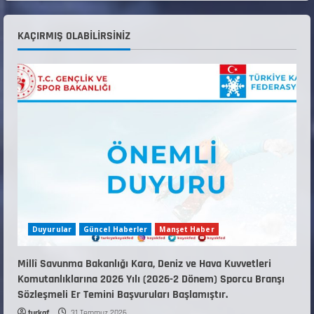
Teknik Kurul ve Alt Kurul Üyelerimiz
KAÇIRMIŞ OLABILIRSINIZ
Belirlendi
18 Temmuz 2026
4
KAYAKLI KOŞU VE BİATHLON 3.KADEME
ANTRENÖRLÜK KURSU DUYURUSU
12 Temmuz 2026
5
Duyurular
Güncel Haberler
Manşet Haber
Millî Savunma Bakanlığı Kara, Deniz ve Hava Kuvvetleri
Komutanlıklarına 2026 Yılı (2026-2 Dönem) Sporcu Branşı
Sözleşmeli Er Temini Başvuruları Başlamıştır.
turkaf
31 Temmuz 2026