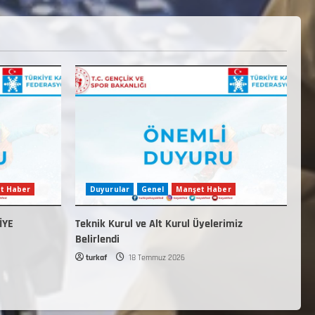
t Haber
Duyurular
Genel
Manşet Haber
İYE
Teknik Kurul ve Alt Kurul Üyelerimiz
Belirlendi
turkaf
18 Temmuz 2026