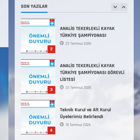
22 Temmuz 2026
SON YAZILAR
2
ANALİG TEKERLEKLİ KAYAK
TÜRKİYE ŞAMPİYONASI GÖREVLİ
LİSTESİ
22 Temmuz 2026
3
Teknik Kurul ve Alt Kurul
Üyelerimiz Belirlendi
18 Temmuz 2026
4
KAYAKLI KOŞU VE BİATHLON
3.KADEME ANTRENÖRLÜK KURSU
DUYURUSU
12 Temmuz 2026
5