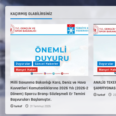
KAÇIRMIŞ OLABILIRSINIZ
Duyurular
Güncel Haberler
Duyurular
Manşet Haber
Manşet Hab
Millî Savunma Bakanlığı Kara, Deniz ve Hava
ANALİG TEKE
Kuvvetleri Komutanlıklarına 2026 Yılı (2026-2
ŞAMPİYONAS
Dönem) Sporcu Branşı Sözleşmeli Er Temini
turkaf
22
Başvuruları Başlamıştır.
turkaf
31 Temmuz 2026