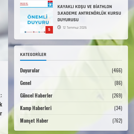
Millî Savunma Bakanlığı Kara,
Deniz ve Hava Kuvvetleri
Komutanlıklarına 2026 Yılı
(2026-2 Dönem) Sporcu Branşı
1
Sözleşmeli Er Temini Başvuruları
Başlamıştır.
31 Temmuz 2026
ANALİG TEKERLEKLİ KAYAK
KATEGORILER
TÜRKİYE ŞAMPİYONASI
22 Temmuz 2026
2
Duyurular
(466)
Genel
(86)
ANALİG TEKERLEKLİ KAYAK
TÜRKİYE ŞAMPİYONASI GÖREVLİ
:
Güncel Haberler
(269)
LİSTESİ
k
22 Temmuz 2026
Kamp Haberleri
(34)
3
r
Manşet Haber
(762)
Teknik Kurul ve Alt Kurul
Üyelerimiz Belirlendi