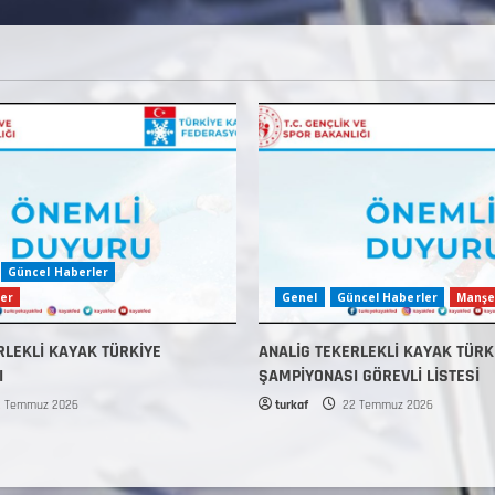
Güncel Haberler
er
Genel
Güncel Haberler
Manşe
RLEKLİ KAYAK TÜRKİYE
ANALİG TEKERLEKLİ KAYAK TÜRK
I
ŞAMPİYONASI GÖREVLİ LİSTESİ
 Temmuz 2026
turkaf
22 Temmuz 2026