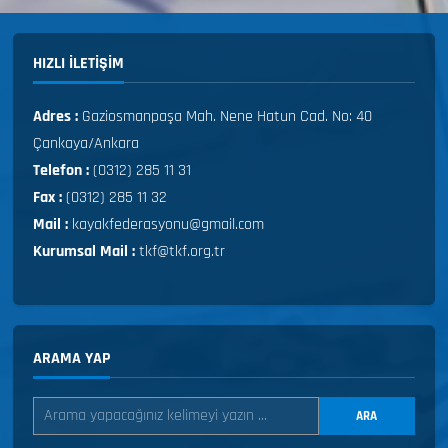
HIZLI ILETIŞIM
Adres :
Gaziosmanpaşa Mah. Nene Hatun Cad. No: 40
Çankaya/Ankara
Telefon :
(0312) 285 11 31
Fax :
(0312) 285 11 32
Mail :
kayakfederasyonu@gmail.com
Kurumsal Mail :
tkf@tkf.org.tr
ARAMA YAP
ARA