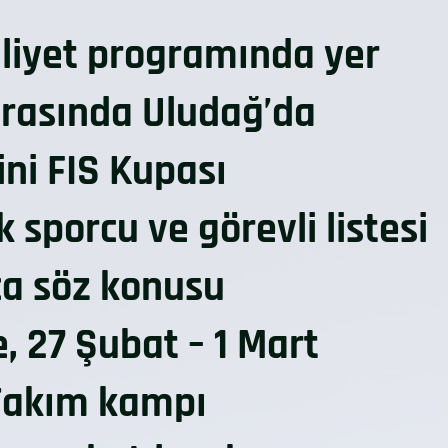
iyet programında yer
 arasında Uludağ’da
ini FIS Kupası
sporcu ve görevli listesi
ca söz konusu
 27 Şubat – 1 Mart
i Takım kampı