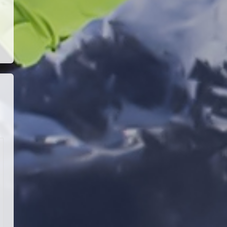
18 Temmuz 2026
4
KAYAKLI KOŞU VE BİATHLON
3.KADEME ANTRENÖRLÜK KURSU
DUYURUSU
12 Temmuz 2026
5