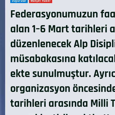
Duyurular
Manşet Haber
Federasyonumuzun faal
alan 1–6 Mart tarihleri
düzenlenecek Alp Disipl
müsabakasına katılacak 
ekte sunulmuştur. Ayrı
organizasyon öncesinde,
tarihleri arasında Mill