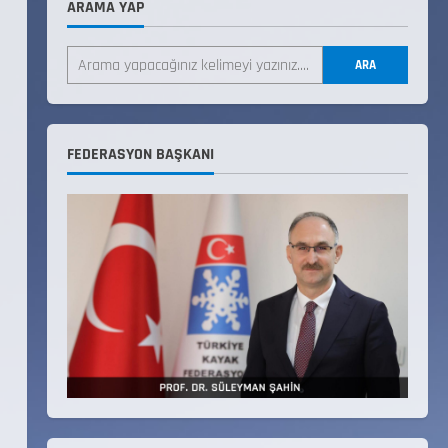
ARAMA YAP
Teknik Kurul ve Alt Kurul
Üyelerimiz Belirlendi
ARA
18 Temmuz 2026
4
KAYAKLI KOŞU VE BİATHLON
FEDERASYON BAŞKANI
3.KADEME ANTRENÖRLÜK KURSU
DUYURUSU
12 Temmuz 2026
5
Millî Savunma Bakanlığı Kara,
Deniz ve Hava Kuvvetleri
Komutanlıklarına 2026 Yılı
(2026-2 Dönem) Sporcu Branşı
1
Sözleşmeli Er Temini Başvuruları
Başlamıştır.
31 Temmuz 2026
ANALİG TEKERLEKLİ KAYAK
TÜRKİYE ŞAMPİYONASI