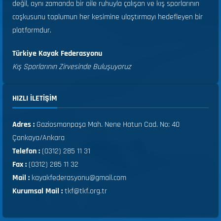
değil, aynı zamanda bir aile ruhuyla çalışan ve kış sporlarının
coşkusunu toplumun her kesimine ulaştırmayı hedefleyen bir
platformdur.
Türkiye Kayak Federasyonu
Kış Sporlarının Zirvesinde Buluşuyoruz
HIZLI ILETIŞIM
Adres :
Gaziosmanpaşa Mah. Nene Hatun Cad. No: 40
Çankaya/Ankara
Telefon :
(0312) 285 11 31
Fax :
(0312) 285 11 32
Mail :
kayakfederasyonu@gmail.com
Kurumsal Mail :
tkf@tkf.org.tr