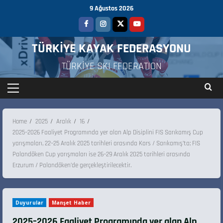
9 Ağustos 2026
TÜRKİYE KAYAK FEDERASYONU
TÜRKİYE SKI FEDERATION
Home
2025
Aralık
16
2025–2026 Faaliyet Programında yer alan Alp Disiplini FIS Sarıkamış Cup
yarışmaları, 22–25 Aralık 2025 tarihleri arasında Kars / Sarıkamış’ta; FIS
Palandöken Cup yarışmaları ise 26–29 Aralık 2025 tarihleri arasında
Erzurum / Palandöken’de gerçekleştirilecektir.
Duyurular
Manşet Haber
2025–2026 Faaliyet Programında yer alan Alp