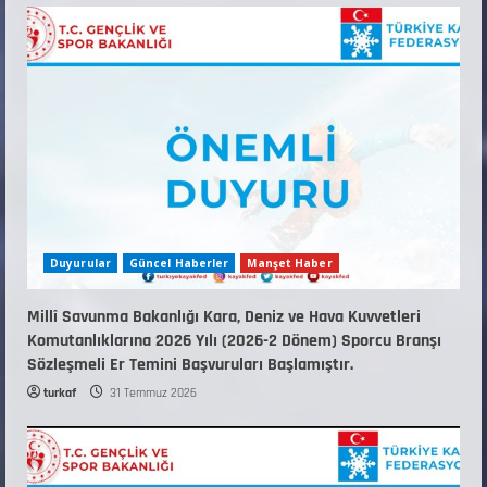
KAYAKLI KOŞU VE BİATHLON 3.KADEME
ANTRENÖRLÜK KURSU DUYURUSU
12 Temmuz 2026
5
Duyurular
Güncel Haberler
Manşet Haber
Millî Savunma Bakanlığı Kara, Deniz ve Hava Kuvvetleri
Komutanlıklarına 2026 Yılı (2026-2 Dönem) Sporcu Branşı
Sözleşmeli Er Temini Başvuruları Başlamıştır.
turkaf
31 Temmuz 2026