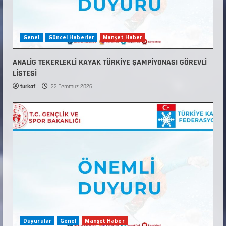
Genel
Güncel Haberler
Manşet Haber
ANALİG TEKERLEKLİ KAYAK TÜRKİYE ŞAMPİYONASI GÖREVLİ
LİSTESİ
turkaf
22 Temmuz 2026
Duyurular
Genel
Manşet Haber