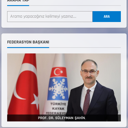
ARAMA YAP
ANALİG TEKERLEKLİ KAYAK TÜRKİYE
ŞAMPİYONASI
ARA
22 Temmuz 2026
2
ANALİG TEKERLEKLİ KAYAK TÜRKİYE
FEDERASYON BAŞKANI
ŞAMPİYONASI GÖREVLİ LİSTESİ
22 Temmuz 2026
3
Teknik Kurul ve Alt Kurul Üyelerimiz
Belirlendi
18 Temmuz 2026
4
KAYAKLI KOŞU VE BİATHLON 3.KADEME
ANTRENÖRLÜK KURSU DUYURUSU
12 Temmuz 2026
5
Millî Savunma Bakanlığı Kara, Deniz ve Hava