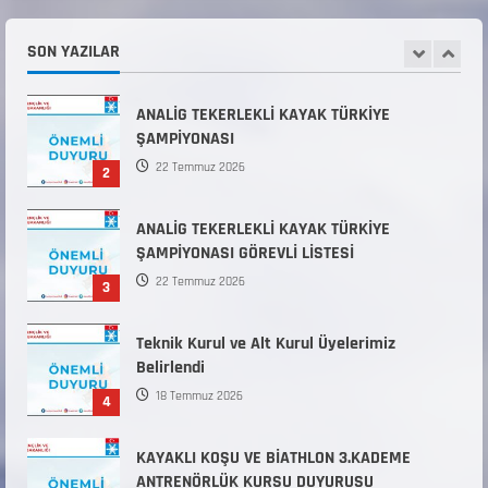
Kuvvetleri Komutanlıklarına 2026 Yılı (2026-
2 Dönem) Sporcu Branşı Sözleşmeli Er
SON YAZILAR
1
Temini Başvuruları Başlamıştır.
31 Temmuz 2026
ANALİG TEKERLEKLİ KAYAK TÜRKİYE
ŞAMPİYONASI
22 Temmuz 2026
2
ANALİG TEKERLEKLİ KAYAK TÜRKİYE
ŞAMPİYONASI GÖREVLİ LİSTESİ
22 Temmuz 2026
3
Teknik Kurul ve Alt Kurul Üyelerimiz
Belirlendi
18 Temmuz 2026
4
KAYAKLI KOŞU VE BİATHLON 3.KADEME
ANTRENÖRLÜK KURSU DUYURUSU