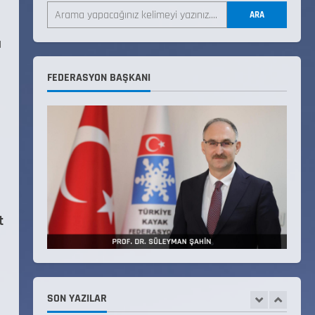
ARA
18 Temmuz 2026
4
ı
KAYAKLI KOŞU VE BİATHLON
FEDERASYON BAŞKANI
p
3.KADEME ANTRENÖRLÜK KURSU
DUYURUSU
12 Temmuz 2026
5
Millî Savunma Bakanlığı Kara,
Deniz ve Hava Kuvvetleri
Komutanlıklarına 2026 Yılı
(2026-2 Dönem) Sporcu Branşı
1
Sözleşmeli Er Temini Başvuruları
t
Başlamıştır.
31 Temmuz 2026
ANALİG TEKERLEKLİ KAYAK
TÜRKİYE ŞAMPİYONASI
22 Temmuz 2026
SON YAZILAR
2