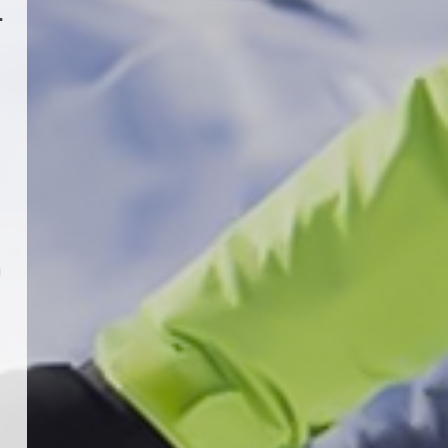
.
KAYAKLI KOŞU VE BİATHLON
3.KADEME ANTRENÖRLÜK KURSU
DUYURUSU
12 Temmuz 2026
5
ı