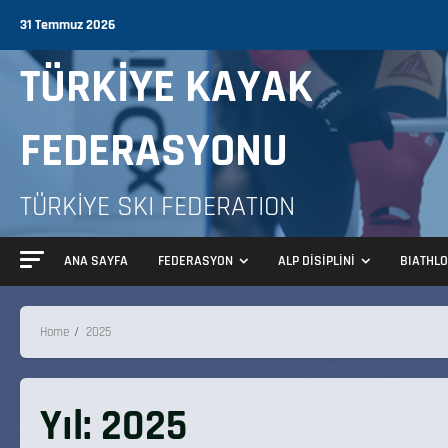
31 Temmuz 2026
TÜRKİYE KAYAK
FEDERASYONU
TÜRKİYE SKI FEDERATION
ANA SAYFA
FEDERASYON
ALP DİSİPLİNİ
BIATHL
Home
2025
Yıl:
2025