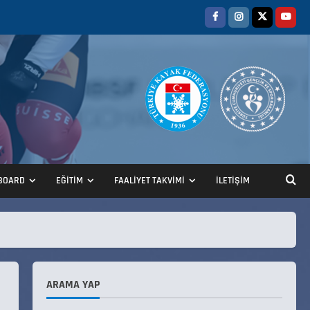
ANALİG TEKERLEKLİ KAYAK
TÜRKİYE ŞAMPİYONASI
22 Temmuz 2026
2
BOARD
EĞİTİM
FAALİYET TAKVİMİ
İLETİŞİM
ANALİG TEKERLEKLİ KAYAK
TÜRKİYE ŞAMPİYONASI GÖREVLİ
LİSTESİ
22 Temmuz 2026
3
ARAMA YAP
Teknik Kurul ve Alt Kurul
Üyelerimiz Belirlendi