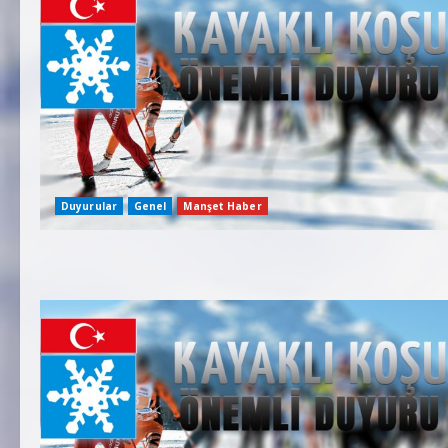
Duyurular
Genel
Manşet Haber