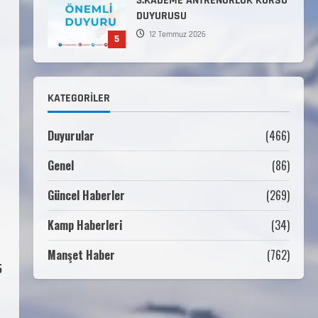
Komutanlıklarına 2026 Yılı
(2026-2 Dönem) Sporcu Branşı
1
Sözleşmeli Er Temini Başvuruları
Başlamıştır.
31 Temmuz 2026
ANALİG TEKERLEKLİ KAYAK
KATEGORILER
TÜRKİYE ŞAMPİYONASI
22 Temmuz 2026
2
Duyurular
(466)
Genel
(86)
ANALİG TEKERLEKLİ KAYAK
TÜRKİYE ŞAMPİYONASI GÖREVLİ
Güncel Haberler
(269)
LİSTESİ
22 Temmuz 2026
Kamp Haberleri
(34)
3
Manşet Haber
(762)
5
Teknik Kurul ve Alt Kurul
Üyelerimiz Belirlendi
18 Temmuz 2026
4