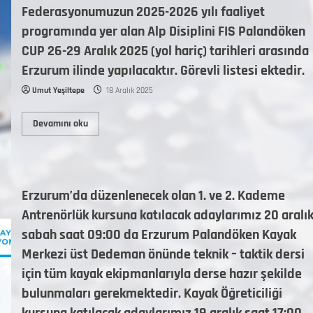
Federasyonumuzun 2025-2026 yılı faaliyet
programında yer alan Alp Disiplini FIS Palandöken
CUP 26-29 Aralık 2025 (yol hariç) tarihleri arasında
Erzurum ilinde yapılacaktır. Görevli listesi ektedir.
Umut Yeşiltepe
18 Aralık 2025
Devamını oku
Erzurum’da düzenlenecek olan 1. ve 2. Kademe
Antrenörlük kursuna katılacak adaylarımız 20 aralı
sabah saat 09:00 da Erzurum Palandöken Kayak
Merkezi üst Dedeman önünde teknik – taktik dersi
için tüm kayak ekipmanlarıyla derse hazır şekilde
bulunmaları gerekmektedir. Kayak Öğreticiliği