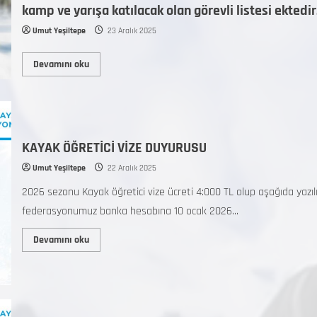
kamp ve yarışa katılacak olan görevli listesi ektedir
Umut Yeşiltepe
23 Aralık 2025
Devamını oku
KAYAK ÖĞRETİCİ VİZE DUYURUSU
Umut Yeşiltepe
22 Aralık 2025
2026 sezonu Kayak öğretici vize ücreti 4:000 TL olup aşağıda yazıl
federasyonumuz banka hesabına 10 ocak 2026...
Devamını oku