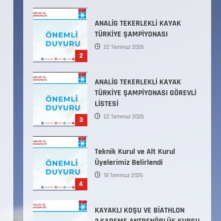
ANALİG TEKERLEKLİ KAYAK
TÜRKİYE ŞAMPİYONASI GÖREVLİ
LİSTESİ
22 Temmuz 2026
3
Teknik Kurul ve Alt Kurul
Üyelerimiz Belirlendi
18 Temmuz 2026
4
KAYAKLI KOŞU VE BİATHLON
3.KADEME ANTRENÖRLÜK KURSU
DUYURUSU
12 Temmuz 2026
5
Millî Savunma Bakanlığı Kara,
Deniz ve Hava Kuvvetleri