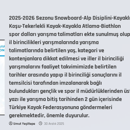
2025-2026 Sezonu Snowboard-Alp Disiplini-Kayakl
Koşu-Tekerlekli Kayak-Kayakla Atlama-Biathlon
spor dalları yarışma talimatları ekte sunulmuş olu
il birincilikleri yarışmalarında yarışma
talimatlarında belirtilen yaş, kategori ve
kontenjanlara dikkat edilmesi ve iller il birinciliği
yarışmalarını faaliyet takvimimizde belirtilen
tarihler arasında yapıp il birinciliği sonuçlarını il
temsilcisi tarafından imzalanarak bağlı
bulundukları gençlik ve spor il müdürlüklerinden üs
yazı ile yarışma bitiş tarihinden 2 gün içerisinde
Türkiye Kayak Federasyonuna göndermeleri
gerekmektedir, önemle duyurulur.
Umut Yeşiltepe
30 Aralık 2025