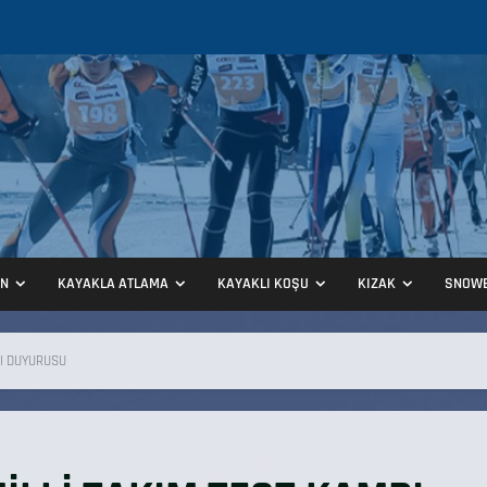
ON
KAYAKLA ATLAMA
KAYAKLI KOŞU
KIZAK
SNOW
PI DUYURUSU