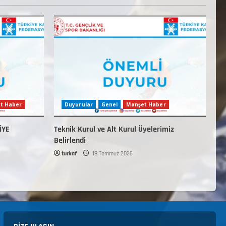
t Haber
Duyurular
Genel
Manşet Haber
İYE
Teknik Kurul ve Alt Kurul Üyelerimiz
Belirlendi
turkaf
18 Temmuz 2026