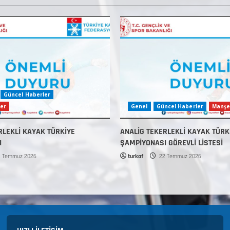
Güncel Haberler
er
Genel
Güncel Haberler
Manşe
RLEKLİ KAYAK TÜRKİYE
ANALİG TEKERLEKLİ KAYAK TÜRK
I
ŞAMPİYONASI GÖREVLİ LİSTESİ
 Temmuz 2026
turkaf
22 Temmuz 2026