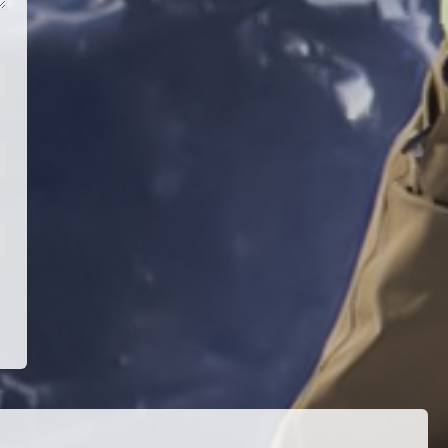
Teknik Kurul ve Alt Kurul
Üyelerimiz Belirlendi
18 Temmuz 2026
4
KAYAKLI KOŞU VE BİATHLON
3.KADEME ANTRENÖRLÜK KURSU
DUYURUSU
12 Temmuz 2026
5