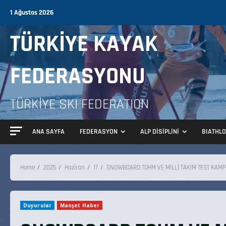
1 Ağustos 2026
TÜRKİYE KAYAK
FEDERASYONU
TÜRKİYE SKI FEDERATION
ANA SAYFA
FEDERASYON
ALP DİSİPLİNİ
BIATHL
Home
2025
Haziran
17
SNOWBOARD TOHM VE MİLLİ TAKIM TEST KAM
Duyurular
Manşet Haber