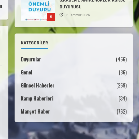
3.KADEME ANTRENÖRLÜK KURSU
n
DUYURUSU
12 Temmuz 2026
5
Millî Savunma Bakanlığı Kara,
Deniz ve Hava Kuvvetleri
KATEGORILER
Komutanlıklarına 2026 Yılı
(2026-2 Dönem) Sporcu Branşı
1
Sözleşmeli Er Temini Başvuruları
Duyurular
(466)
Başlamıştır.
Genel
(86)
31 Temmuz 2026
ANALİG TEKERLEKLİ KAYAK
TÜRKİYE ŞAMPİYONASI
Güncel Haberler
(269)
22 Temmuz 2026
Kamp Haberleri
(34)
2
Manşet Haber
(762)
ANALİG TEKERLEKLİ KAYAK
TÜRKİYE ŞAMPİYONASI GÖREVLİ
LİSTESİ
22 Temmuz 2026
3