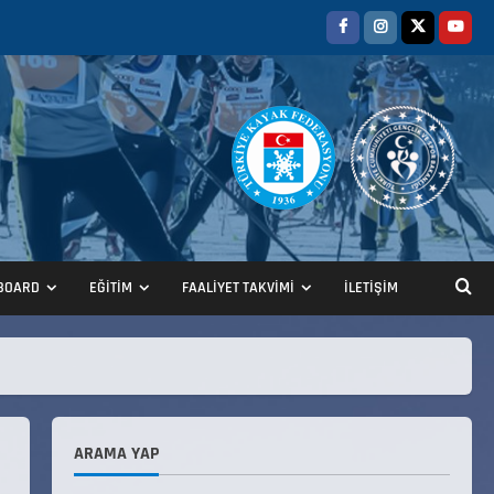
BOARD
EĞİTİM
FAALİYET TAKVİMİ
İLETİŞİM
ANALİG TEKERLEKLİ KAYAK
TÜRKİYE ŞAMPİYONASI
22 Temmuz 2026
2
ARAMA YAP
ANALİG TEKERLEKLİ KAYAK
TÜRKİYE ŞAMPİYONASI GÖREVLİ