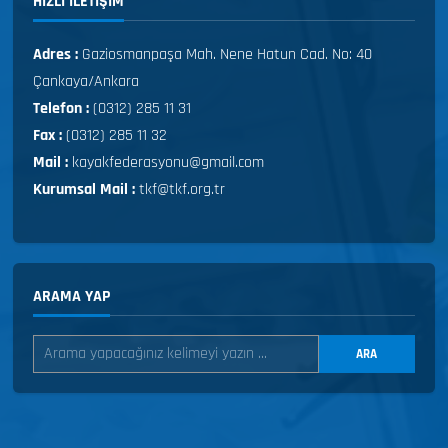
HIZLI ILETIŞIM
Adres :
Gaziosmanpaşa Mah. Nene Hatun Cad. No: 40
Çankaya/Ankara
Telefon :
(0312) 285 11 31
Fax :
(0312) 285 11 32
Mail :
kayakfederasyonu@gmail.com
Kurumsal Mail :
tkf@tkf.org.tr
ARAMA YAP
ARA