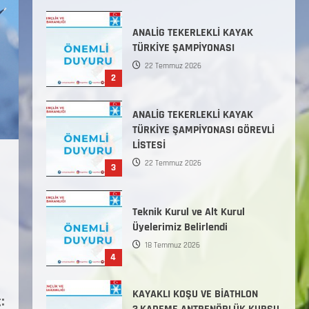
Başlamıştır.
31 Temmuz 2026
ANALİG TEKERLEKLİ KAYAK
TÜRKİYE ŞAMPİYONASI
22 Temmuz 2026
2
ANALİG TEKERLEKLİ KAYAK
TÜRKİYE ŞAMPİYONASI GÖREVLİ
LİSTESİ
22 Temmuz 2026
3
Teknik Kurul ve Alt Kurul
Üyelerimiz Belirlendi
18 Temmuz 2026
4
KAYAKLI KOŞU VE BİATHLON
: