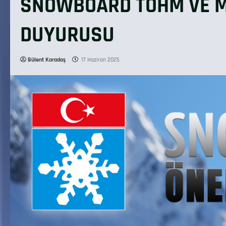
SNOWBOARD TOHM VE Mİ
DUYURUSU
Bülent Karadaş
17 Haziran 2025