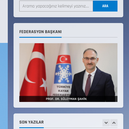
LİSTESİ
ARA
22 Temmuz 2026
3
Teknik Kurul ve Alt Kurul
FEDERASYON BAŞKANI
Üyelerimiz Belirlendi
18 Temmuz 2026
4
KAYAKLI KOŞU VE BİATHLON
3.KADEME ANTRENÖRLÜK KURSU
DUYURUSU
12 Temmuz 2026
5
Millî Savunma Bakanlığı Kara,
Deniz ve Hava Kuvvetleri
Komutanlıklarına 2026 Yılı
(2026-2 Dönem) Sporcu Branşı
SON YAZILAR
1
Sözleşmeli Er Temini Başvuruları