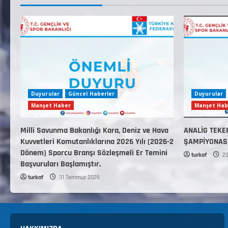
Duyurular
Güncel Haberler
Duyurular
Manşet Haber
Manşet Hab
Millî Savunma Bakanlığı Kara, Deniz ve Hava
ANALİG TEKE
Kuvvetleri Komutanlıklarına 2026 Yılı (2026-2
ŞAMPİYONAS
Dönem) Sporcu Branşı Sözleşmeli Er Temini
turkaf
22
Başvuruları Başlamıştır.
turkaf
31 Temmuz 2026