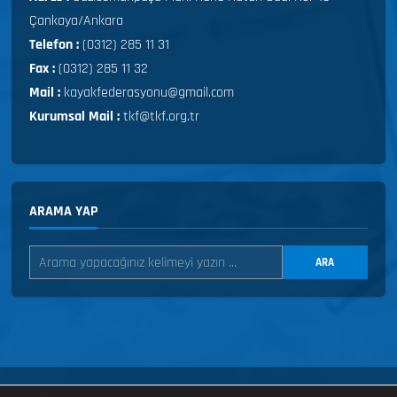
Çankaya/Ankara
Telefon :
(0312) 285 11 31
Fax :
(0312) 285 11 32
Mail :
kayakfederasyonu@gmail.com
Kurumsal Mail :
tkf@tkf.org.tr
ARAMA YAP
ARA
LI KOŞU
KIZAK
SNOWBOARD