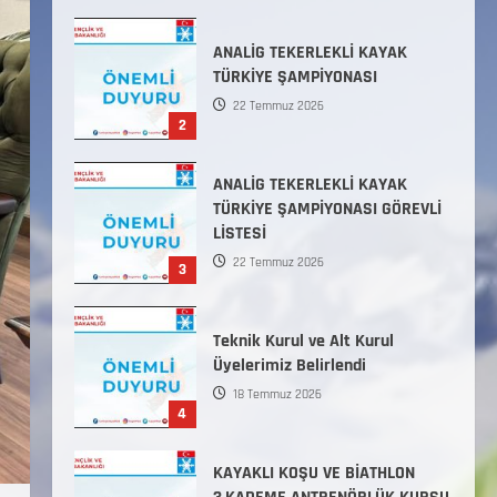
ANALİG TEKERLEKLİ KAYAK
TÜRKİYE ŞAMPİYONASI GÖREVLİ
LİSTESİ
22 Temmuz 2026
3
Teknik Kurul ve Alt Kurul
Üyelerimiz Belirlendi
18 Temmuz 2026
4
KAYAKLI KOŞU VE BİATHLON
3.KADEME ANTRENÖRLÜK KURSU
DUYURUSU
12 Temmuz 2026
5
Millî Savunma Bakanlığı Kara,
Deniz ve Hava Kuvvetleri