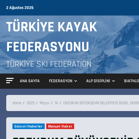
2 Ağustos 2026
TÜRKİYE KAYAK
FEDERASYONU
TÜRKİYE SKI FEDERATION
ANA SAYFA
FEDERASYON
ALP DİSİPLİNİ
BIATHL
Home
2025
Mayıs
14
ERZURUM BÜYÜKŞEHİR BELEDİYESİ GENEL SEKRE
Güncel Haberler
Manşet Haber