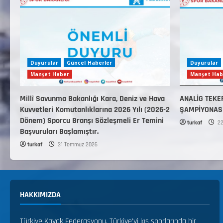
Duyurular
Güncel Haberler
Duyurular
Manşet Haber
Manşet Hab
Millî Savunma Bakanlığı Kara, Deniz ve Hava
ANALİG TEKE
Kuvvetleri Komutanlıklarına 2026 Yılı (2026-2
ŞAMPİYONAS
Dönem) Sporcu Branşı Sözleşmeli Er Temini
turkaf
22
Başvuruları Başlamıştır.
turkaf
31 Temmuz 2026
HAKKIMIZDA
Türkiye Kayak Federasyonu, Türkiye’yi kış sporlarında bir