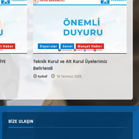
t Haber
Duyurular
Genel
Manşet Haber
İYE
Teknik Kurul ve Alt Kurul Üyelerimiz
Belirlendi
turkaf
18 Temmuz 2026
BIZE ULAŞIN