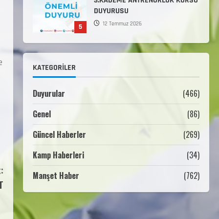
Komutanlıklarına 2026 Yılı
(2026-2 Dönem) Sporcu Branşı
1
Sözleşmeli Er Temini Başvuruları
Başlamıştır.
31 Temmuz 2026
ANALİG TEKERLEKLİ KAYAK
e
KATEGORILER
TÜRKİYE ŞAMPİYONASI
22 Temmuz 2026
2
Duyurular
(466)
Genel
(86)
ANALİG TEKERLEKLİ KAYAK
TÜRKİYE ŞAMPİYONASI GÖREVLİ
Güncel Haberler
(269)
LİSTESİ
22 Temmuz 2026
Kamp Haberleri
(34)
3
:
Manşet Haber
(762)
T
Teknik Kurul ve Alt Kurul
Üyelerimiz Belirlendi
18 Temmuz 2026
4