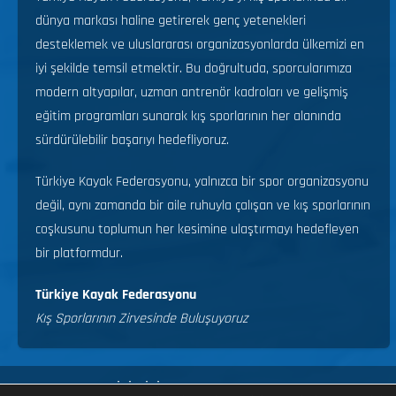
dünya markası haline getirerek genç yetenekleri
desteklemek ve uluslararası organizasyonlarda ülkemizi en
iyi şekilde temsil etmektir. Bu doğrultuda, sporcularımıza
modern altyapılar, uzman antrenör kadroları ve gelişmiş
eğitim programları sunarak kış sporlarının her alanında
sürdürülebilir başarıyı hedefliyoruz.
Türkiye Kayak Federasyonu, yalnızca bir spor organizasyonu
değil, aynı zamanda bir aile ruhuyla çalışan ve kış sporlarının
coşkusunu toplumun her kesimine ulaştırmayı hedefleyen
bir platformdur.
Türkiye Kayak Federasyonu
Kış Sporlarının Zirvesinde Buluşuyoruz
FORMLAR
ALP DİSİPLİNİ
BIATHLON
KAYAKLA ATLAMA
KAYAK