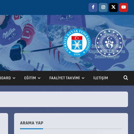
ANALİG TEKERLEKLİ KAYAK
TÜRKİYE ŞAMPİYONASI
22 Temmuz 2026
2
BOARD
EĞİTİM
FAALİYET TAKVİMİ
İLETİŞİM
ANALİG TEKERLEKLİ KAYAK
TÜRKİYE ŞAMPİYONASI GÖREVLİ
LİSTESİ
22 Temmuz 2026
3
ARAMA YAP
Teknik Kurul ve Alt Kurul
Üyelerimiz Belirlendi