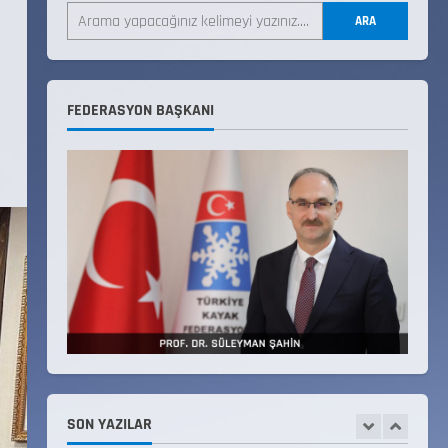
ARA
18 Temmuz 2026
4
KAYAKLI KOŞU VE BİATHLON
FEDERASYON BAŞKANI
3.KADEME ANTRENÖRLÜK KURSU
DUYURUSU
12 Temmuz 2026
5
Millî Savunma Bakanlığı Kara,
Deniz ve Hava Kuvvetleri
Komutanlıklarına 2026 Yılı
(2026-2 Dönem) Sporcu Branşı
1
Sözleşmeli Er Temini Başvuruları
Başlamıştır.
31 Temmuz 2026
ANALİG TEKERLEKLİ KAYAK
TÜRKİYE ŞAMPİYONASI
22 Temmuz 2026
SON YAZILAR
2