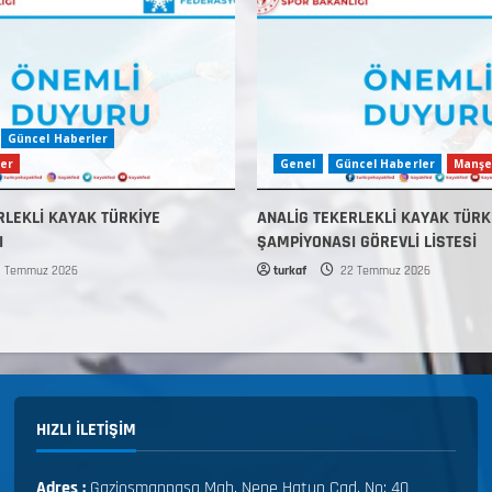
Güncel Haberler
er
Genel
Güncel Haberler
Manşe
RLEKLİ KAYAK TÜRKİYE
ANALİG TEKERLEKLİ KAYAK TÜRK
I
ŞAMPİYONASI GÖREVLİ LİSTESİ
 Temmuz 2026
turkaf
22 Temmuz 2026
HIZLI ILETIŞIM
Adres :
Gaziosmanpaşa Mah. Nene Hatun Cad. No: 40