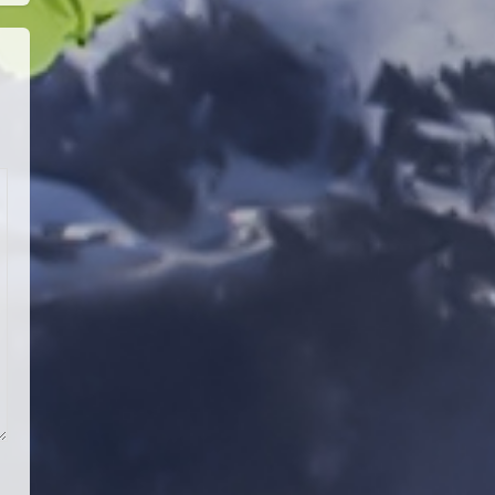
KAYAKLI KOŞU VE BİATHLON
3.KADEME ANTRENÖRLÜK KURSU
DUYURUSU
12 Temmuz 2026
5