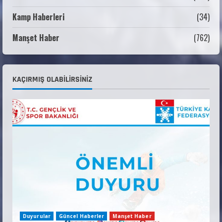
Kamp Haberleri
(34)
ANALİG TEKERLEKLİ KAYAK TÜRKİYE
ŞAMPİYONASI GÖREVLİ LİSTESİ
Manşet Haber
(762)
22 Temmuz 2026
3
Teknik Kurul ve Alt Kurul Üyelerimiz
KAÇIRMIŞ OLABILIRSINIZ
Belirlendi
18 Temmuz 2026
4
KAYAKLI KOŞU VE BİATHLON 3.KADEME
ANTRENÖRLÜK KURSU DUYURUSU
12 Temmuz 2026
5
Duyurular
Güncel Haberler
Manşet Haber