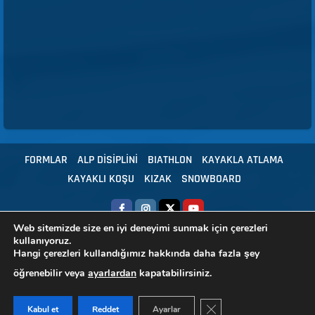
FORMLAR
ALP DİSİPLİNİ
BIATHLON
KAYAKLA ATLAMA
KAYAKLI KOŞU
KIZAK
SNOWBOARD
Web sitemizde size en iyi deneyimi sunmak için çerezleri
kullanıyoruz.
Copyright © 2024 Tüm hakları Türkiye Kayak Federasyonu'na aittir.
|
Hangi çerezleri kullandığımız hakkında daha fazla şey
HBS - Yazılım
öğrenebilir veya
ayarlardan
kapatabilirsiniz.
GDPR ÇEREZ ŞERIDIN
Kabul et
Reddet
Ayarlar