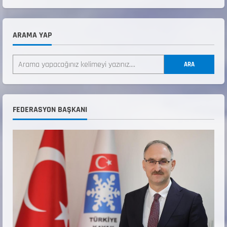
ARAMA YAP
ANALİG TEKERLEKLİ KAYAK TÜRKİYE
ŞAMPİYONASI
ARA
22 Temmuz 2026
2
ANALİG TEKERLEKLİ KAYAK TÜRKİYE
FEDERASYON BAŞKANI
ŞAMPİYONASI GÖREVLİ LİSTESİ
22 Temmuz 2026
3
Teknik Kurul ve Alt Kurul Üyelerimiz
Belirlendi
18 Temmuz 2026
4
KAYAKLI KOŞU VE BİATHLON 3.KADEME
ANTRENÖRLÜK KURSU DUYURUSU