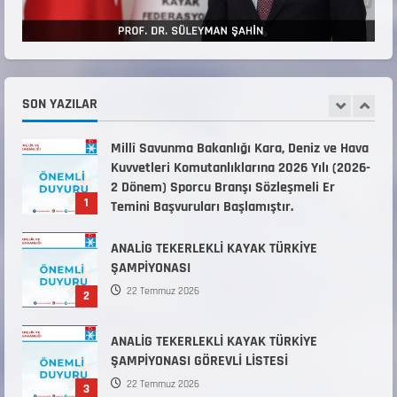
12 Temmuz 2026
5
Millî Savunma Bakanlığı Kara, Deniz ve Hava
Kuvvetleri Komutanlıklarına 2026 Yılı (2026-
2 Dönem) Sporcu Branşı Sözleşmeli Er
SON YAZILAR
1
Temini Başvuruları Başlamıştır.
31 Temmuz 2026
ANALİG TEKERLEKLİ KAYAK TÜRKİYE
ŞAMPİYONASI
22 Temmuz 2026
2
ANALİG TEKERLEKLİ KAYAK TÜRKİYE
ŞAMPİYONASI GÖREVLİ LİSTESİ
22 Temmuz 2026
3
Teknik Kurul ve Alt Kurul Üyelerimiz
Belirlendi
18 Temmuz 2026
4