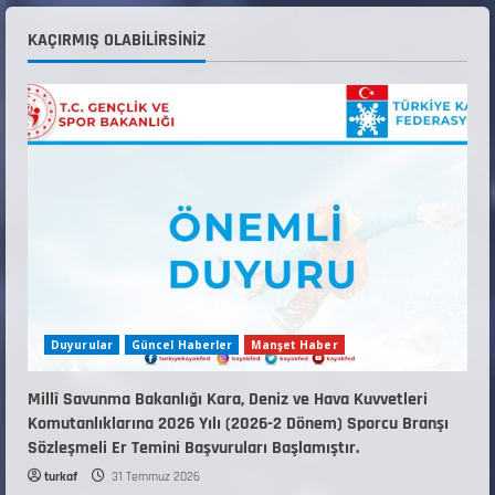
Teknik Kurul ve Alt Kurul Üyelerimiz
KAÇIRMIŞ OLABILIRSINIZ
Belirlendi
18 Temmuz 2026
4
KAYAKLI KOŞU VE BİATHLON 3.KADEME
ANTRENÖRLÜK KURSU DUYURUSU
12 Temmuz 2026
5
Duyurular
Güncel Haberler
Manşet Haber
Millî Savunma Bakanlığı Kara, Deniz ve Hava Kuvvetleri
Komutanlıklarına 2026 Yılı (2026-2 Dönem) Sporcu Branşı
Sözleşmeli Er Temini Başvuruları Başlamıştır.
turkaf
31 Temmuz 2026