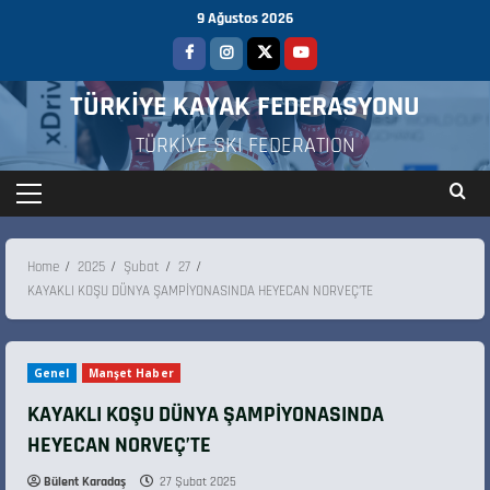
9 Ağustos 2026
TÜRKİYE KAYAK FEDERASYONU
TÜRKİYE SKI FEDERATION
Home
2025
Şubat
27
KAYAKLI KOŞU DÜNYA ŞAMPİYONASINDA HEYECAN NORVEÇ’TE
Genel
Manşet Haber
KAYAKLI KOŞU DÜNYA ŞAMPİYONASINDA
HEYECAN NORVEÇ’TE
Bülent Karadaş
27 Şubat 2025