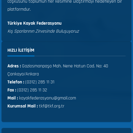
coşkusunu toplumun her kesimine ulaştırmayı hedefleyen bir
platformdur.
Türkiye Kayak Federasyonu
Kış Sporlarının Zirvesinde Buluşuyoruz
HIZLI ILETIŞIM
Adres :
Gaziosmanpaşa Mah. Nene Hatun Cad. No: 40
Çankaya/Ankara
Telefon :
(0312) 285 11 31
Fax :
(0312) 285 11 32
Mail :
kayakfederasyonu@gmail.com
Kurumsal Mail :
tkf@tkf.org.tr