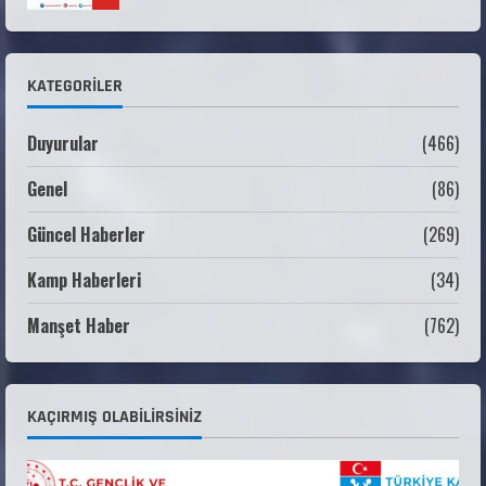
2 Dönem) Sporcu Branşı Sözleşmeli Er
1
Temini Başvuruları Başlamıştır.
31 Temmuz 2026
KATEGORILER
ANALİG TEKERLEKLİ KAYAK TÜRKİYE
ŞAMPİYONASI
Duyurular
(466)
22 Temmuz 2026
2
Genel
(86)
ANALİG TEKERLEKLİ KAYAK TÜRKİYE
ŞAMPİYONASI GÖREVLİ LİSTESİ
Güncel Haberler
(269)
22 Temmuz 2026
3
Kamp Haberleri
(34)
Teknik Kurul ve Alt Kurul Üyelerimiz
Manşet Haber
(762)
Belirlendi
18 Temmuz 2026
4
KAÇIRMIŞ OLABILIRSINIZ
KAYAKLI KOŞU VE BİATHLON 3.KADEME
ANTRENÖRLÜK KURSU DUYURUSU
12 Temmuz 2026