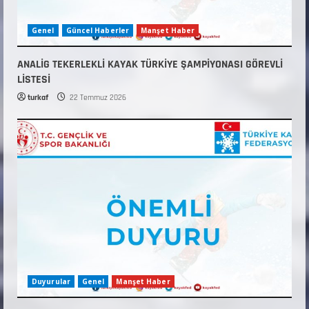
Genel
Güncel Haberler
Manşet Haber
ANALİG TEKERLEKLİ KAYAK TÜRKİYE ŞAMPİYONASI GÖREVLİ
LİSTESİ
turkaf
22 Temmuz 2026
Duyurular
Genel
Manşet Haber