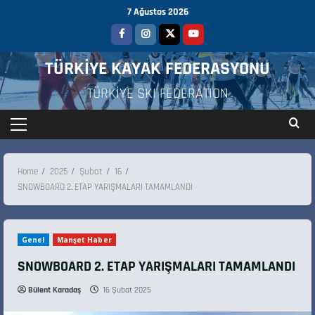
7 Ağustos 2026
TÜRKİYE KAYAK FEDERASYONU
TÜRKİYE SKI FEDERATION
Home
2025
Şubat
16
SNOWBOARD 2. ETAP YARIŞMALARI TAMAMLANDI
Genel
Manşet Haber
SNOWBOARD 2. ETAP YARIŞMALARI TAMAMLANDI
Bülent Karadaş
16 Şubat 2025