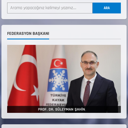
ARA
ANALİG TEKERLEKLİ KAYAK TÜRKİYE
ŞAMPİYONASI GÖREVLİ LİSTESİ
22 Temmuz 2026
3
FEDERASYON BAŞKANI
Teknik Kurul ve Alt Kurul Üyelerimiz
Belirlendi
18 Temmuz 2026
4
KAYAKLI KOŞU VE BİATHLON 3.KADEME
ANTRENÖRLÜK KURSU DUYURUSU
12 Temmuz 2026
5
Millî Savunma Bakanlığı Kara, Deniz ve Hava
Kuvvetleri Komutanlıklarına 2026 Yılı (2026-
2 Dönem) Sporcu Branşı Sözleşmeli Er
1
Temini Başvuruları Başlamıştır.
31 Temmuz 2026