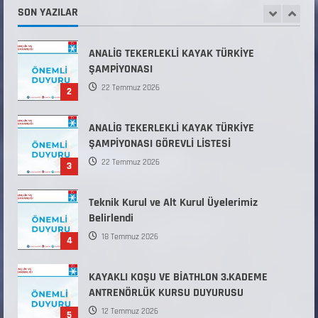
ANALİG TEKERLEKLİ KAYAK TÜRKİYE
SON YAZILAR
ŞAMPİYONASI
22 Temmuz 2026
2
ANALİG TEKERLEKLİ KAYAK TÜRKİYE
ŞAMPİYONASI GÖREVLİ LİSTESİ
22 Temmuz 2026
3
Teknik Kurul ve Alt Kurul Üyelerimiz
Belirlendi
18 Temmuz 2026
4
KAYAKLI KOŞU VE BİATHLON 3.KADEME
ANTRENÖRLÜK KURSU DUYURUSU
12 Temmuz 2026
5
Millî Savunma Bakanlığı Kara, Deniz ve Hava
Kuvvetleri Komutanlıklarına 2026 Yılı (2026-