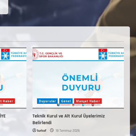
t Haber
Duyurular
Genel
Manşet Haber
İYE
Teknik Kurul ve Alt Kurul Üyelerimiz
Belirlendi
turkaf
18 Temmuz 2026