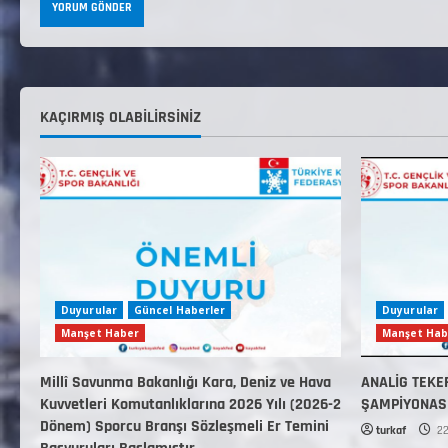
KAÇIRMIŞ OLABILIRSINIZ
Duyurular
Güncel Haberler
Duyurular
Manşet Haber
Manşet Hab
Millî Savunma Bakanlığı Kara, Deniz ve Hava
ANALİG TEKE
Kuvvetleri Komutanlıklarına 2026 Yılı (2026-2
ŞAMPİYONAS
Dönem) Sporcu Branşı Sözleşmeli Er Temini
turkaf
22