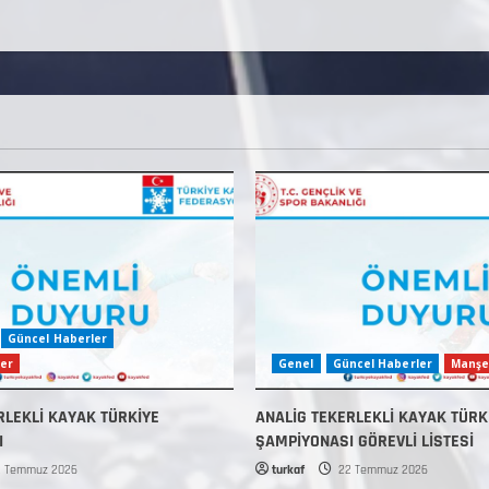
Güncel Haberler
er
Genel
Güncel Haberler
Manşe
RLEKLİ KAYAK TÜRKİYE
ANALİG TEKERLEKLİ KAYAK TÜRK
I
ŞAMPİYONASI GÖREVLİ LİSTESİ
 Temmuz 2026
turkaf
22 Temmuz 2026