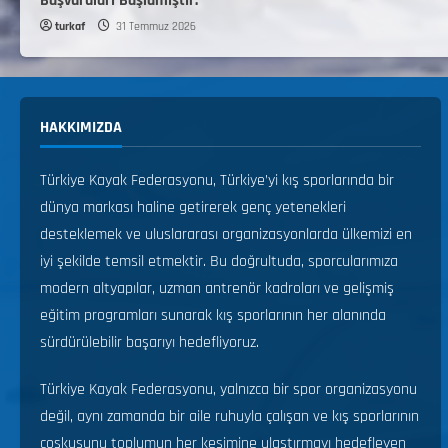
Başvuruları Başlamıştır.
turkaf
31 Temmuz 2026
HAKKIMIZDA
Türkiye Kayak Federasyonu, Türkiye’yi kış sporlarında bir
dünya markası haline getirerek genç yetenekleri
desteklemek ve uluslararası organizasyonlarda ülkemizi en
iyi şekilde temsil etmektir. Bu doğrultuda, sporcularımıza
modern altyapılar, uzman antrenör kadroları ve gelişmiş
eğitim programları sunarak kış sporlarının her alanında
sürdürülebilir başarıyı hedefliyoruz.
Türkiye Kayak Federasyonu, yalnızca bir spor organizasyonu
değil, aynı zamanda bir aile ruhuyla çalışan ve kış sporlarının
coşkusunu toplumun her kesimine ulaştırmayı hedefleyen