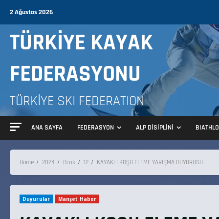
2 Ağustos 2026
TÜRKİYE KAYAK
FEDERASYONU
TÜRKİYE SKI FEDERATION
ANA SAYFA
FEDERASYON
ALP DİSİPLİNİ
BIATHL
Home
2024
Ocak
12
KAYAKLI KOŞU ELEME YARIŞMA DUYURUSU
Duyurular
Manşet Haber