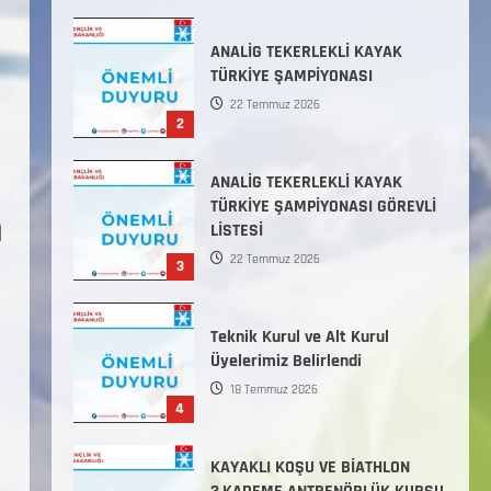
Başlamıştır.
31 Temmuz 2026
ANALİG TEKERLEKLİ KAYAK
TÜRKİYE ŞAMPİYONASI
22 Temmuz 2026
2
ANALİG TEKERLEKLİ KAYAK
TÜRKİYE ŞAMPİYONASI GÖREVLİ
n
LİSTESİ
22 Temmuz 2026
3
Teknik Kurul ve Alt Kurul
Üyelerimiz Belirlendi
18 Temmuz 2026
4
KAYAKLI KOŞU VE BİATHLON