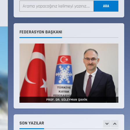
LİSTESİ
ARA
22 Temmuz 2026
3
Teknik Kurul ve Alt Kurul
FEDERASYON BAŞKANI
Üyelerimiz Belirlendi
18 Temmuz 2026
4
KAYAKLI KOŞU VE BİATHLON
3.KADEME ANTRENÖRLÜK KURSU
DUYURUSU
12 Temmuz 2026
5
Millî Savunma Bakanlığı Kara,
Deniz ve Hava Kuvvetleri
Komutanlıklarına 2026 Yılı
(2026-2 Dönem) Sporcu Branşı
SON YAZILAR
1
Sözleşmeli Er Temini Başvuruları