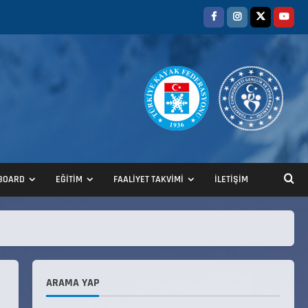
BOARD
EĞİTİM
FAALİYET TAKVİMİ
İLETİŞİM
ANALİG TEKERLEKLİ KAYAK
TÜRKİYE ŞAMPİYONASI
22 Temmuz 2026
2
ARAMA YAP
ANALİG TEKERLEKLİ KAYAK
TÜRKİYE ŞAMPİYONASI GÖREVLİ