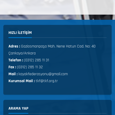
HIZLI ILETIŞIM
Adres :
Gaziosmanpaşa Mah. Nene Hatun Cad. No: 40
Çankaya/Ankara
Telefon :
(0312) 285 11 31
Fax :
(0312) 285 11 32
Mail :
kayakfederasyonu@gmail.com
Kurumsal Mail :
tkf@tkf.org.tr
ARAMA YAP