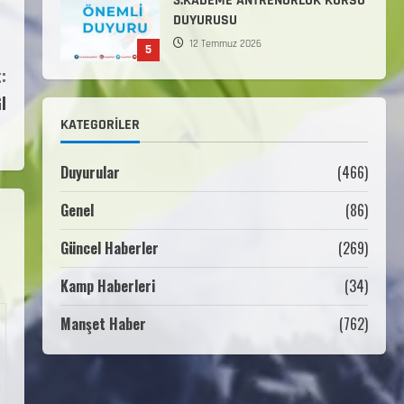
3.KADEME ANTRENÖRLÜK KURSU
DUYURUSU
12 Temmuz 2026
5
:
Millî Savunma Bakanlığı Kara,
I
Deniz ve Hava Kuvvetleri
KATEGORILER
Komutanlıklarına 2026 Yılı
(2026-2 Dönem) Sporcu Branşı
1
Sözleşmeli Er Temini Başvuruları
Duyurular
(466)
Başlamıştır.
Genel
(86)
31 Temmuz 2026
ANALİG TEKERLEKLİ KAYAK
TÜRKİYE ŞAMPİYONASI
Güncel Haberler
(269)
22 Temmuz 2026
Kamp Haberleri
(34)
2
Manşet Haber
(762)
ANALİG TEKERLEKLİ KAYAK
TÜRKİYE ŞAMPİYONASI GÖREVLİ
LİSTESİ
22 Temmuz 2026
3