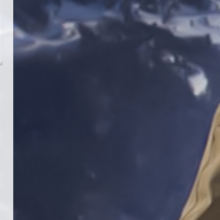
Teknik Kurul ve Alt Kurul
Üyelerimiz Belirlendi
18 Temmuz 2026
4
KAYAKLI KOŞU VE BİATHLON
3.KADEME ANTRENÖRLÜK KURSU
DUYURUSU
12 Temmuz 2026
5