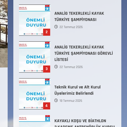
ANALİG TEKERLEKLİ KAYAK
TÜRKİYE ŞAMPİYONASI GÖREVLİ
LİSTESİ
22 Temmuz 2026
3
Teknik Kurul ve Alt Kurul
Üyelerimiz Belirlendi
18 Temmuz 2026
4
KAYAKLI KOŞU VE BİATHLON
3.KADEME ANTRENÖRLÜK KURSU
DUYURUSU
12 Temmuz 2026
5
Millî Savunma Bakanlığı Kara,
Deniz ve Hava Kuvvetleri