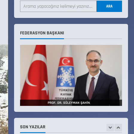
ARA
18 Temmuz 2026
4
KAYAKLI KOŞU VE BİATHLON
FEDERASYON BAŞKANI
3.KADEME ANTRENÖRLÜK KURSU
DUYURUSU
12 Temmuz 2026
5
Millî Savunma Bakanlığı Kara,
Deniz ve Hava Kuvvetleri
Komutanlıklarına 2026 Yılı
(2026-2 Dönem) Sporcu Branşı
1
Sözleşmeli Er Temini Başvuruları
Başlamıştır.
31 Temmuz 2026
ANALİG TEKERLEKLİ KAYAK
TÜRKİYE ŞAMPİYONASI
22 Temmuz 2026
SON YAZILAR
2