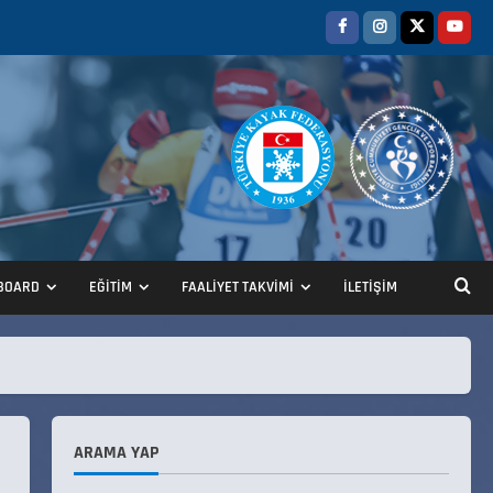
ANALİG TEKERLEKLİ KAYAK
TÜRKİYE ŞAMPİYONASI
22 Temmuz 2026
2
BOARD
EĞİTİM
FAALİYET TAKVİMİ
İLETİŞİM
ANALİG TEKERLEKLİ KAYAK
TÜRKİYE ŞAMPİYONASI GÖREVLİ
LİSTESİ
22 Temmuz 2026
3
ARAMA YAP
Teknik Kurul ve Alt Kurul
Üyelerimiz Belirlendi