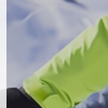
KAYAKLI KOŞU VE BİATHLON
3.KADEME ANTRENÖRLÜK KURSU
DUYURUSU
12 Temmuz 2026
5