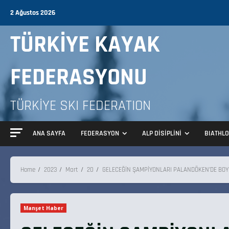
2 Ağustos 2026
TÜRKİYE KAYAK
FEDERASYONU
TÜRKİYE SKI FEDERATION
ANA SAYFA
FEDERASYON
ALP DİSİPLİNİ
BIATHL
Home
2023
Mart
20
GELECEĞİN ŞAMPİYONLARI PALANDÖKEN’DE BOY
Manşet Haber