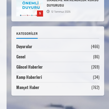
Komutanlıklarına 2026 Yılı
(2026-2 Dönem) Sporcu Branşı
1
Sözleşmeli Er Temini Başvuruları
Başlamıştır.
31 Temmuz 2026
ANALİG TEKERLEKLİ KAYAK
KATEGORILER
TÜRKİYE ŞAMPİYONASI
22 Temmuz 2026
2
Duyurular
(466)
Genel
(86)
ANALİG TEKERLEKLİ KAYAK
TÜRKİYE ŞAMPİYONASI GÖREVLİ
Güncel Haberler
(269)
LİSTESİ
22 Temmuz 2026
Kamp Haberleri
(34)
3
Manşet Haber
(762)
Teknik Kurul ve Alt Kurul
Üyelerimiz Belirlendi
18 Temmuz 2026
4