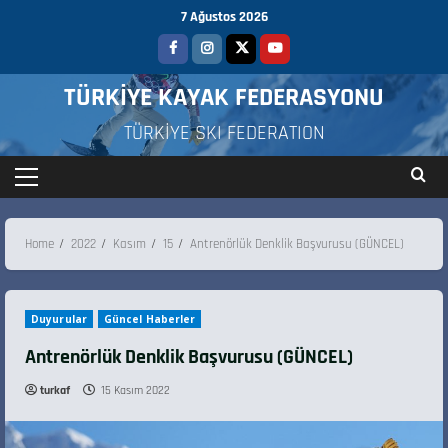
7 Ağustos 2026
TÜRKİYE KAYAK FEDERASYONU
TÜRKİYE SKI FEDERATION
Home
2022
Kasım
15
Antrenörlük Denklik Başvurusu (GÜNCEL)
Duyurular
Güncel Haberler
Antrenörlük Denklik Başvurusu (GÜNCEL)
turkaf
15 Kasım 2022