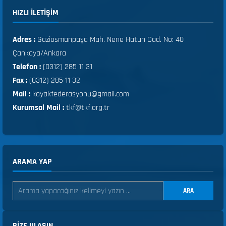
HIZLI ILETIŞIM
Adres :
Gaziosmanpaşa Mah. Nene Hatun Cad. No: 40
Çankaya/Ankara
Telefon :
(0312) 285 11 31
Fax :
(0312) 285 11 32
Mail :
kayakfederasyonu@gmail.com
Kurumsal Mail :
tkf@tkf.org.tr
ARAMA YAP
ARA
BIZE ULAŞIN