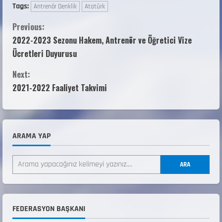
Tags:
Antrenör Denklik
Atatürk
Previous:
2022-2023 Sezonu Hakem, Antrenör ve Öğretici Vize
Ücretleri Duyurusu
Next:
2021-2022 Faaliyet Takvimi
ARAMA YAP
ANALİG TEKERLEKLİ KAYAK TÜRKİYE
ARA
ŞAMPİYONASI
22 Temmuz 2026
2
ANALİG TEKERLEKLİ KAYAK TÜRKİYE
FEDERASYON BAŞKANI
ŞAMPİYONASI GÖREVLİ LİSTESİ