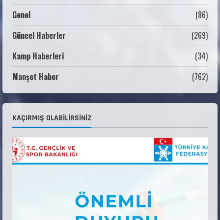
ANALİG TEKERLEKLİ KAYAK TÜRKİYE
Genel
(86)
ŞAMPİYONASI
22 Temmuz 2026
Güncel Haberler
(269)
2
Kamp Haberleri
(34)
ANALİG TEKERLEKLİ KAYAK TÜRKİYE
ŞAMPİYONASI GÖREVLİ LİSTESİ
Manşet Haber
(762)
22 Temmuz 2026
3
Teknik Kurul ve Alt Kurul Üyelerimiz
KAÇIRMIŞ OLABILIRSINIZ
Belirlendi
18 Temmuz 2026
4
KAYAKLI KOŞU VE BİATHLON 3.KADEME
ANTRENÖRLÜK KURSU DUYURUSU
12 Temmuz 2026
5