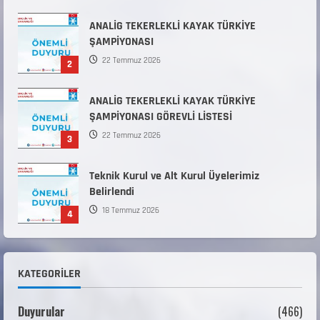
ANALİG TEKERLEKLİ KAYAK TÜRKİYE
ŞAMPİYONASI GÖREVLİ LİSTESİ
22 Temmuz 2026
3
Teknik Kurul ve Alt Kurul Üyelerimiz
Belirlendi
18 Temmuz 2026
4
KAYAKLI KOŞU VE BİATHLON 3.KADEME
ANTRENÖRLÜK KURSU DUYURUSU
12 Temmuz 2026
5
Millî Savunma Bakanlığı Kara, Deniz ve Hava
Kuvvetleri Komutanlıklarına 2026 Yılı (2026-
KATEGORILER
2 Dönem) Sporcu Branşı Sözleşmeli Er
1
Temini Başvuruları Başlamıştır.
Duyurular
(466)
31 Temmuz 2026