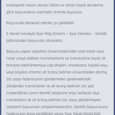
inceleyerek mezun olunan bölüm ve alınan Kayak derslerine
göre başvurularını yapmaları önemle duyurulur.
Başvuruda izlenecek adımlar şu şekildedir:
E-devlet kanalıyla Spor Bilgi Sistemi — Spor Elemanı — Denklik
bölümünden başvurular alınacaktır.
Başvuru yapan adayların üniversitelerinden ıslak imzalı veya
noter onaylı aldıkları transkriptlerini ve transkriptte kayak alt
branşları belirtilmemişse (alp disiplini, snowboard, kayaklı koşu
veya kayakla atlama) alt branşı belirten üniversiteden alınmış
üst yazıyı federasyona göndermeleri gerekmektedir.
Gönderilen transkriptler ve alt branşı belirten üst yazı
incelendikten sonra denklik belgesine onay verilecek olup
transkriptini ve alt branşı belirten üst yazıyı göndermeyen
adayların başvuruları onaylanmayacaktır. Denklik başvurusuna
Federasyon onayı verildikten sonra Spor Genel Müdürlüğü