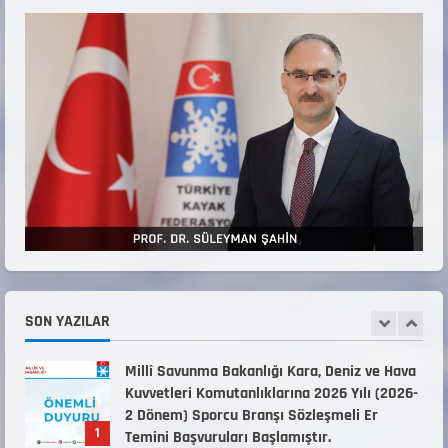
22 Temmuz 2026
3
Teknik Kurul ve Alt Kurul Üyelerimiz
Belirlendi
18 Temmuz 2026
4
KAYAKLI KOŞU VE BİATHLON 3.KADEME
ANTRENÖRLÜK KURSU DUYURUSU
12 Temmuz 2026
5
Millî Savunma Bakanlığı Kara, Deniz ve Hava
Kuvvetleri Komutanlıklarına 2026 Yılı (2026-
2 Dönem) Sporcu Branşı Sözleşmeli Er
SON YAZILAR
1
Temini Başvuruları Başlamıştır.
31 Temmuz 2026
ANALİG TEKERLEKLİ KAYAK TÜRKİYE
ŞAMPİYONASI
22 Temmuz 2026
2