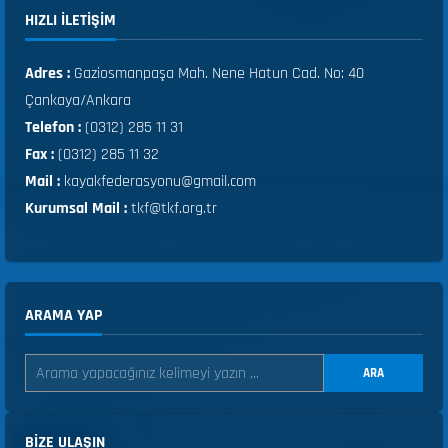
HIZLI ILETIŞIM
Adres :
Gaziosmanpaşa Mah. Nene Hatun Cad. No: 40
Çankaya/Ankara
Telefon :
(0312) 285 11 31
Fax :
(0312) 285 11 32
Mail :
kayakfederasyonu@gmail.com
Kurumsal Mail :
tkf@tkf.org.tr
ARAMA YAP
ARA
BIZE ULAŞIN