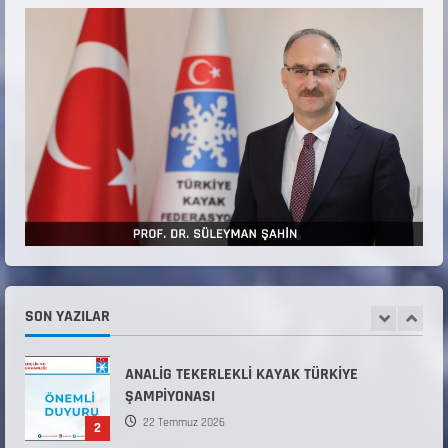
Belirlendi
18 Temmuz 2026
4
KAYAKLI KOŞU VE BİATHLON 3.KADEME
ANTRENÖRLÜK KURSU DUYURUSU
12 Temmuz 2026
5
Millî Savunma Bakanlığı Kara, Deniz ve Hava
Kuvvetleri Komutanlıklarına 2026 Yılı (2026-
2 Dönem) Sporcu Branşı Sözleşmeli Er
1
Temini Başvuruları Başlamıştır.
31 Temmuz 2026
ANALİG TEKERLEKLİ KAYAK TÜRKİYE
SON YAZILAR
ŞAMPİYONASI
22 Temmuz 2026
2
ANALİG TEKERLEKLİ KAYAK TÜRKİYE
ŞAMPİYONASI GÖREVLİ LİSTESİ