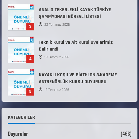
22 Temmuz 2026
3
Teknik Kurul ve Alt Kurul Üyelerimiz
Belirlendi
18 Temmuz 2026
4
KAYAKLI KOŞU VE BİATHLON 3.KADEME
ANTRENÖRLÜK KURSU DUYURUSU
12 Temmuz 2026
5
Millî Savunma Bakanlığı Kara, Deniz ve Hava
Kuvvetleri Komutanlıklarına 2026 Yılı (2026-
2 Dönem) Sporcu Branşı Sözleşmeli Er
1
Temini Başvuruları Başlamıştır.
31 Temmuz 2026
KATEGORILER
ANALİG TEKERLEKLİ KAYAK TÜRKİYE
ŞAMPİYONASI
Duyurular
(466)
22 Temmuz 2026
2