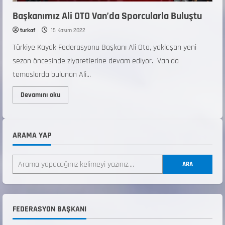
Başkanımız Ali OTO Van’da Sporcularla Buluştu
turkaf
15 Kasım 2022
Türkiye Kayak Federasyonu Başkanı Ali Oto, yaklaşan yeni
sezon öncesinde ziyaretlerine devam ediyor. Van’da
temaslarda bulunan Ali...
Devamını oku
ANALİG TEKERLEKLİ KAYAK TÜRKİYE
ŞAMPİYONASI
ARAMA YAP
22 Temmuz 2026
2
ARA
ANALİG TEKERLEKLİ KAYAK TÜRKİYE
ŞAMPİYONASI GÖREVLİ LİSTESİ
22 Temmuz 2026
3
FEDERASYON BAŞKANI
Teknik Kurul ve Alt Kurul Üyelerimiz