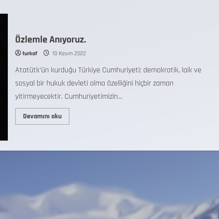
Özlemle Anıyoruz.
turkaf
10 Kasım 2022
Atatütk’ün kurduğu Türkiye Cumhuriyeti; demokratik, laik ve
sosyal bir hukuk devleti olma özelliğini hiçbir zaman
yitirmeyecektir. Cumhuriyetimizin...
Devamını oku