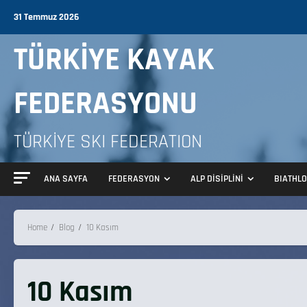
31 Temmuz 2026
TÜRKİYE KAYAK
FEDERASYONU
TÜRKİYE SKI FEDERATION
ANA SAYFA
FEDERASYON
ALP DİSİPLİNİ
BIATHL
Home
Blog
10 Kasım
10 Kasım