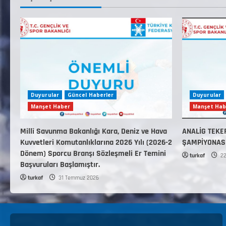
Duyurular
Güncel Haberler
Duyurular
Manşet Haber
Manşet Hab
Millî Savunma Bakanlığı Kara, Deniz ve Hava
ANALİG TEKE
Kuvvetleri Komutanlıklarına 2026 Yılı (2026-2
ŞAMPİYONAS
Dönem) Sporcu Branşı Sözleşmeli Er Temini
turkaf
22
Başvuruları Başlamıştır.
turkaf
31 Temmuz 2026