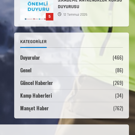
3.KADEME ANTRENÖRLÜK KURSU
DUYURUSU
12 Temmuz 2026
5
Millî Savunma Bakanlığı Kara,
Deniz ve Hava Kuvvetleri
KATEGORILER
Komutanlıklarına 2026 Yılı
(2026-2 Dönem) Sporcu Branşı
1
Sözleşmeli Er Temini Başvuruları
Duyurular
(466)
Başlamıştır.
Genel
(86)
31 Temmuz 2026
ANALİG TEKERLEKLİ KAYAK
TÜRKİYE ŞAMPİYONASI
Güncel Haberler
(269)
22 Temmuz 2026
Kamp Haberleri
(34)
2
Manşet Haber
(762)
ANALİG TEKERLEKLİ KAYAK
TÜRKİYE ŞAMPİYONASI GÖREVLİ
LİSTESİ
22 Temmuz 2026
3