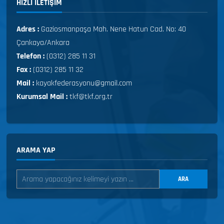
HIZLI ILETIŞIM
Adres :
Gaziosmanpaşa Mah. Nene Hatun Cad. No: 40
Çankaya/Ankara
Telefon :
(0312) 285 11 31
Fax :
(0312) 285 11 32
Mail :
kayakfederasyonu@gmail.com
Kurumsal Mail :
tkf@tkf.org.tr
ARAMA YAP
ARA