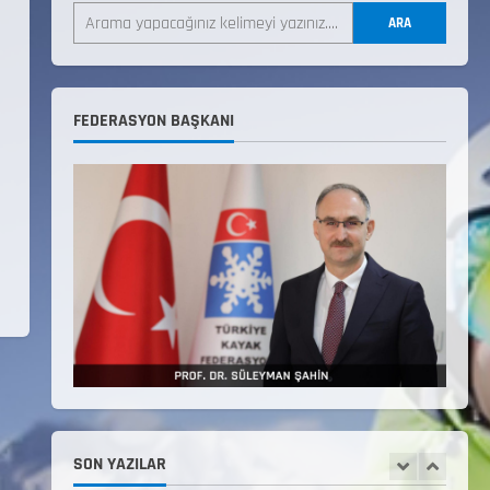
LİSTESİ
ARA
22 Temmuz 2026
3
Teknik Kurul ve Alt Kurul
FEDERASYON BAŞKANI
Üyelerimiz Belirlendi
18 Temmuz 2026
4
KAYAKLI KOŞU VE BİATHLON
3.KADEME ANTRENÖRLÜK KURSU
DUYURUSU
12 Temmuz 2026
5
Millî Savunma Bakanlığı Kara,
Deniz ve Hava Kuvvetleri
Komutanlıklarına 2026 Yılı
(2026-2 Dönem) Sporcu Branşı
SON YAZILAR
1
Sözleşmeli Er Temini Başvuruları