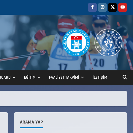
BOARD
EĞİTİM
FAALİYET TAKVİMİ
İLETİŞİM
ANALİG TEKERLEKLİ KAYAK
TÜRKİYE ŞAMPİYONASI
22 Temmuz 2026
2
ARAMA YAP
ANALİG TEKERLEKLİ KAYAK
TÜRKİYE ŞAMPİYONASI GÖREVLİ