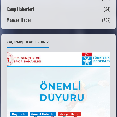
Kamp Haberleri
(34)
Teknik Kurul ve Alt Kurul Üyelerimiz
Belirlendi
Manşet Haber
(762)
18 Temmuz 2026
4
KAYAKLI KOŞU VE BİATHLON 3.KADEME
KAÇIRMIŞ OLABILIRSINIZ
ANTRENÖRLÜK KURSU DUYURUSU
12 Temmuz 2026
5
Duyurular
Güncel Haberler
Manşet Haber