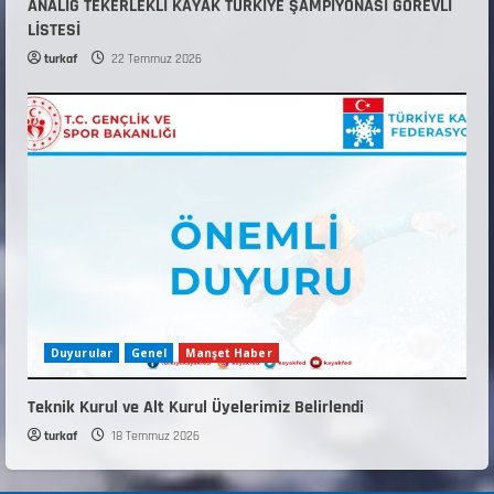
ANALİG TEKERLEKLİ KAYAK TÜRKİYE ŞAMPİYONASI GÖREVLİ
LİSTESİ
turkaf
22 Temmuz 2026
Duyurular
Genel
Manşet Haber
Teknik Kurul ve Alt Kurul Üyelerimiz Belirlendi
turkaf
18 Temmuz 2026