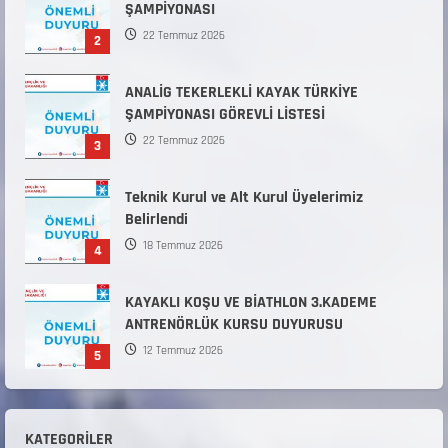
ŞAMPİYONASI
22 Temmuz 2026
2
ANALİG TEKERLEKLİ KAYAK TÜRKİYE
ŞAMPİYONASI GÖREVLİ LİSTESİ
22 Temmuz 2026
3
Teknik Kurul ve Alt Kurul Üyelerimiz
Belirlendi
18 Temmuz 2026
4
KAYAKLI KOŞU VE BİATHLON 3.KADEME
ANTRENÖRLÜK KURSU DUYURUSU
12 Temmuz 2026
5
Millî Savunma Bakanlığı Kara, Deniz ve Hava
Kuvvetleri Komutanlıklarına 2026 Yılı (2026-
KATEGORILER
2 Dönem) Sporcu Branşı Sözleşmeli Er