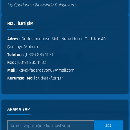
Kış Sporlarının Zirvesinde Buluşuyoruz
HIZLI ILETIŞIM
Adres :
Gaziosmanpaşa Mah. Nene Hatun Cad. No: 40
Çankaya/Ankara
Telefon :
(0312) 285 11 31
Fax :
(0312) 285 11 32
Mail :
kayakfederasyonu@gmail.com
Kurumsal Mail :
tkf@tkf.org.tr
ARAMA YAP
ARA