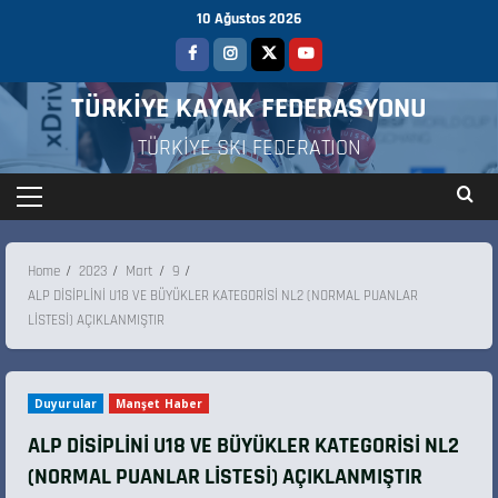
10 Ağustos 2026
TÜRKİYE KAYAK FEDERASYONU
TÜRKİYE SKI FEDERATION
Home
2023
Mart
9
ALP DİSİPLİNİ U18 VE BÜYÜKLER KATEGORİSİ NL2 (NORMAL PUANLAR
LİSTESİ) AÇIKLANMIŞTIR
Duyurular
Manşet Haber
ALP DİSİPLİNİ U18 VE BÜYÜKLER KATEGORİSİ NL2
(NORMAL PUANLAR LİSTESİ) AÇIKLANMIŞTIR