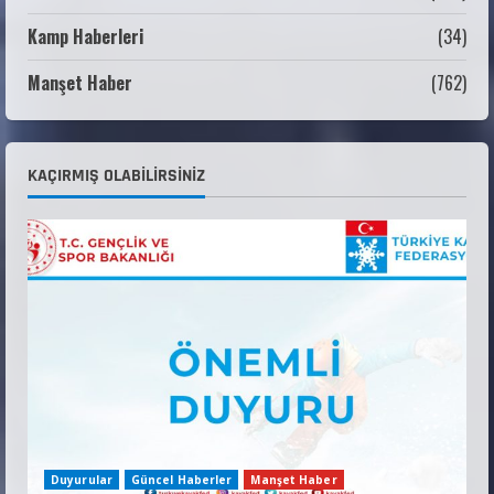
Kamp Haberleri
(34)
ANALİG TEKERLEKLİ KAYAK TÜRKİYE
ŞAMPİYONASI GÖREVLİ LİSTESİ
Manşet Haber
(762)
22 Temmuz 2026
3
Teknik Kurul ve Alt Kurul Üyelerimiz
KAÇIRMIŞ OLABILIRSINIZ
Belirlendi
18 Temmuz 2026
4
KAYAKLI KOŞU VE BİATHLON 3.KADEME
ANTRENÖRLÜK KURSU DUYURUSU
12 Temmuz 2026
5
Duyurular
Güncel Haberler
Manşet Haber