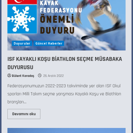
Duyurular
Güncel Haberler
ISF KAYAKLI KOŞU BİATHLON SEÇME MÜSABAKA
DUYURUSU
Bülent Karadaş
26 Aralık 2022
Federasyonumuzun 2022-2023 takviminde yer alan ISF Okul
sporları Milli Takım seçme yarışması Kayaklı Koşu ve Biathlon
branşları...
Devamını oku