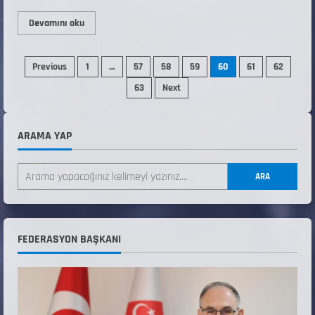
Devamını oku
Previous
1
…
57
58
59
60
61
62
63
Next
ARAMA YAP
ANALİG TEKERLEKLİ KAYAK TÜRKİYE
ŞAMPİYONASI
ARA
22 Temmuz 2026
2
ANALİG TEKERLEKLİ KAYAK TÜRKİYE
FEDERASYON BAŞKANI
ŞAMPİYONASI GÖREVLİ LİSTESİ
22 Temmuz 2026
3
Teknik Kurul ve Alt Kurul Üyelerimiz