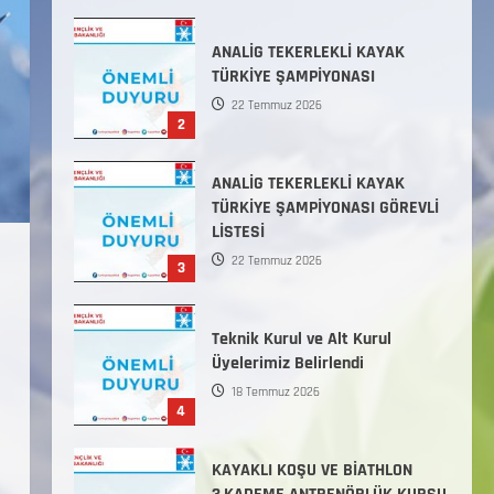
31 Temmuz 2026
ANALİG TEKERLEKLİ KAYAK
TÜRKİYE ŞAMPİYONASI
22 Temmuz 2026
2
ANALİG TEKERLEKLİ KAYAK
TÜRKİYE ŞAMPİYONASI GÖREVLİ
LİSTESİ
22 Temmuz 2026
3
Teknik Kurul ve Alt Kurul
Üyelerimiz Belirlendi
18 Temmuz 2026
4
KAYAKLI KOŞU VE BİATHLON
3.KADEME ANTRENÖRLÜK KURSU