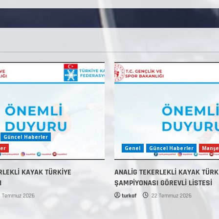
Güncel Haberler
er
Genel
Güncel Haberler
Manşe
RLEKLİ KAYAK TÜRKİYE
ANALİG TEKERLEKLİ KAYAK TÜRK
I
ŞAMPİYONASI GÖREVLİ LİSTESİ
 Temmuz 2026
turkaf
22 Temmuz 2026