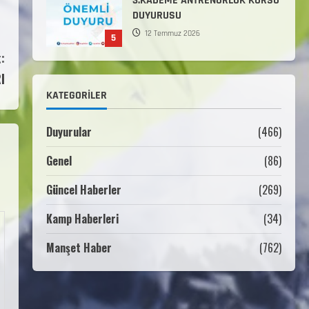
DUYURUSU
12 Temmuz 2026
5
:
Millî Savunma Bakanlığı Kara,
Deniz ve Hava Kuvvetleri
I
Komutanlıklarına 2026 Yılı
KATEGORILER
(2026-2 Dönem) Sporcu Branşı
1
Sözleşmeli Er Temini Başvuruları
Duyurular
(466)
Başlamıştır.
31 Temmuz 2026
Genel
(86)
ANALİG TEKERLEKLİ KAYAK
TÜRKİYE ŞAMPİYONASI
Güncel Haberler
(269)
22 Temmuz 2026
2
Kamp Haberleri
(34)
ANALİG TEKERLEKLİ KAYAK
Manşet Haber
(762)
TÜRKİYE ŞAMPİYONASI GÖREVLİ
LİSTESİ
22 Temmuz 2026
3