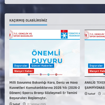
KAÇIRMIŞ OLABILIRSINIZ
Duyurular
Güncel Haberler
Duyurular
Manşet Haber
Manşet Hab
Millî Savunma Bakanlığı Kara, Deniz ve Hava
ANALİG TEKE
Kuvvetleri Komutanlıklarına 2026 Yılı (2026-2
ŞAMPİYONAS
Dönem) Sporcu Branşı Sözleşmeli Er Temini
turkaf
22
Başvuruları Başlamıştır.
turkaf
31 Temmuz 2026