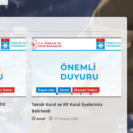
t Haber
Duyurular
Genel
Manşet Haber
İYE
Teknik Kurul ve Alt Kurul Üyelerimiz
Belirlendi
turkaf
18 Temmuz 2026