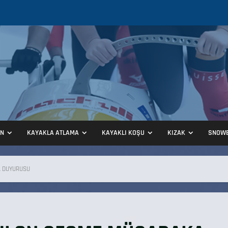
ON
KAYAKLA ATLAMA
KAYAKLI KOŞU
KIZAK
SNOW
A DUYURUSU