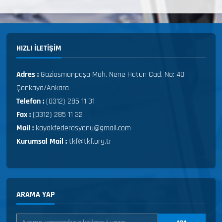
HIZLI ILETIŞIM
Adres :
Gaziosmanpaşa Mah. Nene Hatun Cad. No: 40
Çankaya/Ankara
Telefon :
(0312) 285 11 31
Fax :
(0312) 285 11 32
Mail :
kayakfederasyonu@gmail.com
Kurumsal Mail :
tkf@tkf.org.tr
ARAMA YAP