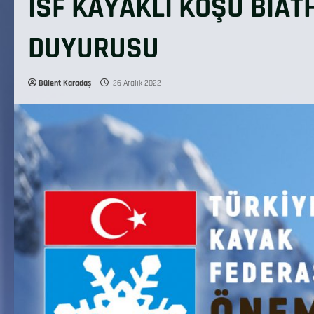
ISF KAYAKLI KOŞU BİA
DUYURUSU
Bülent Karadaş
26 Aralık 2022