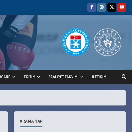
BOARD
EĞİTİM
FAALİYET TAKVİMİ
İLETİŞİM
ANALİG TEKERLEKLİ KAYAK
TÜRKİYE ŞAMPİYONASI
22 Temmuz 2026
2
ANALİG TEKERLEKLİ KAYAK
ARAMA YAP
TÜRKİYE ŞAMPİYONASI GÖREVLİ
LİSTESİ