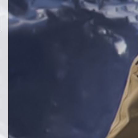
Teknik Kurul ve Alt Kurul
Üyelerimiz Belirlendi
18 Temmuz 2026
4
KAYAKLI KOŞU VE BİATHLON
3.KADEME ANTRENÖRLÜK KURSU
DUYURUSU
12 Temmuz 2026
5