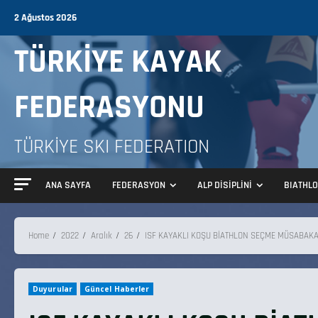
2 Ağustos 2026
TÜRKİYE KAYAK
FEDERASYONU
TÜRKİYE SKI FEDERATION
ANA SAYFA
FEDERASYON
ALP DİSİPLİNİ
BIATHL
Home
2022
Aralık
26
ISF KAYAKLI KOŞU BİATHLON SEÇME MÜSABAK
Duyurular
Güncel Haberler