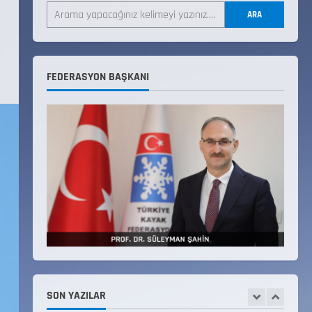
ARA
22 Temmuz 2026
3
Teknik Kurul ve Alt Kurul
FEDERASYON BAŞKANI
Üyelerimiz Belirlendi
18 Temmuz 2026
4
KAYAKLI KOŞU VE BİATHLON
3.KADEME ANTRENÖRLÜK KURSU
DUYURUSU
12 Temmuz 2026
5
Millî Savunma Bakanlığı Kara,
Deniz ve Hava Kuvvetleri
Komutanlıklarına 2026 Yılı
(2026-2 Dönem) Sporcu Branşı
1
Sözleşmeli Er Temini Başvuruları
SON YAZILAR
Başlamıştır.