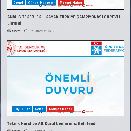
Genel
Güncel Haberler
Manşet Haber
ANALİG TEKERLEKLİ KAYAK TÜRKİYE ŞAMPİYONASI GÖREVLİ
LİSTESİ
turkaf
22 Temmuz 2026
Duyurular
Genel
Manşet Haber
Teknik Kurul ve Alt Kurul Üyelerimiz Belirlendi