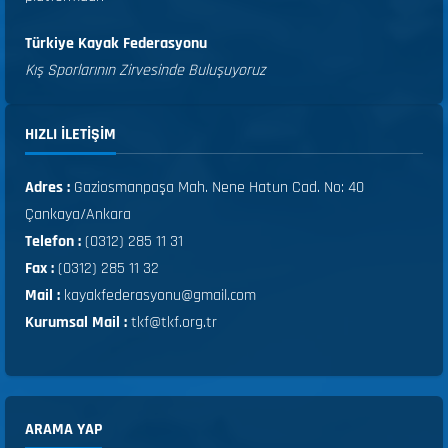
Türkiye Kayak Federasyonu
Kış Sporlarının Zirvesinde Buluşuyoruz
HIZLI ILETIŞIM
Adres :
Gaziosmanpaşa Mah. Nene Hatun Cad. No: 40
Çankaya/Ankara
Telefon :
(0312) 285 11 31
Fax :
(0312) 285 11 32
Mail :
kayakfederasyonu@gmail.com
Kurumsal Mail :
tkf@tkf.org.tr
ARAMA YAP