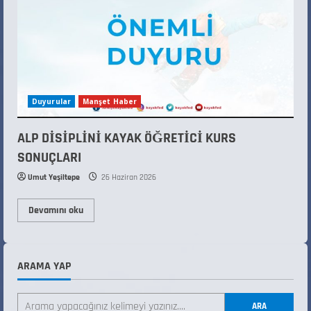
Duyurular
Manşet Haber
ALP DİSİPLİNİ KAYAK ÖĞRETİCİ KURS
SONUÇLARI
Umut Yeşiltepe
26 Haziran 2026
Devamını oku
ARAMA YAP
ANALİG TEKERLEKLİ KAYAK TÜRKİYE
ŞAMPİYONASI
ARA