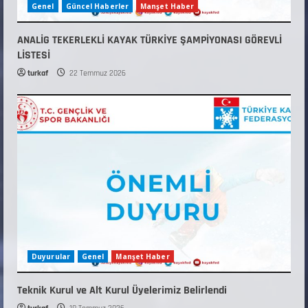
Genel
Güncel Haberler
Manşet Haber
ANALİG TEKERLEKLİ KAYAK TÜRKİYE ŞAMPİYONASI GÖREVLİ
LİSTESİ
turkaf
22 Temmuz 2026
Duyurular
Genel
Manşet Haber
Teknik Kurul ve Alt Kurul Üyelerimiz Belirlendi