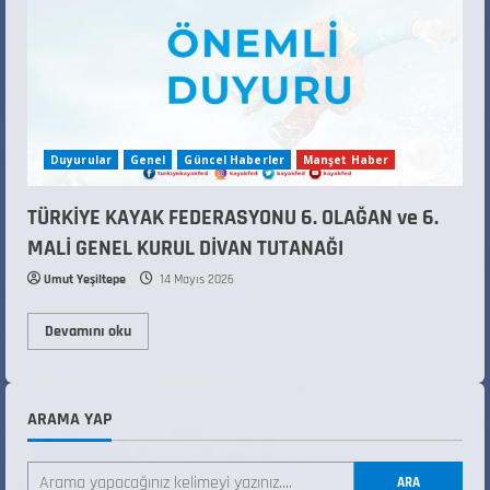
Duyurular
Genel
Güncel Haberler
Manşet Haber
TÜRKİYE KAYAK FEDERASYONU 6. OLAĞAN ve 6.
MALİ GENEL KURUL DİVAN TUTANAĞI
Umut Yeşiltepe
14 Mayıs 2026
Devamını oku
ARAMA YAP
ANALİG TEKERLEKLİ KAYAK TÜRKİYE
ŞAMPİYONASI
ARA