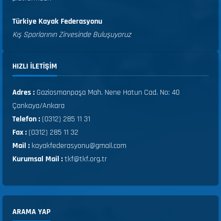
Türkiye Kayak Federasyonu
Kış Sporlarının Zirvesinde Buluşuyoruz
HIZLI ILETIŞIM
Adres :
Gaziosmanpaşa Mah. Nene Hatun Cad. No: 40
Çankaya/Ankara
Telefon :
(0312) 285 11 31
Fax :
(0312) 285 11 32
Mail :
kayakfederasyonu@gmail.com
Kurumsal Mail :
tkf@tkf.org.tr
ARAMA YAP