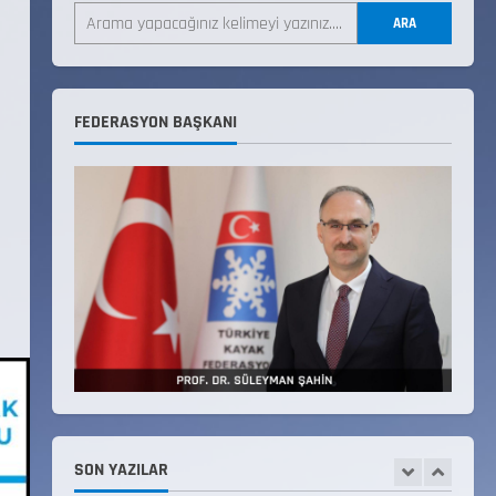
LİSTESİ
ARA
22 Temmuz 2026
3
Teknik Kurul ve Alt Kurul
FEDERASYON BAŞKANI
Üyelerimiz Belirlendi
18 Temmuz 2026
4
KAYAKLI KOŞU VE BİATHLON
3.KADEME ANTRENÖRLÜK KURSU
DUYURUSU
12 Temmuz 2026
5
Millî Savunma Bakanlığı Kara,
Deniz ve Hava Kuvvetleri
Komutanlıklarına 2026 Yılı
(2026-2 Dönem) Sporcu Branşı
SON YAZILAR
1
Sözleşmeli Er Temini Başvuruları