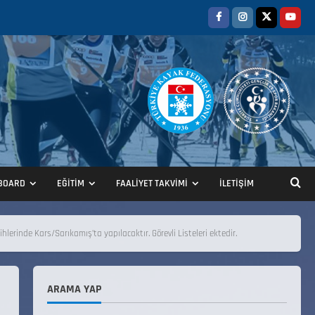
BOARD
EĞİTİM
FAALİYET TAKVİMİ
İLETİŞİM
ANALİG TEKERLEKLİ KAYAK
TÜRKİYE ŞAMPİYONASI
erinde Kars/Sarıkamış’ta yapılacaktır. Görevli Listeleri ektedir.
22 Temmuz 2026
2
ARAMA YAP
ANALİG TEKERLEKLİ KAYAK
TÜRKİYE ŞAMPİYONASI GÖREVLİ