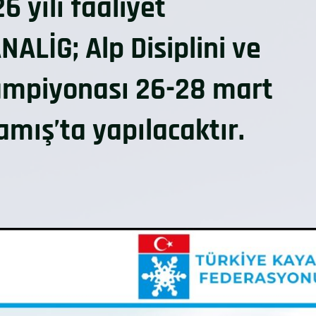
yılı faaliyet
ALİG; Alp Disiplini ve
ampiyonası 26-28 mart
amış’ta yapılacaktır.
.