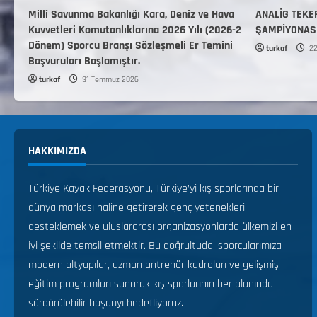
Millî Savunma Bakanlığı Kara, Deniz ve Hava
ANALİG TEKE
Kuvvetleri Komutanlıklarına 2026 Yılı (2026-2
ŞAMPİYONAS
Dönem) Sporcu Branşı Sözleşmeli Er Temini
turkaf
22
Başvuruları Başlamıştır.
turkaf
31 Temmuz 2026
HAKKIMIZDA
Türkiye Kayak Federasyonu, Türkiye’yi kış sporlarında bir
dünya markası haline getirerek genç yetenekleri
desteklemek ve uluslararası organizasyonlarda ülkemizi en
iyi şekilde temsil etmektir. Bu doğrultuda, sporcularımıza
modern altyapılar, uzman antrenör kadroları ve gelişmiş
eğitim programları sunarak kış sporlarının her alanında
sürdürülebilir başarıyı hedefliyoruz.