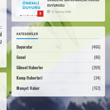
3.KADEME ANTRENÖRLÜK KURSU
DUYURUSU
12 Temmuz 2026
5
Millî Savunma Bakanlığı Kara,
:
Deniz ve Hava Kuvvetleri
İ
KATEGORILER
Komutanlıklarına 2026 Yılı
(2026-2 Dönem) Sporcu Branşı
U
1
Sözleşmeli Er Temini Başvuruları
Duyurular
(466)
Başlamıştır.
Genel
(86)
31 Temmuz 2026
ANALİG TEKERLEKLİ KAYAK
TÜRKİYE ŞAMPİYONASI
Güncel Haberler
(269)
22 Temmuz 2026
Kamp Haberleri
(34)
2
Manşet Haber
(762)
ANALİG TEKERLEKLİ KAYAK
TÜRKİYE ŞAMPİYONASI GÖREVLİ
LİSTESİ
22 Temmuz 2026
3