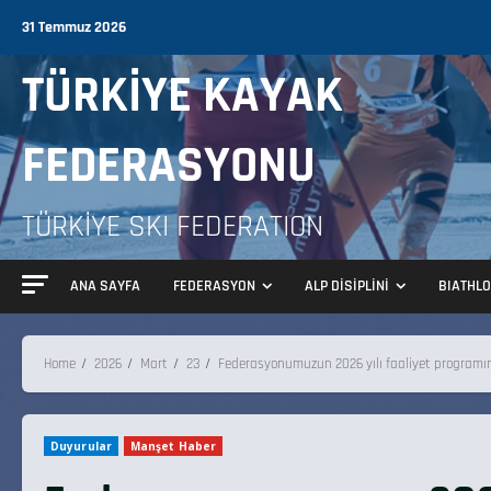
31 Temmuz 2026
TÜRKİYE KAYAK
FEDERASYONU
TÜRKİYE SKI FEDERATION
ANA SAYFA
FEDERASYON
ALP DİSİPLİNİ
BIATHL
Home
2026
Mart
23
Federasyonumuzun 2026 yılı faaliyet programında
Duyurular
Manşet Haber