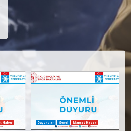
t Haber
Duyurular
Genel
Manşet Haber