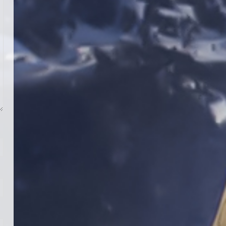
Teknik Kurul ve Alt Kurul
Üyelerimiz Belirlendi
18 Temmuz 2026
4
KAYAKLI KOŞU VE BİATHLON
3.KADEME ANTRENÖRLÜK KURSU
DUYURUSU
12 Temmuz 2026
5