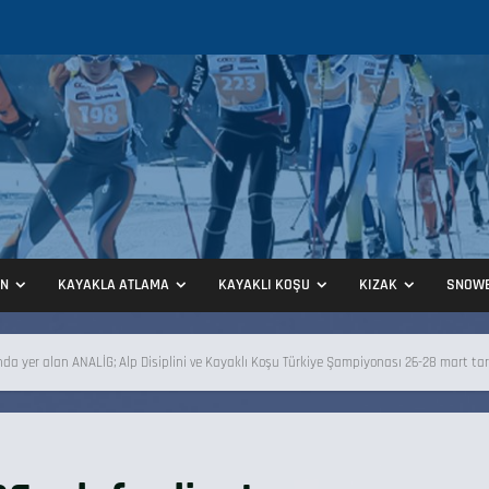
ON
KAYAKLA ATLAMA
KAYAKLI KOŞU
KIZAK
SNOW
 yer alan ANALİG; Alp Disiplini ve Kayaklı Koşu Türkiye Şampiyonası 26-28 mart tarihl