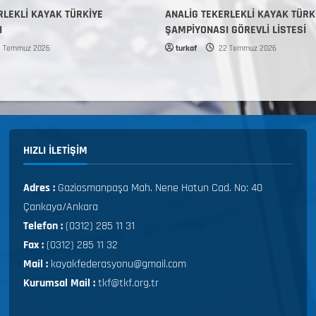
RLEKLİ KAYAK TÜRKİYE
ANALİG TEKERLEKLİ KAYAK TÜRK
I
ŞAMPİYONASI GÖREVLİ LİSTESİ
 Temmuz 2026
turkaf
22 Temmuz 2026
HIZLI ILETIŞIM
Adres :
Gaziosmanpaşa Mah. Nene Hatun Cad. No: 40
Çankaya/Ankara
Telefon :
(0312) 285 11 31
Fax :
(0312) 285 11 32
Mail :
kayakfederasyonu@gmail.com
Kurumsal Mail :
tkf@tkf.org.tr