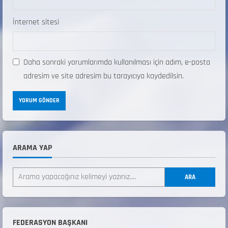
İnternet sitesi
Daha sonraki yorumlarımda kullanılması için adım, e-posta
adresim ve site adresim bu tarayıcıya kaydedilsin.
ARAMA YAP
ANALİG TEKERLEKLİ KAYAK TÜRKİYE
ŞAMPİYONASI
ARA
22 Temmuz 2026
2
ANALİG TEKERLEKLİ KAYAK TÜRKİYE
FEDERASYON BAŞKANI
ŞAMPİYONASI GÖREVLİ LİSTESİ