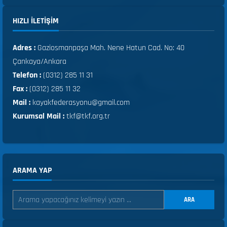
HIZLI ILETIŞIM
Adres :
Gaziosmanpaşa Mah. Nene Hatun Cad. No: 40
Çankaya/Ankara
Telefon :
(0312) 285 11 31
Fax :
(0312) 285 11 32
Mail :
kayakfederasyonu@gmail.com
Kurumsal Mail :
tkf@tkf.org.tr
ARAMA YAP
ARA