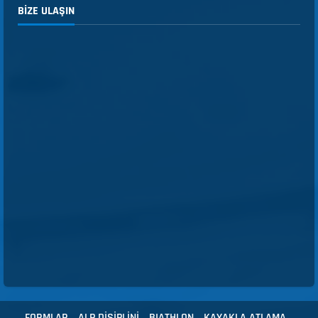
BIZE ULAŞIN
FORMLAR
ALP DİSİPLİNİ
BIATHLON
KAYAKLA ATLAMA