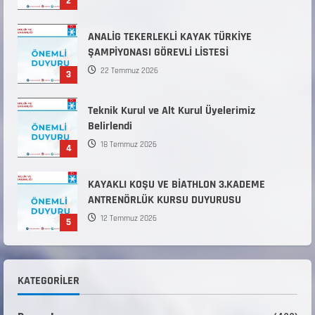
2
ANALİG TEKERLEKLİ KAYAK TÜRKİYE
ŞAMPİYONASI GÖREVLİ LİSTESİ
22 Temmuz 2026
3
Teknik Kurul ve Alt Kurul Üyelerimiz
Belirlendi
18 Temmuz 2026
4
KAYAKLI KOŞU VE BİATHLON 3.KADEME
ANTRENÖRLÜK KURSU DUYURUSU
12 Temmuz 2026
5
Millî Savunma Bakanlığı Kara, Deniz ve Hava
Kuvvetleri Komutanlıklarına 2026 Yılı (2026-
KATEGORILER
2 Dönem) Sporcu Branşı Sözleşmeli Er
1
Temini Başvuruları Başlamıştır.