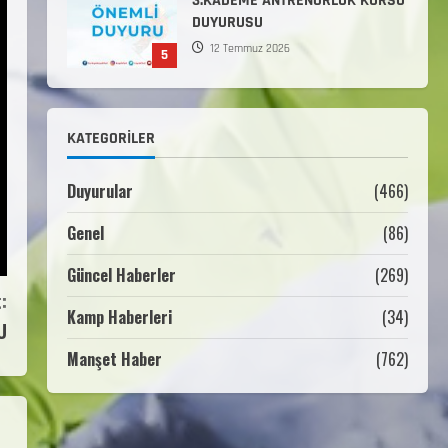
3.KADEME ANTRENÖRLÜK KURSU
DUYURUSU
12 Temmuz 2026
5
Millî Savunma Bakanlığı Kara,
Deniz ve Hava Kuvvetleri
KATEGORILER
Komutanlıklarına 2026 Yılı
(2026-2 Dönem) Sporcu Branşı
1
Sözleşmeli Er Temini Başvuruları
Duyurular
(466)
Başlamıştır.
Genel
(86)
31 Temmuz 2026
ANALİG TEKERLEKLİ KAYAK
TÜRKİYE ŞAMPİYONASI
Güncel Haberler
(269)
:
22 Temmuz 2026
Kamp Haberleri
(34)
2
U
Manşet Haber
(762)
ANALİG TEKERLEKLİ KAYAK
TÜRKİYE ŞAMPİYONASI GÖREVLİ
LİSTESİ
22 Temmuz 2026
3