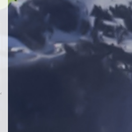
Teknik Kurul ve Alt Kurul
Üyelerimiz Belirlendi
18 Temmuz 2026
4
KAYAKLI KOŞU VE BİATHLON
3.KADEME ANTRENÖRLÜK KURSU
DUYURUSU
12 Temmuz 2026
5