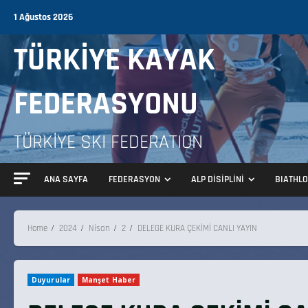
1 Ağustos 2026
TÜRKİYE KAYAK
FEDERASYONU
TÜRKİYE SKI FEDERATION
ANA SAYFA
FEDERASYON
ALP DİSİPLİNİ
BIATHL
Home
2024
Nisan
2
DELEGE KURA ÇEKİMİ CANLI YAYIN
Duyurular
Manşet Haber