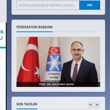
LİSTESİ
ARA
22 Temmuz 2026
3
Teknik Kurul ve Alt Kurul
FEDERASYON BAŞKANI
Üyelerimiz Belirlendi
18 Temmuz 2026
4
KAYAKLI KOŞU VE BİATHLON
3.KADEME ANTRENÖRLÜK KURSU
DUYURUSU
12 Temmuz 2026
5
Millî Savunma Bakanlığı Kara,
Deniz ve Hava Kuvvetleri
Komutanlıklarına 2026 Yılı
(2026-2 Dönem) Sporcu Branşı
SON YAZILAR
1
Sözleşmeli Er Temini Başvuruları