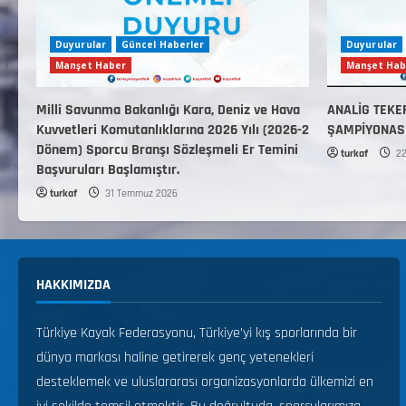
Duyurular
Güncel Haberler
Duyurular
Manşet Haber
Manşet Hab
Millî Savunma Bakanlığı Kara, Deniz ve Hava
ANALİG TEKE
Kuvvetleri Komutanlıklarına 2026 Yılı (2026-2
ŞAMPİYONAS
Dönem) Sporcu Branşı Sözleşmeli Er Temini
turkaf
22
Başvuruları Başlamıştır.
turkaf
31 Temmuz 2026
HAKKIMIZDA
Türkiye Kayak Federasyonu, Türkiye’yi kış sporlarında bir
dünya markası haline getirerek genç yetenekleri
desteklemek ve uluslararası organizasyonlarda ülkemizi en