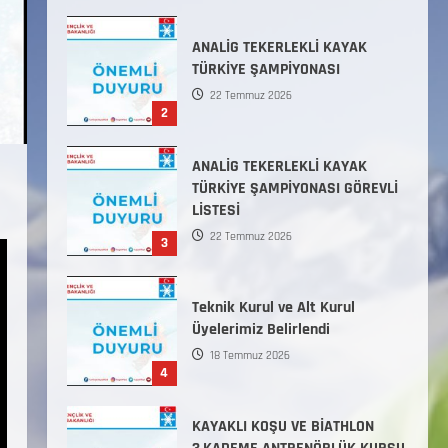
Başlamıştır.
31 Temmuz 2026
ANALİG TEKERLEKLİ KAYAK
TÜRKİYE ŞAMPİYONASI
22 Temmuz 2026
2
ANALİG TEKERLEKLİ KAYAK
TÜRKİYE ŞAMPİYONASI GÖREVLİ
LİSTESİ
22 Temmuz 2026
3
Teknik Kurul ve Alt Kurul
Üyelerimiz Belirlendi
18 Temmuz 2026
4
KAYAKLI KOŞU VE BİATHLON