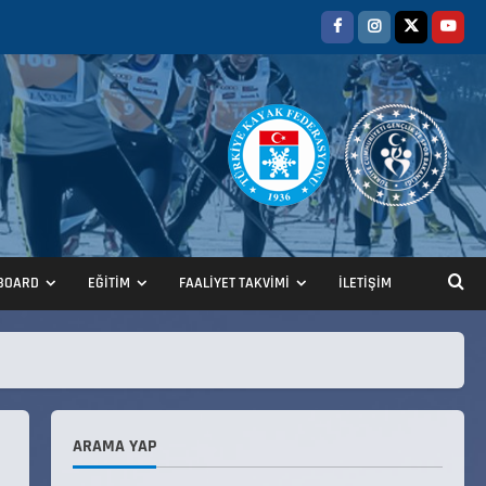
BOARD
EĞİTİM
FAALİYET TAKVİMİ
İLETİŞİM
ANALİG TEKERLEKLİ KAYAK
TÜRKİYE ŞAMPİYONASI
22 Temmuz 2026
2
ARAMA YAP
ANALİG TEKERLEKLİ KAYAK
TÜRKİYE ŞAMPİYONASI GÖREVLİ