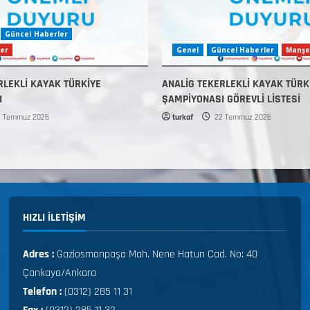
Güncel Haberler
er
Genel
Güncel Haberler
Manşe
RLEKLİ KAYAK TÜRKİYE
ANALİG TEKERLEKLİ KAYAK TÜRK
I
ŞAMPİYONASI GÖREVLİ LİSTESİ
 Temmuz 2026
turkaf
22 Temmuz 2026
HIZLI ILETIŞIM
Adres :
Gaziosmanpaşa Mah. Nene Hatun Cad. No: 40
Çankaya/Ankara
Telefon :
(0312) 285 11 31