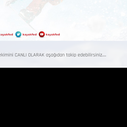
kimini CANLI OLARAK aşağıdan takip edebilirsiniz….