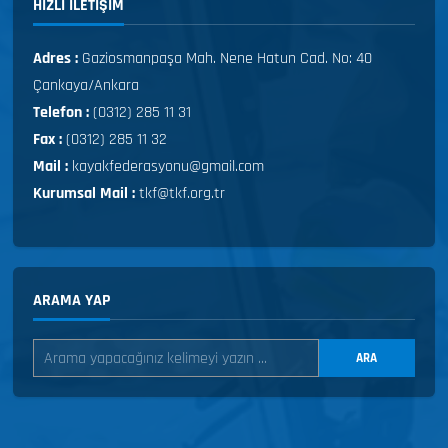
HIZLI ILETIŞIM
Adres :
Gaziosmanpaşa Mah. Nene Hatun Cad. No: 40
Çankaya/Ankara
Telefon :
(0312) 285 11 31
Fax :
(0312) 285 11 32
Mail :
kayakfederasyonu@gmail.com
Kurumsal Mail :
tkf@tkf.org.tr
ARAMA YAP
ARA