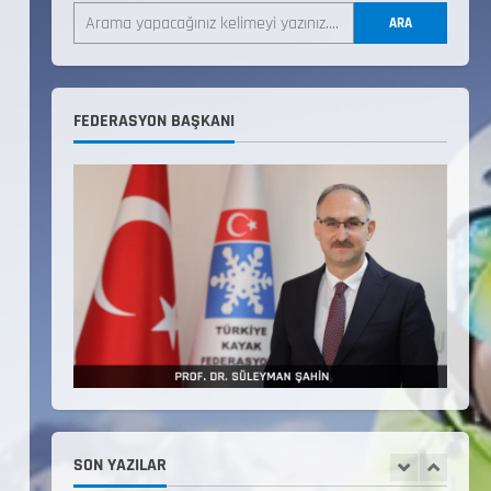
LİSTESİ
ARA
22 Temmuz 2026
3
Teknik Kurul ve Alt Kurul
FEDERASYON BAŞKANI
Üyelerimiz Belirlendi
18 Temmuz 2026
4
KAYAKLI KOŞU VE BİATHLON
3.KADEME ANTRENÖRLÜK KURSU
DUYURUSU
12 Temmuz 2026
5
Millî Savunma Bakanlığı Kara,
Deniz ve Hava Kuvvetleri
Komutanlıklarına 2026 Yılı
(2026-2 Dönem) Sporcu Branşı
SON YAZILAR
1
Sözleşmeli Er Temini Başvuruları