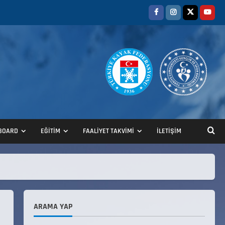
BOARD
EĞİTİM
FAALİYET TAKVİMİ
İLETİŞİM
ANALİG TEKERLEKLİ KAYAK
TÜRKİYE ŞAMPİYONASI
22 Temmuz 2026
2
ARAMA YAP
ANALİG TEKERLEKLİ KAYAK
TÜRKİYE ŞAMPİYONASI GÖREVLİ