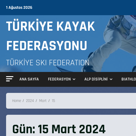
1 Ağustos 2026
TÜRKİYE KAYAK
FEDERASYONU
TÜRKİYE SKI FEDERATION
ANA SAYFA
FEDERASYON
ALP DİSİPLİNİ
BIATHL
Home
2024
Mart
15
Gün:
15 Mart 2024