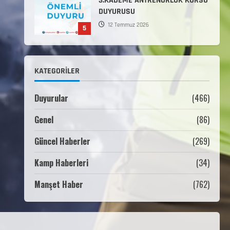
3.KADEME ANTRENÖRLÜK KURSU
DUYURUSU
12 Temmuz 2026
5
Millî Savunma Bakanlığı Kara,
Deniz ve Hava Kuvvetleri
KATEGORILER
Komutanlıklarına 2026 Yılı
(2026-2 Dönem) Sporcu Branşı
1
Sözleşmeli Er Temini Başvuruları
Duyurular
(466)
Başlamıştır.
Genel
(86)
31 Temmuz 2026
ANALİG TEKERLEKLİ KAYAK
TÜRKİYE ŞAMPİYONASI
Güncel Haberler
(269)
22 Temmuz 2026
Kamp Haberleri
(34)
2
Manşet Haber
(762)
ANALİG TEKERLEKLİ KAYAK
TÜRKİYE ŞAMPİYONASI GÖREVLİ
LİSTESİ
22 Temmuz 2026
3