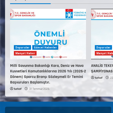
Duyurular
Güncel Haberler
Duyurular
Manşet Haber
Manşet Hab
Millî Savunma Bakanlığı Kara, Deniz ve Hava
ANALİG TEKE
Kuvvetleri Komutanlıklarına 2026 Yılı (2026-2
ŞAMPİYONAS
Dönem) Sporcu Branşı Sözleşmeli Er Temini
turkaf
22
Başvuruları Başlamıştır.
turkaf
31 Temmuz 2026