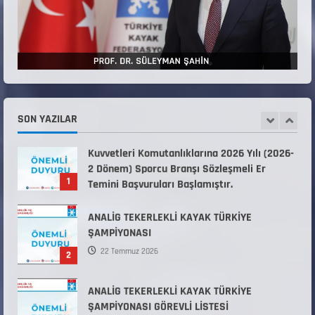
KAYAKLI KOŞU VE BİATHLON 3.KADEME
ANTRENÖRLÜK KURSU DUYURUSU
12 Temmuz 2026
5
Millî Savunma Bakanlığı Kara, Deniz ve Hava
Kuvvetleri Komutanlıklarına 2026 Yılı (2026-
2 Dönem) Sporcu Branşı Sözleşmeli Er
SON YAZILAR
1
Temini Başvuruları Başlamıştır.
31 Temmuz 2026
ANALİG TEKERLEKLİ KAYAK TÜRKİYE
ŞAMPİYONASI
22 Temmuz 2026
2
ANALİG TEKERLEKLİ KAYAK TÜRKİYE
ŞAMPİYONASI GÖREVLİ LİSTESİ
22 Temmuz 2026
3
Teknik Kurul ve Alt Kurul Üyelerimiz