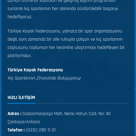
uzman antrenör kadroları ve gelişmiş eğitim programları
sunarak kış sporlarının her alanında sürdürülebilir başarıyı
hedefliyoruz.
Türkiye Kayak Federasyonu, yalnızca bir spor organizasyonu
değil, aynı zamanda bir aile ruhuyla çalışan ve kış sporlarının
coşkusunu toplumun her kesimine ulaştırmayı hedefleyen bir
platformdur.
Türkiye Kayak Federasyonu
Kış Sporlarının Zirvesinde Buluşuyoruz
HIZLI ILETIŞIM
Adres :
Gaziosmanpaşa Mah. Nene Hatun Cad. No: 40
Çankaya/Ankara
Telefon :
(0312) 285 11 31