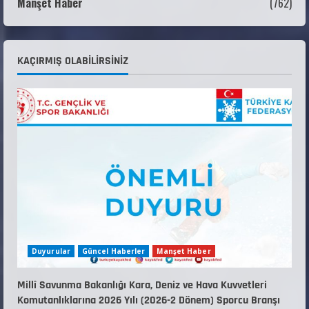
Manşet Haber
(762)
22 Temmuz 2026
3
Teknik Kurul ve Alt Kurul Üyelerimiz
KAÇIRMIŞ OLABILIRSINIZ
Belirlendi
18 Temmuz 2026
4
KAYAKLI KOŞU VE BİATHLON 3.KADEME
ANTRENÖRLÜK KURSU DUYURUSU
12 Temmuz 2026
5
Duyurular
Güncel Haberler
Manşet Haber
Millî Savunma Bakanlığı Kara, Deniz ve Hava Kuvvetleri
Komutanlıklarına 2026 Yılı (2026-2 Dönem) Sporcu Branşı