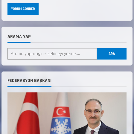
ARAMA YAP
ANALİG TEKERLEKLİ KAYAK TÜRKİYE
ŞAMPİYONASI
ARA
22 Temmuz 2026
2
ANALİG TEKERLEKLİ KAYAK TÜRKİYE
FEDERASYON BAŞKANI
ŞAMPİYONASI GÖREVLİ LİSTESİ
22 Temmuz 2026
3
Teknik Kurul ve Alt Kurul Üyelerimiz
Belirlendi
18 Temmuz 2026
4