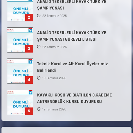
ANALİG TEKERLEKLİ KAYAK TÜRKİYE
ŞAMPİYONASI
22 Temmuz 2026
2
ANALİG TEKERLEKLİ KAYAK TÜRKİYE
ŞAMPİYONASI GÖREVLİ LİSTESİ
22 Temmuz 2026
3
Teknik Kurul ve Alt Kurul Üyelerimiz
Belirlendi
18 Temmuz 2026
4
KAYAKLI KOŞU VE BİATHLON 3.KADEME
ANTRENÖRLÜK KURSU DUYURUSU
12 Temmuz 2026
5
Millî Savunma Bakanlığı Kara, Deniz ve Hava
Kuvvetleri Komutanlıklarına 2026 Yılı (2026-