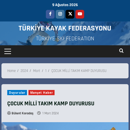
9 Ağustos 2026
TÜRKİYE KAYAK FEDERASYONU
TÜRKİYE SKI FEDERATION
Home
2024
Mart
1
ÇOCUK MİLLİ TAKIM KAMP DUYURUSU
Duyurular
Manşet Haber
ÇOCUK MİLLİ TAKIM KAMP DUYURUSU
Bülent Karadaş
1 Mart 2024