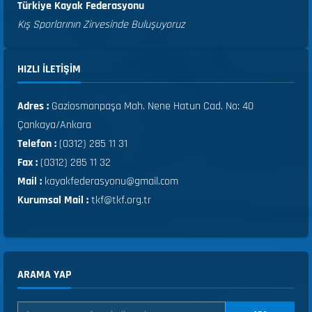
Türkiye Kayak Federasyonu
Kış Sporlarının Zirvesinde Buluşuyoruz
HIZLI ILETIŞIM
Adres :
Gaziosmanpaşa Mah. Nene Hatun Cad. No: 40
Çankaya/Ankara
Telefon :
(0312) 285 11 31
Fax :
(0312) 285 11 32
Mail :
kayakfederasyonu@gmail.com
Kurumsal Mail :
tkf@tkf.org.tr
ARAMA YAP