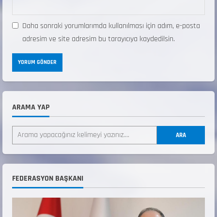
Daha sonraki yorumlarımda kullanılması için adım, e-posta
adresim ve site adresim bu tarayıcıya kaydedilsin.
ARAMA YAP
ANALİG TEKERLEKLİ KAYAK TÜRKİYE
ŞAMPİYONASI
ARA
22 Temmuz 2026
2
ANALİG TEKERLEKLİ KAYAK TÜRKİYE
FEDERASYON BAŞKANI
ŞAMPİYONASI GÖREVLİ LİSTESİ
22 Temmuz 2026
3