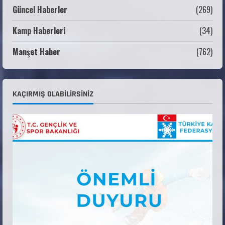
22 Temmuz 2026
2
Güncel Haberler
(269)
Kamp Haberleri
(34)
ANALİG TEKERLEKLİ KAYAK TÜRKİYE
ŞAMPİYONASI GÖREVLİ LİSTESİ
Manşet Haber
(762)
22 Temmuz 2026
3
Teknik Kurul ve Alt Kurul Üyelerimiz
KAÇIRMIŞ OLABILIRSINIZ
Belirlendi
18 Temmuz 2026
4
KAYAKLI KOŞU VE BİATHLON 3.KADEME
ANTRENÖRLÜK KURSU DUYURUSU
12 Temmuz 2026
5