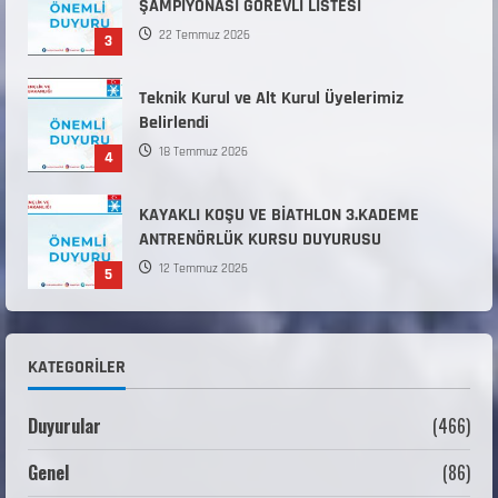
ŞAMPİYONASI GÖREVLİ LİSTESİ
22 Temmuz 2026
3
Teknik Kurul ve Alt Kurul Üyelerimiz
Belirlendi
18 Temmuz 2026
4
KAYAKLI KOŞU VE BİATHLON 3.KADEME
ANTRENÖRLÜK KURSU DUYURUSU
12 Temmuz 2026
5
Millî Savunma Bakanlığı Kara, Deniz ve Hava
Kuvvetleri Komutanlıklarına 2026 Yılı (2026-
KATEGORILER
2 Dönem) Sporcu Branşı Sözleşmeli Er
1
Temini Başvuruları Başlamıştır.
Duyurular
(466)
31 Temmuz 2026
ANALİG TEKERLEKLİ KAYAK TÜRKİYE
Genel
(86)
ŞAMPİYONASI