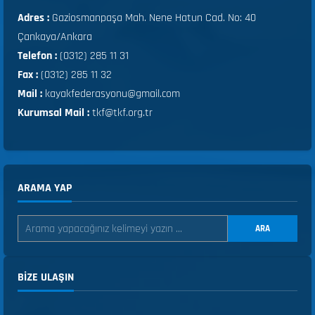
Adres :
Gaziosmanpaşa Mah. Nene Hatun Cad. No: 40
Çankaya/Ankara
Telefon :
(0312) 285 11 31
Fax :
(0312) 285 11 32
Mail :
kayakfederasyonu@gmail.com
Kurumsal Mail :
tkf@tkf.org.tr
ARAMA YAP
ARA
BIZE ULAŞIN