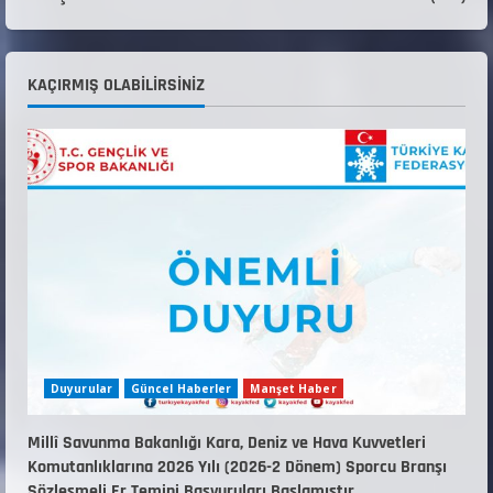
4
KAYAKLI KOŞU VE BİATHLON 3.KADEME
KAÇIRMIŞ OLABILIRSINIZ
ANTRENÖRLÜK KURSU DUYURUSU
12 Temmuz 2026
5
Duyurular
Güncel Haberler
Manşet Haber
Millî Savunma Bakanlığı Kara, Deniz ve Hava Kuvvetleri
Komutanlıklarına 2026 Yılı (2026-2 Dönem) Sporcu Branşı
Sözleşmeli Er Temini Başvuruları Başlamıştır.