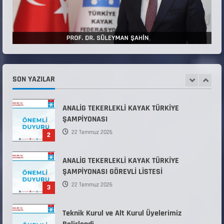
Kuvvetleri Komutanlıklarına 2026 Yılı (2026-
2 Dönem) Sporcu Branşı Sözleşmeli Er
1
Temini Başvuruları Başlamıştır.
31 Temmuz 2026
ANALİG TEKERLEKLİ KAYAK TÜRKİYE
ŞAMPİYONASI
SON YAZILAR
22 Temmuz 2026
2
ANALİG TEKERLEKLİ KAYAK TÜRKİYE
ŞAMPİYONASI GÖREVLİ LİSTESİ
22 Temmuz 2026
3
Teknik Kurul ve Alt Kurul Üyelerimiz
Belirlendi
18 Temmuz 2026
4
KAYAKLI KOŞU VE BİATHLON 3.KADEME