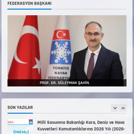
ANALİG TEKERLEKLİ KAYAK TÜRKİYE
FEDERASYON BAŞKANI
ŞAMPİYONASI GÖREVLİ LİSTESİ
22 Temmuz 2026
3
Teknik Kurul ve Alt Kurul Üyelerimiz
Belirlendi
18 Temmuz 2026
4
KAYAKLI KOŞU VE BİATHLON 3.KADEME
ANTRENÖRLÜK KURSU DUYURUSU
12 Temmuz 2026
5
Millî Savunma Bakanlığı Kara, Deniz ve Hava
Kuvvetleri Komutanlıklarına 2026 Yılı (2026-
2 Dönem) Sporcu Branşı Sözleşmeli Er
SON YAZILAR
1
Temini Başvuruları Başlamıştır.
31 Temmuz 2026
ANALİG TEKERLEKLİ KAYAK TÜRKİYE
ŞAMPİYONASI