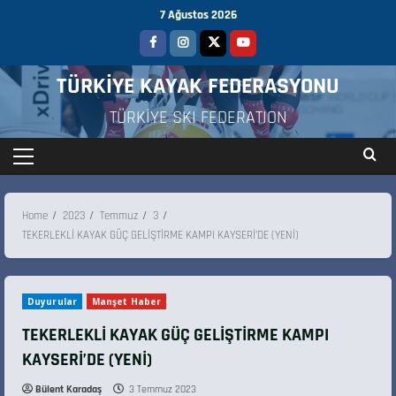
7 Ağustos 2026
TÜRKİYE KAYAK FEDERASYONU
TÜRKİYE SKI FEDERATION
Home
2023
Temmuz
3
TEKERLEKLİ KAYAK GÜÇ GELİŞTİRME KAMPI KAYSERİ’DE (YENİ)
Duyurular
Manşet Haber
TEKERLEKLİ KAYAK GÜÇ GELİŞTİRME KAMPI
KAYSERİ’DE (YENİ)
Bülent Karadaş
3 Temmuz 2023