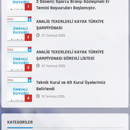
22 Temmuz 2026
2
ANALİG TEKERLEKLİ KAYAK TÜRKİYE
ŞAMPİYONASI GÖREVLİ LİSTESİ
22 Temmuz 2026
3
Teknik Kurul ve Alt Kurul Üyelerimiz
Belirlendi
18 Temmuz 2026
4
KAYAKLI KOŞU VE BİATHLON 3.KADEME
ANTRENÖRLÜK KURSU DUYURUSU
12 Temmuz 2026
5
Millî Savunma Bakanlığı Kara, Deniz ve Hava
Kuvvetleri Komutanlıklarına 2026 Yılı (2026-
KATEGORILER
2 Dönem) Sporcu Branşı Sözleşmeli Er