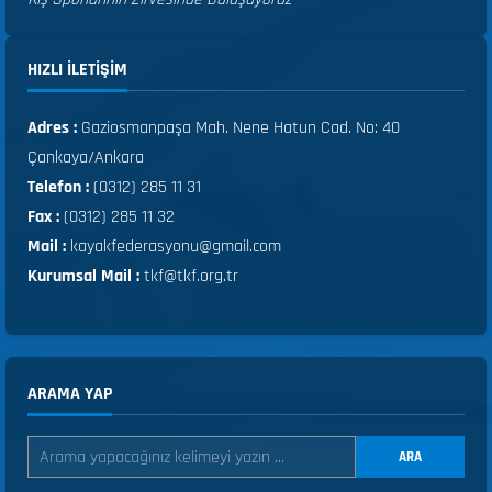
HIZLI ILETIŞIM
Adres :
Gaziosmanpaşa Mah. Nene Hatun Cad. No: 40
Çankaya/Ankara
Telefon :
(0312) 285 11 31
Fax :
(0312) 285 11 32
Mail :
kayakfederasyonu@gmail.com
Kurumsal Mail :
tkf@tkf.org.tr
ARAMA YAP
ARA