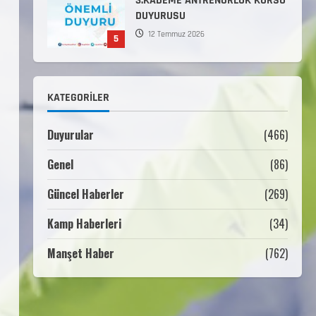
DUYURUSU
12 Temmuz 2026
5
Millî Savunma Bakanlığı Kara,
Deniz ve Hava Kuvvetleri
Komutanlıklarına 2026 Yılı
KATEGORILER
(2026-2 Dönem) Sporcu Branşı
1
Sözleşmeli Er Temini Başvuruları
Duyurular
(466)
Başlamıştır.
31 Temmuz 2026
Genel
(86)
ANALİG TEKERLEKLİ KAYAK
TÜRKİYE ŞAMPİYONASI
Güncel Haberler
(269)
22 Temmuz 2026
2
Kamp Haberleri
(34)
ANALİG TEKERLEKLİ KAYAK
Manşet Haber
(762)
TÜRKİYE ŞAMPİYONASI GÖREVLİ
LİSTESİ
22 Temmuz 2026
3