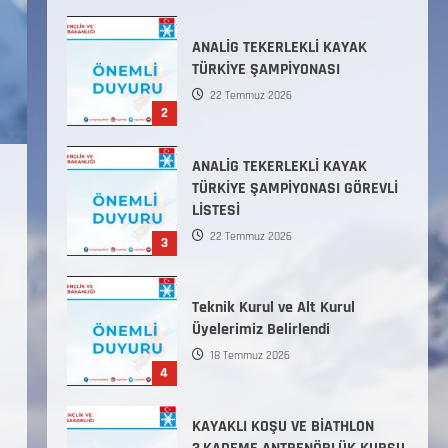
31 Temmuz 2026
ANALİG TEKERLEKLİ KAYAK
TÜRKİYE ŞAMPİYONASI
22 Temmuz 2026
2
ANALİG TEKERLEKLİ KAYAK
TÜRKİYE ŞAMPİYONASI GÖREVLİ
LİSTESİ
22 Temmuz 2026
3
Teknik Kurul ve Alt Kurul
Üyelerimiz Belirlendi
18 Temmuz 2026
4
KAYAKLI KOŞU VE BİATHLON
3.KADEME ANTRENÖRLÜK KURSU