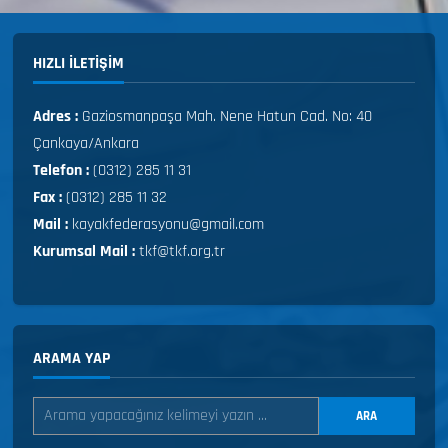
HIZLI ILETIŞIM
Adres :
Gaziosmanpaşa Mah. Nene Hatun Cad. No: 40
Çankaya/Ankara
Telefon :
(0312) 285 11 31
Fax :
(0312) 285 11 32
Mail :
kayakfederasyonu@gmail.com
Kurumsal Mail :
tkf@tkf.org.tr
ARAMA YAP
ARA