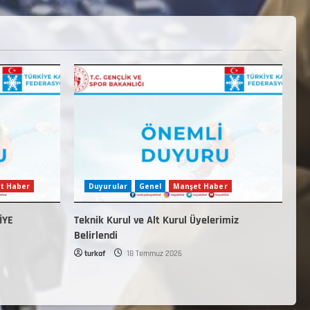
t Haber
Duyurular
Genel
Manşet Haber
İYE
Teknik Kurul ve Alt Kurul Üyelerimiz
Belirlendi
turkaf
18 Temmuz 2026