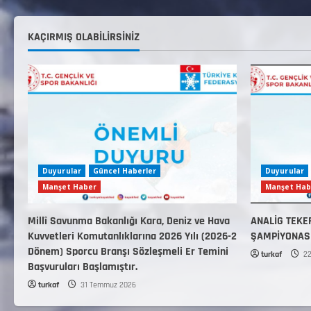
KAÇIRMIŞ OLABILIRSINIZ
Duyurular
Güncel Haberler
Duyurular
Manşet Haber
Manşet Hab
Millî Savunma Bakanlığı Kara, Deniz ve Hava
ANALİG TEKE
Kuvvetleri Komutanlıklarına 2026 Yılı (2026-2
ŞAMPİYONAS
Dönem) Sporcu Branşı Sözleşmeli Er Temini
turkaf
22
Başvuruları Başlamıştır.
turkaf
31 Temmuz 2026