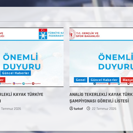
Güncel Haberler
er
Genel
Güncel Haberler
Manşe
RLEKLİ KAYAK TÜRKİYE
ANALİG TEKERLEKLİ KAYAK TÜRK
I
ŞAMPİYONASI GÖREVLİ LİSTESİ
 Temmuz 2026
turkaf
22 Temmuz 2026