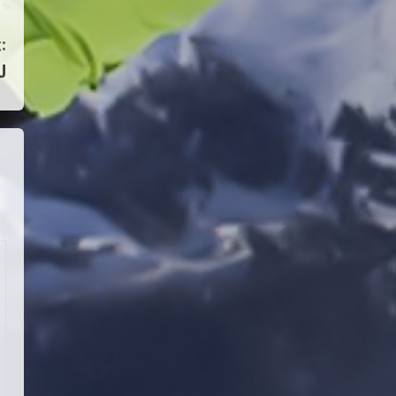
:
Teknik Kurul ve Alt Kurul
Üyelerimiz Belirlendi
U
18 Temmuz 2026
4
KAYAKLI KOŞU VE BİATHLON
3.KADEME ANTRENÖRLÜK KURSU
DUYURUSU
12 Temmuz 2026
5