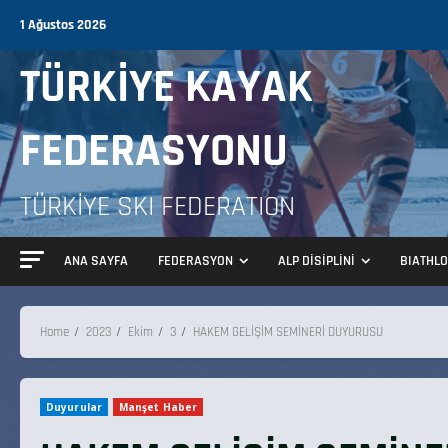
1 Ağustos 2026
TÜRKİYE KAYAK
FEDERASYONU
TÜRKİYE SKI FEDERATION
ANA SAYFA
FEDERASYON
ALP DİSİPLİNİ
BIATHL
Home
2023
Ekim
3
HAKEM GELİŞİM SEMİNERİ DUYURUSU
Duyurular
Manşet Haber