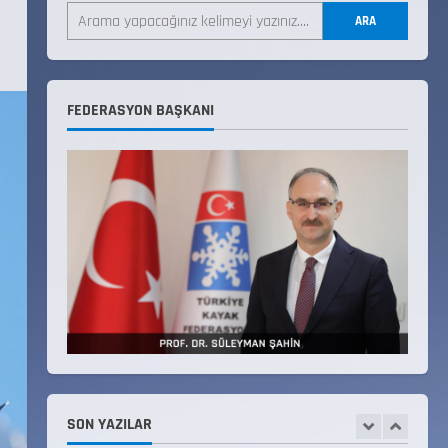
ARA
22 Temmuz 2026
3
Teknik Kurul ve Alt Kurul
FEDERASYON BAŞKANI
Üyelerimiz Belirlendi
18 Temmuz 2026
4
KAYAKLI KOŞU VE BİATHLON
3.KADEME ANTRENÖRLÜK KURSU
DUYURUSU
12 Temmuz 2026
5
Millî Savunma Bakanlığı Kara,
Deniz ve Hava Kuvvetleri
Komutanlıklarına 2026 Yılı
(2026-2 Dönem) Sporcu Branşı
1
Sözleşmeli Er Temini Başvuruları
SON YAZILAR
Başlamıştır.