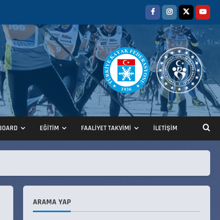
BOARD
EĞİTİM
FAALİYET TAKVİMİ
İLETİŞİM
ANALİG TEKERLEKLİ KAYAK
TÜRKİYE ŞAMPİYONASI
22 Temmuz 2026
2
ANALİG TEKERLEKLİ KAYAK
ARAMA YAP
TÜRKİYE ŞAMPİYONASI GÖREVLİ
LİSTESİ