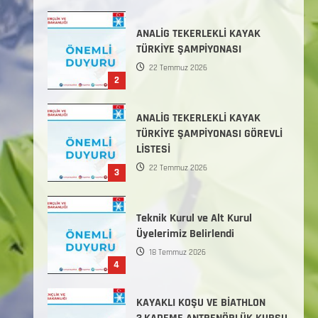
Başlamıştır.
31 Temmuz 2026
ANALİG TEKERLEKLİ KAYAK
TÜRKİYE ŞAMPİYONASI
22 Temmuz 2026
2
ANALİG TEKERLEKLİ KAYAK
TÜRKİYE ŞAMPİYONASI GÖREVLİ
LİSTESİ
22 Temmuz 2026
3
Teknik Kurul ve Alt Kurul
Üyelerimiz Belirlendi
18 Temmuz 2026
4
KAYAKLI KOŞU VE BİATHLON