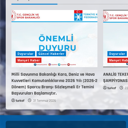
Duyurular
Güncel Haberler
Duyurular
Manşet Haber
Manşet Hab
Millî Savunma Bakanlığı Kara, Deniz ve Hava
ANALİG TEKE
Kuvvetleri Komutanlıklarına 2026 Yılı (2026-2
ŞAMPİYONAS
Dönem) Sporcu Branşı Sözleşmeli Er Temini
turkaf
22
Başvuruları Başlamıştır.
turkaf
31 Temmuz 2026