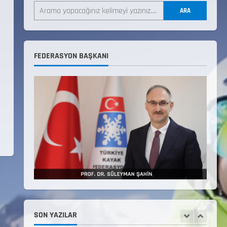
LİSTESİ
ARA
22 Temmuz 2026
3
Teknik Kurul ve Alt Kurul
FEDERASYON BAŞKANI
Üyelerimiz Belirlendi
18 Temmuz 2026
4
KAYAKLI KOŞU VE BİATHLON
3.KADEME ANTRENÖRLÜK KURSU
DUYURUSU
12 Temmuz 2026
5
Millî Savunma Bakanlığı Kara,
Deniz ve Hava Kuvvetleri
Komutanlıklarına 2026 Yılı
(2026-2 Dönem) Sporcu Branşı
SON YAZILAR
1
Sözleşmeli Er Temini Başvuruları