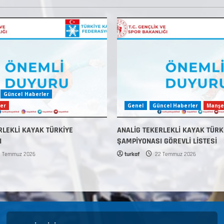
Güncel Haberler
er
Genel
Güncel Haberler
Manşe
RLEKLİ KAYAK TÜRKİYE
ANALİG TEKERLEKLİ KAYAK TÜRK
I
ŞAMPİYONASI GÖREVLİ LİSTESİ
 Temmuz 2026
turkaf
22 Temmuz 2026