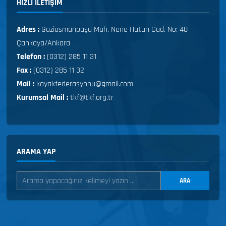
HIZLI ILETIŞIM
Adres :
Gaziosmanpaşa Mah. Nene Hatun Cad. No: 40
Çankaya/Ankara
Telefon :
(0312) 285 11 31
Fax :
(0312) 285 11 32
Mail :
kayakfederasyonu@gmail.com
Kurumsal Mail :
tkf@tkf.org.tr
ARAMA YAP
ARA