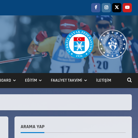
BOARD
EĞİTİM
FAALİYET TAKVİMİ
İLETİŞİM
ANALİG TEKERLEKLİ KAYAK
TÜRKİYE ŞAMPİYONASI
22 Temmuz 2026
2
ARAMA YAP
ANALİG TEKERLEKLİ KAYAK
TÜRKİYE ŞAMPİYONASI GÖREVLİ