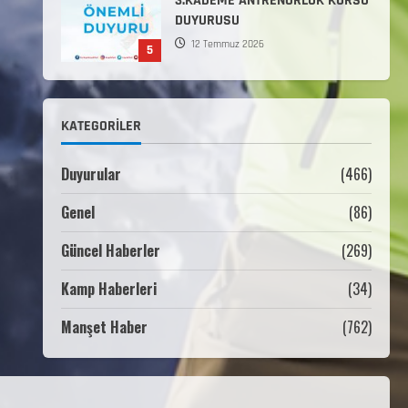
3.KADEME ANTRENÖRLÜK KURSU
DUYURUSU
12 Temmuz 2026
5
Millî Savunma Bakanlığı Kara,
Deniz ve Hava Kuvvetleri
KATEGORILER
Komutanlıklarına 2026 Yılı
(2026-2 Dönem) Sporcu Branşı
1
Sözleşmeli Er Temini Başvuruları
Duyurular
(466)
Başlamıştır.
Genel
(86)
31 Temmuz 2026
ANALİG TEKERLEKLİ KAYAK
TÜRKİYE ŞAMPİYONASI
Güncel Haberler
(269)
22 Temmuz 2026
Kamp Haberleri
(34)
2
Manşet Haber
(762)
ANALİG TEKERLEKLİ KAYAK
TÜRKİYE ŞAMPİYONASI GÖREVLİ
LİSTESİ
22 Temmuz 2026
3