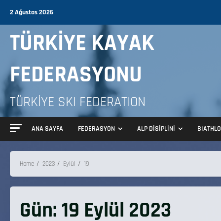
2 Ağustos 2026
TÜRKİYE KAYAK
FEDERASYONU
TÜRKİYE SKI FEDERATION
ANA SAYFA
FEDERASYON
ALP DİSİPLİNİ
BIATHL
Home
2023
Eylül
19
Gün:
19 Eylül 2023