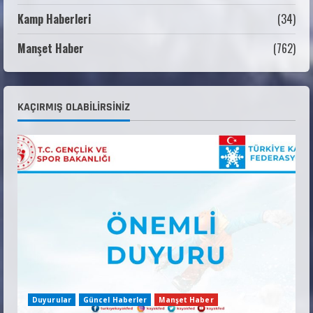
Kamp Haberleri
(34)
ANALİG TEKERLEKLİ KAYAK TÜRKİYE
ŞAMPİYONASI GÖREVLİ LİSTESİ
Manşet Haber
(762)
22 Temmuz 2026
3
Teknik Kurul ve Alt Kurul Üyelerimiz
KAÇIRMIŞ OLABILIRSINIZ
Belirlendi
18 Temmuz 2026
4
KAYAKLI KOŞU VE BİATHLON 3.KADEME
ANTRENÖRLÜK KURSU DUYURUSU
12 Temmuz 2026
5
Duyurular
Güncel Haberler
Manşet Haber