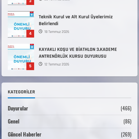
3
Teknik Kurul ve Alt Kurul Üyelerimiz
Belirlendi
18 Temmuz 2026
4
KAYAKLI KOŞU VE BİATHLON 3.KADEME
ANTRENÖRLÜK KURSU DUYURUSU
12 Temmuz 2026
5
Millî Savunma Bakanlığı Kara, Deniz ve Hava
Kuvvetleri Komutanlıklarına 2026 Yılı (2026-
KATEGORILER
2 Dönem) Sporcu Branşı Sözleşmeli Er
1
Temini Başvuruları Başlamıştır.
Duyurular
(466)
31 Temmuz 2026
ANALİG TEKERLEKLİ KAYAK TÜRKİYE
Genel
(86)
ŞAMPİYONASI
22 Temmuz 2026
2
Güncel Haberler
(269)