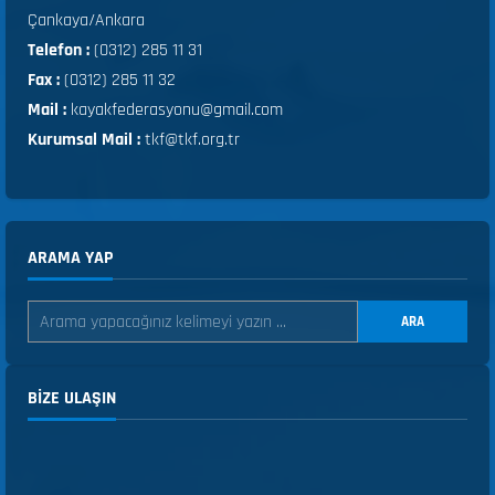
Çankaya/Ankara
Telefon :
(0312) 285 11 31
Fax :
(0312) 285 11 32
Mail :
kayakfederasyonu@gmail.com
Kurumsal Mail :
tkf@tkf.org.tr
ARAMA YAP
ARA
BIZE ULAŞIN