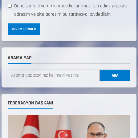
Daha sonraki yorumlarımda kullanılması için adım, e-posta
adresim ve site adresim bu tarayıcıya kaydedilsin.
ARAMA YAP
ANALİG TEKERLEKLİ KAYAK TÜRKİYE
ŞAMPİYONASI
ARA
22 Temmuz 2026
2
ANALİG TEKERLEKLİ KAYAK TÜRKİYE
FEDERASYON BAŞKANI
ŞAMPİYONASI GÖREVLİ LİSTESİ
22 Temmuz 2026
3
Teknik Kurul ve Alt Kurul Üyelerimiz
Belirlendi