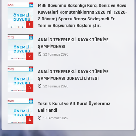
31 Temmuz 2026
ANALİG TEKERLEKLİ KAYAK TÜRKİYE
ŞAMPİYONASI
22 Temmuz 2026
2
ANALİG TEKERLEKLİ KAYAK TÜRKİYE
ŞAMPİYONASI GÖREVLİ LİSTESİ
22 Temmuz 2026
3
Teknik Kurul ve Alt Kurul Üyelerimiz
Belirlendi
18 Temmuz 2026
4
KAYAKLI KOŞU VE BİATHLON 3.KADEME
ANTRENÖRLÜK KURSU DUYURUSU
12 Temmuz 2026
5
Millî Savunma Bakanlığı Kara, Deniz ve Hava