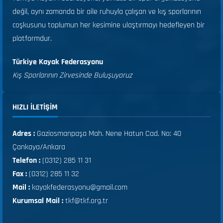
değil, aynı zamanda bir aile ruhuyla çalışan ve kış sporlarının
coşkusunu toplumun her kesimine ulaştırmayı hedefleyen bir
platformdur.
Türkiye Kayak Federasyonu
Kış Sporlarının Zirvesinde Buluşuyoruz
HIZLI ILETIŞIM
Adres :
Gaziosmanpaşa Mah. Nene Hatun Cad. No: 40
Çankaya/Ankara
Telefon :
(0312) 285 11 31
Fax :
(0312) 285 11 32
Mail :
kayakfederasyonu@gmail.com
Kurumsal Mail :
tkf@tkf.org.tr