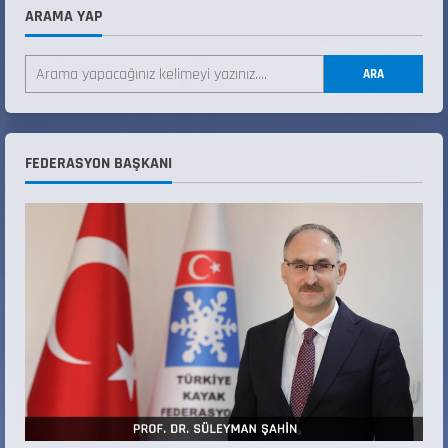
ARAMA YAP
ANALİG TEKERLEKLİ KAYAK TÜRKİYE
ŞAMPİYONASI
ARA
22 Temmuz 2026
2
ANALİG TEKERLEKLİ KAYAK TÜRKİYE
FEDERASYON BAŞKANI
ŞAMPİYONASI GÖREVLİ LİSTESİ
22 Temmuz 2026
3
Teknik Kurul ve Alt Kurul Üyelerimiz
Belirlendi
18 Temmuz 2026
4
KAYAKLI KOŞU VE BİATHLON 3.KADEME
ANTRENÖRLÜK KURSU DUYURUSU
12 Temmuz 2026
5