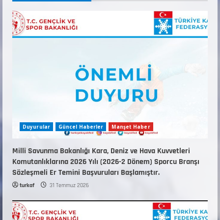
18 Temmuz 2026
4
KAYAKLI KOŞU VE BİATHLON 3.KADEME
ANTRENÖRLÜK KURSU DUYURUSU
12 Temmuz 2026
5
Duyurular
Güncel Haberler
Manşet Haber
Millî Savunma Bakanlığı Kara, Deniz ve Hava Kuvvetleri
Komutanlıklarına 2026 Yılı (2026-2 Dönem) Sporcu Branşı
Sözleşmeli Er Temini Başvuruları Başlamıştır.
turkaf
31 Temmuz 2026