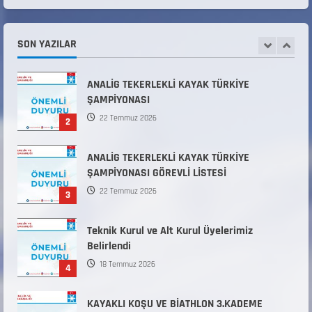
Millî Savunma Bakanlığı Kara, Deniz ve Hava
Kuvvetleri Komutanlıklarına 2026 Yılı (2026-
2 Dönem) Sporcu Branşı Sözleşmeli Er
SON YAZILAR
1
Temini Başvuruları Başlamıştır.
31 Temmuz 2026
ANALİG TEKERLEKLİ KAYAK TÜRKİYE
ŞAMPİYONASI
22 Temmuz 2026
2
ANALİG TEKERLEKLİ KAYAK TÜRKİYE
ŞAMPİYONASI GÖREVLİ LİSTESİ
22 Temmuz 2026
3
Teknik Kurul ve Alt Kurul Üyelerimiz
Belirlendi
18 Temmuz 2026
4
KAYAKLI KOŞU VE BİATHLON 3.KADEME