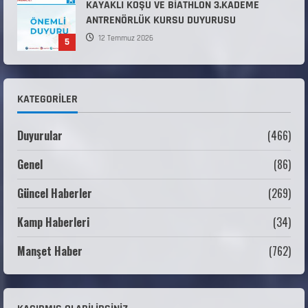
Millî Savunma Bakanlığı Kara, Deniz ve Hava
Kuvvetleri Komutanlıklarına 2026 Yılı (2026-
2 Dönem) Sporcu Branşı Sözleşmeli Er
1
Temini Başvuruları Başlamıştır.
31 Temmuz 2026
ANALİG TEKERLEKLİ KAYAK TÜRKİYE
KATEGORILER
ŞAMPİYONASI
22 Temmuz 2026
2
Duyurular
(466)
ANALİG TEKERLEKLİ KAYAK TÜRKİYE
Genel
(86)
ŞAMPİYONASI GÖREVLİ LİSTESİ
Güncel Haberler
(269)
22 Temmuz 2026
3
Kamp Haberleri
(34)
Teknik Kurul ve Alt Kurul Üyelerimiz
Belirlendi
Manşet Haber
(762)
18 Temmuz 2026
4
KAYAKLI KOŞU VE BİATHLON 3.KADEME