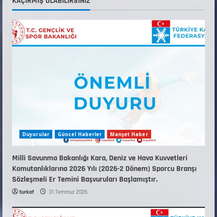
KAÇIRMIŞ OLABILIRSINIZ
ANTRENÖRLÜK KURSU DUYURUSU
12 Temmuz 2026
5
Duyurular
Güncel Haberler
Manşet Haber
Millî Savunma Bakanlığı Kara, Deniz ve Hava Kuvvetleri
Komutanlıklarına 2026 Yılı (2026-2 Dönem) Sporcu Branşı
Sözleşmeli Er Temini Başvuruları Başlamıştır.
turkaf
31 Temmuz 2026