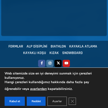
FORMLAR
ALP DİSİPLİNİ
BIATHLON
KAYAKLA ATLAMA
KAYAKLI KOŞU
KIZAK
SNOWBOARD
Web sitemizde size en iyi deneyimi sunmak için çerezleri
Copyright © 2024 Tüm hakları Türkiye Kayak Federasyonu'na aittir.
|
kullanıyoruz.
Hangi çerezleri kullandığımız hakkında daha fazla şey
HBS - Yazılım
öğrenebilir veya
ayarlardan
kapatabilirsiniz.
GDPR ÇEREZ ŞERIDIN
Kabul et
Reddet
Ayarlar