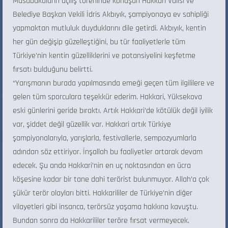
Müsabakaların açılış töreninde konuşan Hakkari Valisi ve
Belediye Başkan Vekili İdris Akbıyık, şampiyonaya ev sahipliği
yapmaktan mutluluk duyduklarını dile getirdi. Akbıyık, kentin
her gün değişip güzelleştiğini, bu tür faaliyetlerle tüm
Türkiye’nin kentin güzelliklerini ve potansiyelini keşfetme
fırsatı bulduğunu belirtti.
“Yarışmanın burada yapılmasında emeği geçen tüm ilgililere ve
gelen tüm sporculara teşekkür ederim. Hakkari, Yüksekova
eski günlerini geride bıraktı. Artık Hakkari’de kötülük değil iyilik
var, şiddet değil güzellik var. Hakkari artık Türkiye
şampiyonalarıyla, yarışlarla, festivallerle, sempozyumlarla
adından söz ettiriyor. İnşallah bu faaliyetler artarak devam
edecek. Şu anda Hakkari’nin en uç noktasından en ücra
köşesine kadar bir tane dahi terörist bulunmuyor. Allah’a çok
şükür terör olayları bitti. Hakkarililer de Türkiye’nin diğer
vilayetleri gibi insanca, terörsüz yaşama hakkına kavuştu.
Bundan sonra da Hakkarililer teröre fırsat vermeyecek.