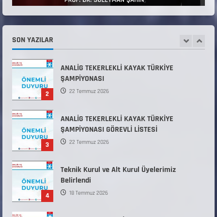
Temini Başvuruları Başlamıştır.
31 Temmuz 2026
ANALİG TEKERLEKLİ KAYAK TÜRKİYE
ŞAMPİYONASI
SON YAZILAR
22 Temmuz 2026
2
ANALİG TEKERLEKLİ KAYAK TÜRKİYE
ŞAMPİYONASI GÖREVLİ LİSTESİ
22 Temmuz 2026
3
Teknik Kurul ve Alt Kurul Üyelerimiz
Belirlendi
18 Temmuz 2026
4
KAYAKLI KOŞU VE BİATHLON 3.KADEME
ANTRENÖRLÜK KURSU DUYURUSU
12 Temmuz 2026
5