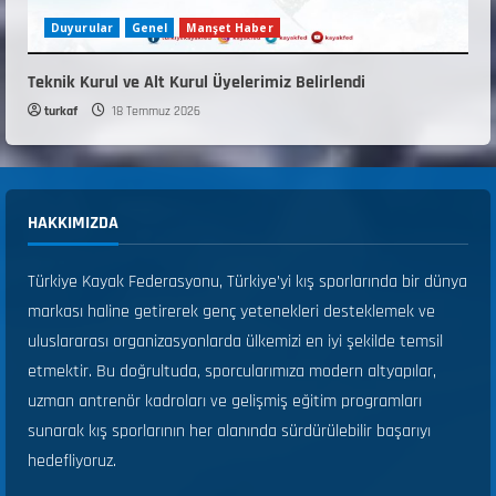
Duyurular
Genel
Manşet Haber
Teknik Kurul ve Alt Kurul Üyelerimiz Belirlendi
turkaf
18 Temmuz 2026
HAKKIMIZDA
Türkiye Kayak Federasyonu, Türkiye’yi kış sporlarında bir dünya
markası haline getirerek genç yetenekleri desteklemek ve
uluslararası organizasyonlarda ülkemizi en iyi şekilde temsil
etmektir. Bu doğrultuda, sporcularımıza modern altyapılar,
uzman antrenör kadroları ve gelişmiş eğitim programları
sunarak kış sporlarının her alanında sürdürülebilir başarıyı
hedefliyoruz.