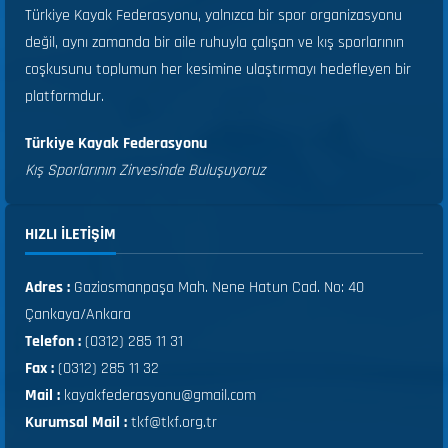
Türkiye Kayak Federasyonu, yalnızca bir spor organizasyonu
değil, aynı zamanda bir aile ruhuyla çalışan ve kış sporlarının
coşkusunu toplumun her kesimine ulaştırmayı hedefleyen bir
platformdur.
Türkiye Kayak Federasyonu
Kış Sporlarının Zirvesinde Buluşuyoruz
HIZLI ILETIŞIM
Adres :
Gaziosmanpaşa Mah. Nene Hatun Cad. No: 40
Çankaya/Ankara
Telefon :
(0312) 285 11 31
Fax :
(0312) 285 11 32
Mail :
kayakfederasyonu@gmail.com
Kurumsal Mail :
tkf@tkf.org.tr