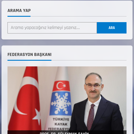
22 Temmuz 2026
2
ARAMA YAP
ANALİG TEKERLEKLİ KAYAK TÜRKİYE
ARA
ŞAMPİYONASI GÖREVLİ LİSTESİ
22 Temmuz 2026
3
Teknik Kurul ve Alt Kurul Üyelerimiz
FEDERASYON BAŞKANI
Belirlendi
18 Temmuz 2026
4
KAYAKLI KOŞU VE BİATHLON 3.KADEME
ANTRENÖRLÜK KURSU DUYURUSU
12 Temmuz 2026
5
Millî Savunma Bakanlığı Kara, Deniz ve Hava
Kuvvetleri Komutanlıklarına 2026 Yılı (2026-
2 Dönem) Sporcu Branşı Sözleşmeli Er
1