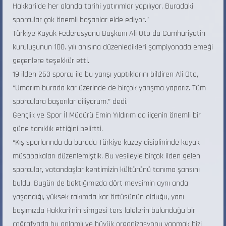
Hakkari’de her alanda tarihi yatırımlar yapılıyor. Buradaki
sporcular çok önemli başarılar elde ediyor.”
Türkiye Kayak Federasyonu Başkanı Ali Oto da Cumhuriyetin
kuruluşunun 100. yılı anısına düzenledikleri şampiyonada emeği
geçenlere teşekkür etti.
19 ilden 263 sporcu ile bu yarışı yaptıklarını bildiren Ali Oto,
“Umarım burada kar üzerinde de birçok yarışma yaparız. Tüm
sporculara başarılar diliyorum.” dedi.
Gençlik ve Spor İl Müdürü Emin Yıldırım da ilçenin önemli bir
güne tanıklık ettiğini belirtti.
“Kış sporlarında da burada Türkiye kuzey disiplininde kayak
müsabakaları düzenlemiştik. Bu vesileyle birçok ilden gelen
sporcular, vatandaşlar kentimizin kültürünü tanıma şansını
buldu. Bugün de baktığımızda dört mevsimin aynı anda
yaşandığı, yüksek rakımda kar örtüsünün olduğu, yanı
başımızda Hakkari’nin simgesi ters lalelerin bulunduğu bir
coğrafyada bu anlamlı ve büyük organizasyonu yapmak bizi