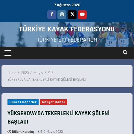
7 Ağustos 2026
TÜRKİYE KAYAK FEDERASYONU
TÜRKİYE SKI FEDERATION
Home
2023
Mayıs
9
YÜKSEKOVA’DA TEKERLEKLİ KAYAK ŞÖLENİ BAŞLADI
Güncel Haberler
Manşet Haber
YÜKSEKOVA’DA TEKERLEKLİ KAYAK ŞÖLENİ
BAŞLADI
Bülent Karadaş
9 Mayıs 2023