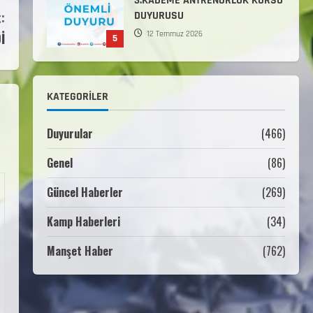
3.KADEME ANTRENÖRLÜK KURSU
:
DUYURUSU
12 Temmuz 2026
İ
5
Millî Savunma Bakanlığı Kara,
Deniz ve Hava Kuvvetleri
KATEGORILER
Komutanlıklarına 2026 Yılı
(2026-2 Dönem) Sporcu Branşı
1
Sözleşmeli Er Temini Başvuruları
Duyurular
(466)
Başlamıştır.
Genel
(86)
31 Temmuz 2026
ANALİG TEKERLEKLİ KAYAK
TÜRKİYE ŞAMPİYONASI
Güncel Haberler
(269)
22 Temmuz 2026
Kamp Haberleri
(34)
2
Manşet Haber
(762)
ANALİG TEKERLEKLİ KAYAK
TÜRKİYE ŞAMPİYONASI GÖREVLİ
LİSTESİ
22 Temmuz 2026
3