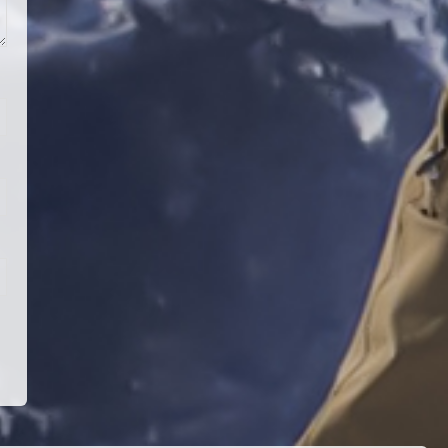
Teknik Kurul ve Alt Kurul
Üyelerimiz Belirlendi
18 Temmuz 2026
4
KAYAKLI KOŞU VE BİATHLON
3.KADEME ANTRENÖRLÜK KURSU
DUYURUSU
12 Temmuz 2026
5