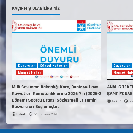
KAÇIRMIŞ OLABILIRSINIZ
Duyurular
Güncel Haberler
Duyurular
Manşet Haber
Manşet Hab
Millî Savunma Bakanlığı Kara, Deniz ve Hava
ANALİG TEKE
Kuvvetleri Komutanlıklarına 2026 Yılı (2026-2
ŞAMPİYONAS
Dönem) Sporcu Branşı Sözleşmeli Er Temini
turkaf
22
Başvuruları Başlamıştır.
turkaf
31 Temmuz 2026