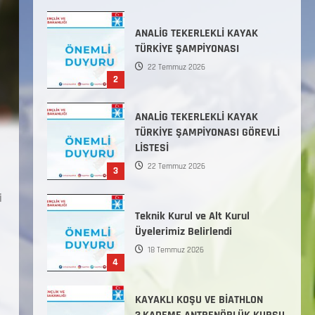
Başlamıştır.
31 Temmuz 2026
ANALİG TEKERLEKLİ KAYAK
TÜRKİYE ŞAMPİYONASI
22 Temmuz 2026
2
ANALİG TEKERLEKLİ KAYAK
TÜRKİYE ŞAMPİYONASI GÖREVLİ
LİSTESİ
22 Temmuz 2026
3
i
Teknik Kurul ve Alt Kurul
Üyelerimiz Belirlendi
18 Temmuz 2026
4
KAYAKLI KOŞU VE BİATHLON