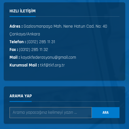
HIZLI ILETIŞIM
Adres :
Gaziosmanpaşa Mah. Nene Hatun Cad. No: 40
Çankaya/Ankara
Telefon :
(0312) 285 11 31
Fax :
(0312) 285 11 32
Mail :
kayakfederasyonu@gmail.com
Kurumsal Mail :
tkf@tkf.org.tr
ARAMA YAP
ARA