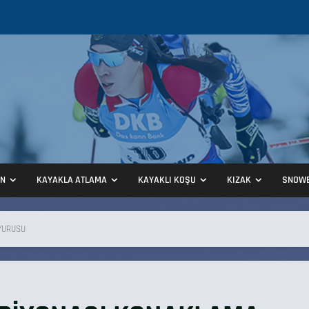
ON
KAYAKLA ATLAMA
KAYAKLI KOŞU
KIZAK
SNOW
YURUSU