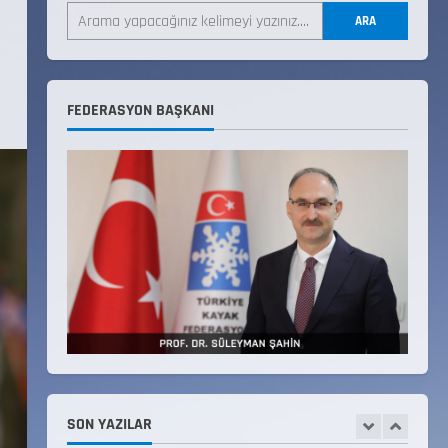
LİSTESİ
ARA
22 Temmuz 2026
3
Teknik Kurul ve Alt Kurul
FEDERASYON BAŞKANI
Üyelerimiz Belirlendi
18 Temmuz 2026
4
KAYAKLI KOŞU VE BİATHLON
3.KADEME ANTRENÖRLÜK KURSU
DUYURUSU
12 Temmuz 2026
5
Millî Savunma Bakanlığı Kara,
Deniz ve Hava Kuvvetleri
Komutanlıklarına 2026 Yılı
(2026-2 Dönem) Sporcu Branşı
SON YAZILAR
1
Sözleşmeli Er Temini Başvuruları