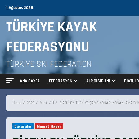
1 Ağustos 2026
TÜRKİYE KAYAK
FEDERASYONU
TÜRKİYE SKI FEDERATION
ANA SAYFA
FEDERASYON
ALP DİSİPLİNİ
BIATHL
Home
2023
Mart
1
BİATHLON TÜRKİYE ŞAMPİYONASI KONAKLAMA DU
Duyurular
Manşet Haber