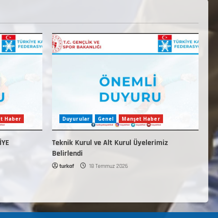
t Haber
Duyurular
Genel
Manşet Haber
İYE
Teknik Kurul ve Alt Kurul Üyelerimiz
Belirlendi
turkaf
18 Temmuz 2026