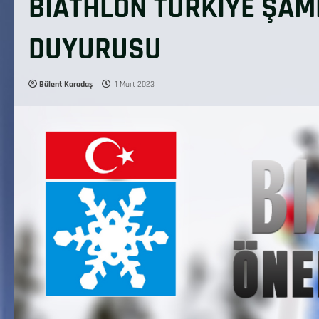
BİATHLON TÜRKİYE ŞA
DUYURUSU
Bülent Karadaş
1 Mart 2023