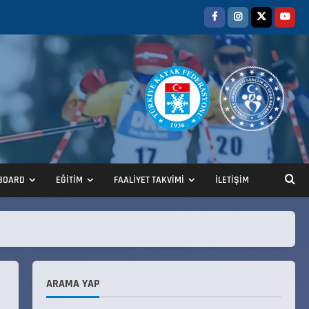
BOARD
EĞİTİM
FAALİYET TAKVİMİ
İLETİŞİM
ANALİG TEKERLEKLİ KAYAK
TÜRKİYE ŞAMPİYONASI
22 Temmuz 2026
2
ARAMA YAP
ANALİG TEKERLEKLİ KAYAK
TÜRKİYE ŞAMPİYONASI GÖREVLİ