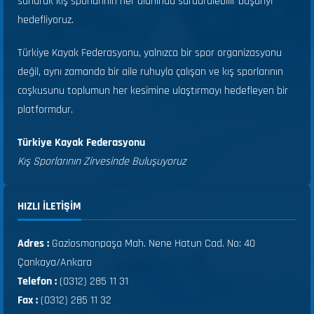
sunarak kış sporlarının her alanında sürdürülebilir başarıyı
hedefliyoruz.
Türkiye Kayak Federasyonu, yalnızca bir spor organizasyonu
değil, aynı zamanda bir aile ruhuyla çalışan ve kış sporlarının
coşkusunu toplumun her kesimine ulaştırmayı hedefleyen bir
platformdur.
Türkiye Kayak Federasyonu
Kış Sporlarının Zirvesinde Buluşuyoruz
HIZLI ILETIŞIM
Adres :
Gaziosmanpaşa Mah. Nene Hatun Cad. No: 40
Çankaya/Ankara
Telefon :
(0312) 285 11 31
Fax :
(0312) 285 11 32