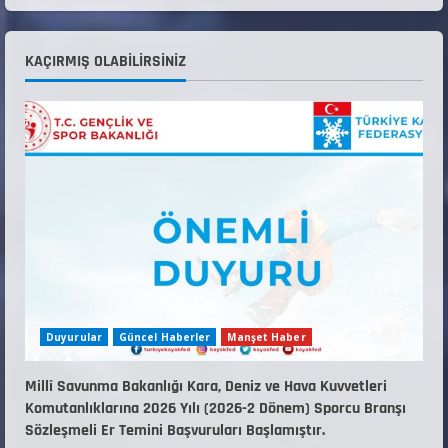
Teknik Kurul ve Alt Kurul Üyelerimiz
KAÇIRMIŞ OLABILIRSINIZ
Belirlendi
18 Temmuz 2026
4
KAYAKLI KOŞU VE BİATHLON 3.KADEME
ANTRENÖRLÜK KURSU DUYURUSU
12 Temmuz 2026
5
Duyurular
Güncel Haberler
Manşet Haber
Millî Savunma Bakanlığı Kara, Deniz ve Hava Kuvvetleri
Komutanlıklarına 2026 Yılı (2026-2 Dönem) Sporcu Branşı
Sözleşmeli Er Temini Başvuruları Başlamıştır.