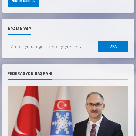
ARAMA YAP
ANALİG TEKERLEKLİ KAYAK TÜRKİYE
ŞAMPİYONASI
ARA
22 Temmuz 2026
2
ANALİG TEKERLEKLİ KAYAK TÜRKİYE
FEDERASYON BAŞKANI
ŞAMPİYONASI GÖREVLİ LİSTESİ
22 Temmuz 2026
3
Teknik Kurul ve Alt Kurul Üyelerimiz
Belirlendi
18 Temmuz 2026
4
KAYAKLI KOŞU VE BİATHLON 3.KADEME