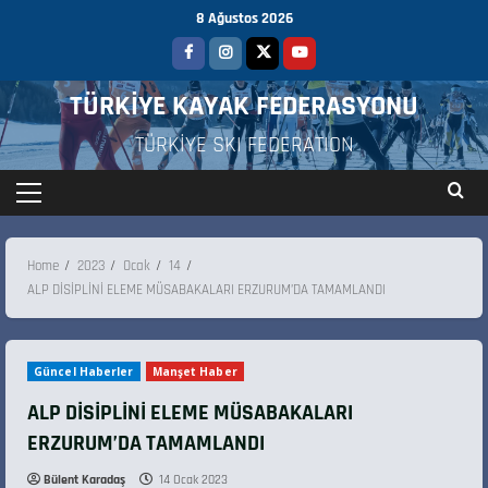
8 Ağustos 2026
TÜRKİYE KAYAK FEDERASYONU
TÜRKİYE SKI FEDERATION
Home
2023
Ocak
14
ALP DİSİPLİNİ ELEME MÜSABAKALARI ERZURUM’DA TAMAMLANDI
Güncel Haberler
Manşet Haber
ALP DİSİPLİNİ ELEME MÜSABAKALARI
ERZURUM’DA TAMAMLANDI
Bülent Karadaş
14 Ocak 2023