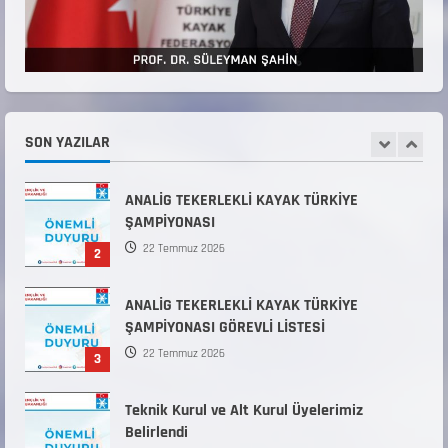
ANTRENÖRLÜK KURSU DUYURUSU
12 Temmuz 2026
5
Millî Savunma Bakanlığı Kara, Deniz ve Hava
Kuvvetleri Komutanlıklarına 2026 Yılı (2026-
2 Dönem) Sporcu Branşı Sözleşmeli Er
SON YAZILAR
1
Temini Başvuruları Başlamıştır.
31 Temmuz 2026
ANALİG TEKERLEKLİ KAYAK TÜRKİYE
ŞAMPİYONASI
22 Temmuz 2026
2
ANALİG TEKERLEKLİ KAYAK TÜRKİYE
ŞAMPİYONASI GÖREVLİ LİSTESİ
22 Temmuz 2026
3
Teknik Kurul ve Alt Kurul Üyelerimiz
Belirlendi