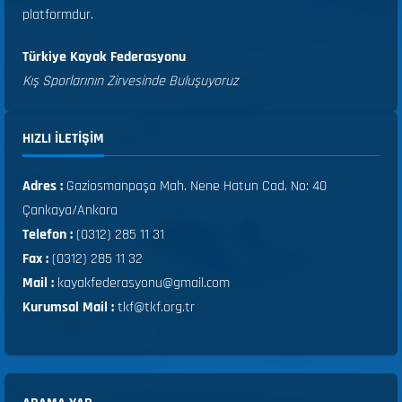
platformdur.
Türkiye Kayak Federasyonu
Kış Sporlarının Zirvesinde Buluşuyoruz
HIZLI ILETIŞIM
Adres :
Gaziosmanpaşa Mah. Nene Hatun Cad. No: 40
Çankaya/Ankara
Telefon :
(0312) 285 11 31
Fax :
(0312) 285 11 32
Mail :
kayakfederasyonu@gmail.com
Kurumsal Mail :
tkf@tkf.org.tr