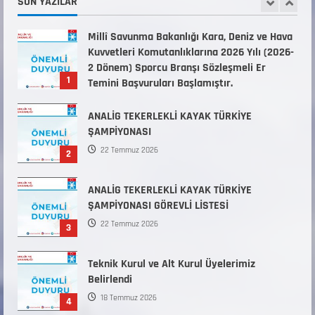
SON YAZILAR
1
Temini Başvuruları Başlamıştır.
31 Temmuz 2026
ANALİG TEKERLEKLİ KAYAK TÜRKİYE
ŞAMPİYONASI
22 Temmuz 2026
2
ANALİG TEKERLEKLİ KAYAK TÜRKİYE
ŞAMPİYONASI GÖREVLİ LİSTESİ
22 Temmuz 2026
3
Teknik Kurul ve Alt Kurul Üyelerimiz
Belirlendi
18 Temmuz 2026
4
KAYAKLI KOŞU VE BİATHLON 3.KADEME
ANTRENÖRLÜK KURSU DUYURUSU
12 Temmuz 2026
5