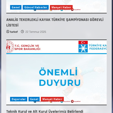
Genel
Güncel Haberler
Manşet Haber
ANALİG TEKERLEKLİ KAYAK TÜRKİYE ŞAMPİYONASI GÖREVLİ
LİSTESİ
turkaf
22 Temmuz 2026
Duyurular
Genel
Manşet Haber
Teknik Kurul ve Alt Kurul Üyelerimiz Belirlendi