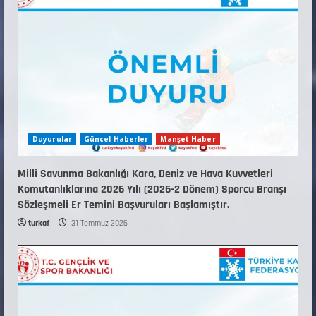
KAYAKLI KOŞU VE BİATHLON 3.KADEME
ANTRENÖRLÜK KURSU DUYURUSU
12 Temmuz 2026
5
Duyurular
Güncel Haberler
Manşet Haber
Millî Savunma Bakanlığı Kara, Deniz ve Hava Kuvvetleri
Komutanlıklarına 2026 Yılı (2026-2 Dönem) Sporcu Branşı
Sözleşmeli Er Temini Başvuruları Başlamıştır.
turkaf
31 Temmuz 2026