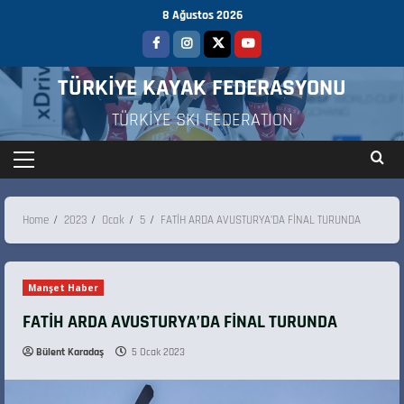
8 Ağustos 2026
TÜRKİYE KAYAK FEDERASYONU
TÜRKİYE SKI FEDERATION
Home
2023
Ocak
5
FATİH ARDA AVUSTURYA’DA FİNAL TURUNDA
Manşet Haber
FATİH ARDA AVUSTURYA’DA FİNAL TURUNDA
Bülent Karadaş
5 Ocak 2023