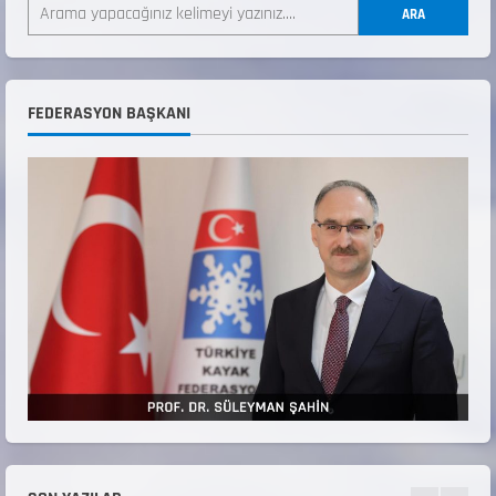
ŞAMPİYONASI
ARA
22 Temmuz 2026
2
ANALİG TEKERLEKLİ KAYAK TÜRKİYE
FEDERASYON BAŞKANI
ŞAMPİYONASI GÖREVLİ LİSTESİ
22 Temmuz 2026
3
Teknik Kurul ve Alt Kurul Üyelerimiz
Belirlendi
18 Temmuz 2026
4
KAYAKLI KOŞU VE BİATHLON 3.KADEME
ANTRENÖRLÜK KURSU DUYURUSU
12 Temmuz 2026
5
Millî Savunma Bakanlığı Kara, Deniz ve Hava
Kuvvetleri Komutanlıklarına 2026 Yılı (2026-
2 Dönem) Sporcu Branşı Sözleşmeli Er