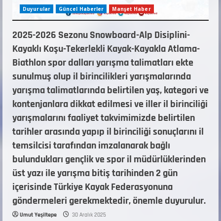
Duyurular
Güncel Haberler
Manşet Haber
2025-2026 Sezonu Snowboard-Alp Disiplini-
Kayaklı Koşu-Tekerlekli Kayak-Kayakla Atlama-
Biathlon spor dalları yarışma talimatları ekte
sunulmuş olup il birincilikleri yarışmalarında
yarışma talimatlarında belirtilen yaş, kategori ve
kontenjanlara dikkat edilmesi ve iller il birinciliği
yarışmalarını faaliyet takvimimizde belirtilen
tarihler arasında yapıp il birinciliği sonuçlarını il
temsilcisi tarafından imzalanarak bağlı
bulundukları gençlik ve spor il müdürlüklerinden
üst yazı ile yarışma bitiş tarihinden 2 gün
içerisinde Türkiye Kayak Federasyonuna
göndermeleri gerekmektedir, önemle duyurulur.
Umut Yeşiltepe
30 Aralık 2025