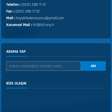
Telefon :
(0312) 285 11 31
Fax :
(0312) 285 11 32
Mail :
kayakfederasyonu@gmail.com
Kurumsal Mail :
tkf@tkf.org.tr
ARAMA YAP
ARA
BIZE ULAŞIN