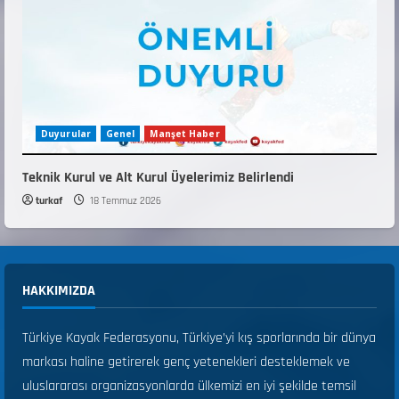
Duyurular
Genel
Manşet Haber
Teknik Kurul ve Alt Kurul Üyelerimiz Belirlendi
turkaf
18 Temmuz 2026
HAKKIMIZDA
Türkiye Kayak Federasyonu, Türkiye’yi kış sporlarında bir dünya
markası haline getirerek genç yetenekleri desteklemek ve
uluslararası organizasyonlarda ülkemizi en iyi şekilde temsil