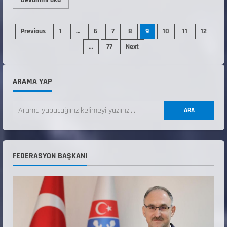
Devamını oku
Previous
1
…
6
7
8
9
10
11
12
…
77
Next
ARAMA YAP
ANALİG TEKERLEKLİ KAYAK TÜRKİYE
ŞAMPİYONASI
ARA
22 Temmuz 2026
2
ANALİG TEKERLEKLİ KAYAK TÜRKİYE
FEDERASYON BAŞKANI
ŞAMPİYONASI GÖREVLİ LİSTESİ
22 Temmuz 2026
3
Teknik Kurul ve Alt Kurul Üyelerimiz
Belirlendi
18 Temmuz 2026