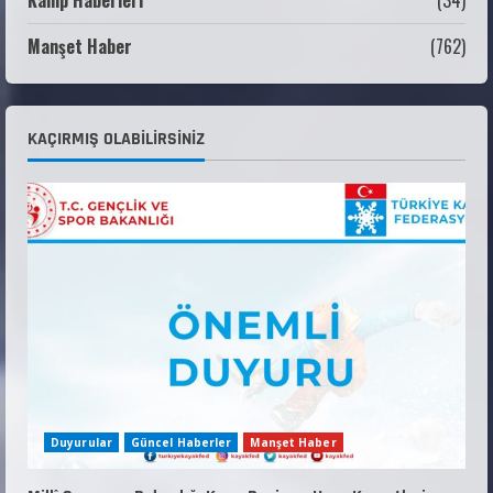
Kamp Haberleri
(34)
ŞAMPİYONASI GÖREVLİ LİSTESİ
Manşet Haber
(762)
22 Temmuz 2026
3
Teknik Kurul ve Alt Kurul Üyelerimiz
KAÇIRMIŞ OLABILIRSINIZ
Belirlendi
18 Temmuz 2026
4
KAYAKLI KOŞU VE BİATHLON 3.KADEME
ANTRENÖRLÜK KURSU DUYURUSU
12 Temmuz 2026
5
Duyurular
Güncel Haberler
Manşet Haber