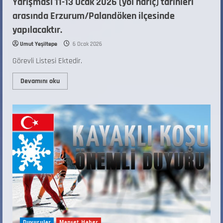
Yarışması 11-13 Ocak 2026 (yol hariç) tarihleri
arasında Erzurum/Palandöken ilçesinde
yapılacaktır.
Umut Yeşiltepe
6 Ocak 2026
Görevli Listesi Ektedir.
Devamını oku
Duyurular
Manşet Haber