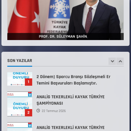
4
KAYAKLI KOŞU VE BİATHLON 3.KADEME
ANTRENÖRLÜK KURSU DUYURUSU
12 Temmuz 2026
5
Millî Savunma Bakanlığı Kara, Deniz ve Hava
Kuvvetleri Komutanlıklarına 2026 Yılı (2026-
2 Dönem) Sporcu Branşı Sözleşmeli Er
SON YAZILAR
1
Temini Başvuruları Başlamıştır.
31 Temmuz 2026
ANALİG TEKERLEKLİ KAYAK TÜRKİYE
ŞAMPİYONASI
22 Temmuz 2026
2
ANALİG TEKERLEKLİ KAYAK TÜRKİYE
ŞAMPİYONASI GÖREVLİ LİSTESİ
22 Temmuz 2026
3