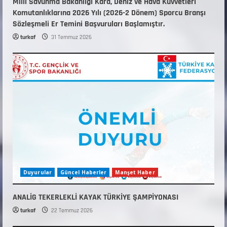
Millî Savunma Bakanlığı Kara, Deniz ve Hava Kuvvetleri
Komutanlıklarına 2026 Yılı (2026-2 Dönem) Sporcu Branşı
Sözleşmeli Er Temini Başvuruları Başlamıştır.
turkaf
31 Temmuz 2026
Duyurular
Güncel Haberler
Manşet Haber
ANALİG TEKERLEKLİ KAYAK TÜRKİYE ŞAMPİYONASI
turkaf
22 Temmuz 2026