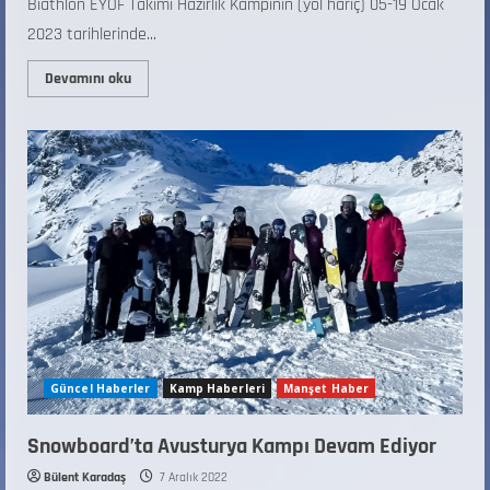
Biathlon EYOF Takımı Hazırlık Kampının (yol hariç) 05-19 Ocak
2023 tarihlerinde...
Devamını oku
Güncel Haberler
Kamp Haberleri
Manşet Haber
Snowboard’ta Avusturya Kampı Devam Ediyor
Bülent Karadaş
7 Aralık 2022