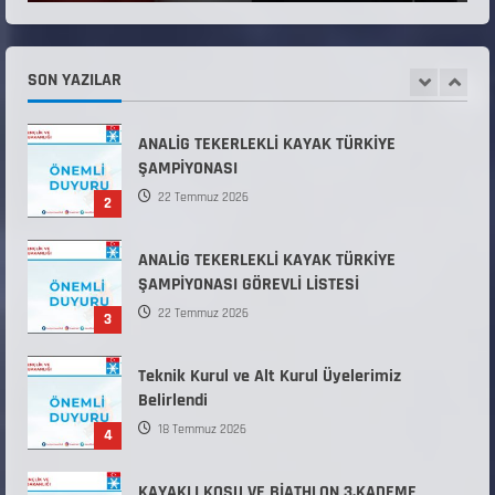
31 Temmuz 2026
ANALİG TEKERLEKLİ KAYAK TÜRKİYE
ŞAMPİYONASI
SON YAZILAR
22 Temmuz 2026
2
ANALİG TEKERLEKLİ KAYAK TÜRKİYE
ŞAMPİYONASI GÖREVLİ LİSTESİ
22 Temmuz 2026
3
Teknik Kurul ve Alt Kurul Üyelerimiz
Belirlendi
18 Temmuz 2026
4
KAYAKLI KOŞU VE BİATHLON 3.KADEME
ANTRENÖRLÜK KURSU DUYURUSU
12 Temmuz 2026
5
Millî Savunma Bakanlığı Kara, Deniz ve Hava