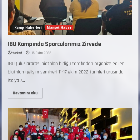
Kamp Haberleri
Manşet Haber
IBU Kampında Sporcularımız Zirvede
turkaf
16 Ekim 2022
IBU (uluslararası biathlon birliği) tarafından organize edilen
biathlon gelişim semineri 11-17 ekim 2022 tarihleri arasında
İtalya /...
Devamını oku