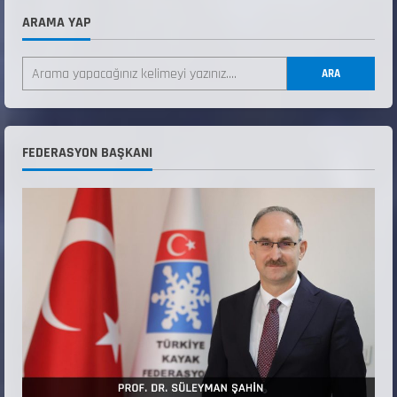
2
ARAMA YAP
ANALİG TEKERLEKLİ KAYAK TÜRKİYE
ŞAMPİYONASI GÖREVLİ LİSTESİ
ARA
22 Temmuz 2026
3
Teknik Kurul ve Alt Kurul Üyelerimiz
FEDERASYON BAŞKANI
Belirlendi
18 Temmuz 2026
4
KAYAKLI KOŞU VE BİATHLON 3.KADEME
ANTRENÖRLÜK KURSU DUYURUSU
12 Temmuz 2026
5
Millî Savunma Bakanlığı Kara, Deniz ve Hava
Kuvvetleri Komutanlıklarına 2026 Yılı (2026-
2 Dönem) Sporcu Branşı Sözleşmeli Er
1
Temini Başvuruları Başlamıştır.