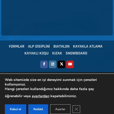
FORMLAR
ALP DİSİPLİNİ
BIATHLON
KAYAKLA ATLAMA
KAYAKLI KOŞU
KIZAK
SNOWBOARD
Copyright © 2024 Tüm hakları Türkiye Kayak Federasyonu'na aittir.
|
Web sitemizde size en iyi deneyimi sunmak için çerezleri
kullanıyoruz.
HBS - Yazılım
Hangi çerezleri kullandığımız hakkında daha fazla şey
öğrenebilir veya
ayarlardan
kapatabilirsiniz.
GDPR ÇEREZ ŞERIDIN
Kabul et
Reddet
Ayarlar