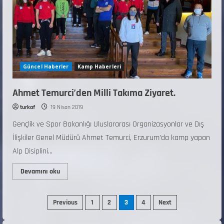
Güncel Haberler
Kamp Haberleri
Ahmet Temurci’den Milli Takıma Ziyaret.
turkaf
19 Nisan 2019
Gençlik ve Spor Bakanlığı Uluslararası Organizasyonlar ve Dış
İlişkiler Genel Müdürü Ahmet Temurci, Erzurum’da kamp yapan
Alp Disiplini...
Devamını oku
ANALİG TEKERLEKLİ KAYAK TÜRKİYE
Previous
1
2
3
4
Next
ŞAMPİYONASI
22 Temmuz 2026