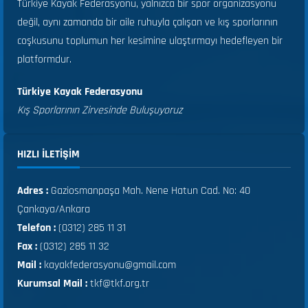
Türkiye Kayak Federasyonu, yalnızca bir spor organizasyonu
değil, aynı zamanda bir aile ruhuyla çalışan ve kış sporlarının
coşkusunu toplumun her kesimine ulaştırmayı hedefleyen bir
platformdur.
Türkiye Kayak Federasyonu
Kış Sporlarının Zirvesinde Buluşuyoruz
HIZLI ILETIŞIM
Adres :
Gaziosmanpaşa Mah. Nene Hatun Cad. No: 40
Çankaya/Ankara
Telefon :
(0312) 285 11 31
Fax :
(0312) 285 11 32
Mail :
kayakfederasyonu@gmail.com
Kurumsal Mail :
tkf@tkf.org.tr