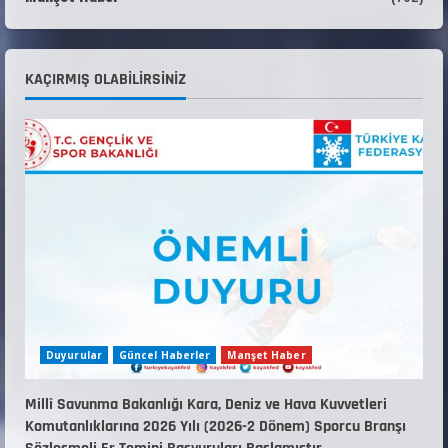
22 Temmuz 2026
3
Teknik Kurul ve Alt Kurul Üyelerimiz
KAÇIRMIŞ OLABILIRSINIZ
Belirlendi
18 Temmuz 2026
4
KAYAKLI KOŞU VE BİATHLON 3.KADEME
ANTRENÖRLÜK KURSU DUYURUSU
12 Temmuz 2026
5
Duyurular
Güncel Haberler
Manşet Haber
Millî Savunma Bakanlığı Kara, Deniz ve Hava Kuvvetleri
Komutanlıklarına 2026 Yılı (2026-2 Dönem) Sporcu Branşı