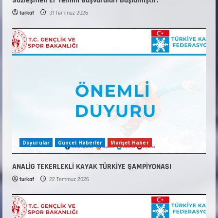
Sözleşmeli Er Temini Başvuruları Başlamıştır.
turkaf
31 Temmuz 2026
Duyurular
Güncel Haberler
Manşet Haber
ANALİG TEKERLEKLİ KAYAK TÜRKİYE ŞAMPİYONASI
turkaf
22 Temmuz 2026