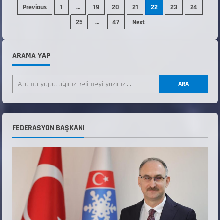
Previous
1
…
19
20
21
22
23
24
25
…
47
Next
ARAMA YAP
ANALİG TEKERLEKLİ KAYAK TÜRKİYE
ŞAMPİYONASI
ARA
22 Temmuz 2026
2
ANALİG TEKERLEKLİ KAYAK TÜRKİYE
FEDERASYON BAŞKANI
ŞAMPİYONASI GÖREVLİ LİSTESİ
22 Temmuz 2026
3
Teknik Kurul ve Alt Kurul Üyelerimiz
Belirlendi
18 Temmuz 2026
4