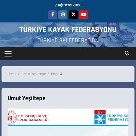
7 Ağustos 2026
TÜRKİYE KAYAK FEDERASYONU
TÜRKİYE SKI FEDERATION
Home
Umut Yeşiltepe
Page 4
Umut Yeşiltepe