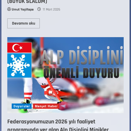
(BÜYÜK SLALOM)
Umut Yeşiltepe
11 Mart 2026
Devamını oku
Duyurular
Manşet Haber
Federasyonumuzun 2026 yılı faaliyet
programında yer alan Alp Disiplini Minikler