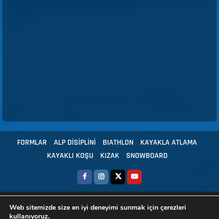
FORMLAR
ALP DİSİPLİNİ
BIATHLON
KAYAKLA ATLAMA
KAYAKLI KOŞU
KIZAK
SNOWBOARD
Copyright © 2024 Tüm hakları Türkiye Kayak Federasyonu'na aittir.
|
Web sitemizde size en iyi deneyimi sunmak için çerezleri
HBS - Yazılım
kullanıyoruz.