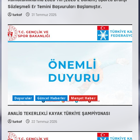
Sözleşmeli Er Temini Başvuruları Başlamıştır.
turkaf
31 Temmuz 2026
Duyurular
Güncel Haberler
Manşet Haber
ANALİG TEKERLEKLİ KAYAK TÜRKİYE ŞAMPİYONASI
turkaf
22 Temmuz 2026