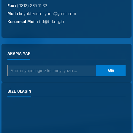
Fax :
(0312) 285 11 32
Mail :
kayakfederasyonu@gmail.com
Kurumsal Mail :
tkf@tkf.org.tr
ARAMA YAP
ARA
BIZE ULAŞIN