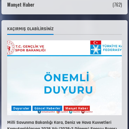
Manşet Haber
(762)
18 Temmuz 2026
4
KAYAKLI KOŞU VE BİATHLON 3.KADEME
KAÇIRMIŞ OLABILIRSINIZ
ANTRENÖRLÜK KURSU DUYURUSU
12 Temmuz 2026
5
Duyurular
Güncel Haberler
Manşet Haber
Millî Savunma Bakanlığı Kara, Deniz ve Hava Kuvvetleri
Komutanlıklarına 2026 Yılı (2026-2 Dönem) Sporcu Branşı