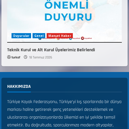
Duyurular
Genel
Manşet Haber
Teknik Kurul ve Alt Kurul Üyelerimiz Belirlendi
turkaf
18 Temmuz 2026
HAKKIMIZDA
Türkiye Kayak Federasyonu, Türkiye’yi kış sporlarında bir dünya
markası haline getirerek genç yetenekleri desteklemek ve
uluslararası organizasyonlarda ülkemizi en iyi şekilde temsil
etmektir. Bu doğrultuda, sporcularımıza modern altyapılar,