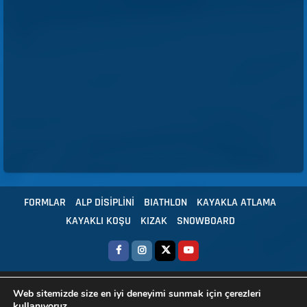
FORMLAR
ALP DİSİPLİNİ
BIATHLON
KAYAKLA ATLAMA
KAYAKLI KOŞU
KIZAK
SNOWBOARD
Copyright © 2024 Tüm hakları Türkiye Kayak Federasyonu'na aittir.
|
Web sitemizde size en iyi deneyimi sunmak için çerezleri
HBS - Yazılım
kullanıyoruz.