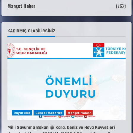
Manşet Haber
(762)
22 Temmuz 2026
3
Teknik Kurul ve Alt Kurul Üyelerimiz
KAÇIRMIŞ OLABILIRSINIZ
Belirlendi
18 Temmuz 2026
4
KAYAKLI KOŞU VE BİATHLON 3.KADEME
ANTRENÖRLÜK KURSU DUYURUSU
12 Temmuz 2026
5
Duyurular
Güncel Haberler
Manşet Haber
Millî Savunma Bakanlığı Kara, Deniz ve Hava Kuvvetleri