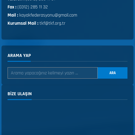
Fax :
(0312) 285 11 32
Mail :
kayakfederasyonu@gmail.com
Kurumsal Mail :
tkf@tkf.org.tr
ARAMA YAP
ARA
BIZE ULAŞIN