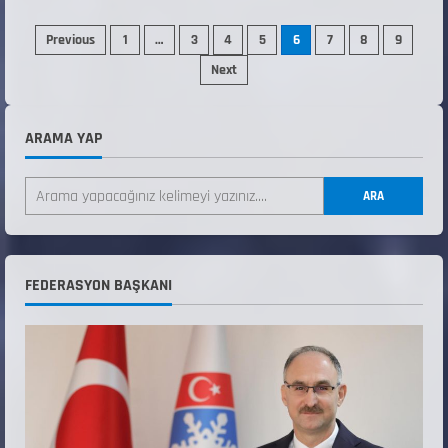
Previous
1
…
3
4
5
6
7
8
9
Next
ARAMA YAP
ANALİG TEKERLEKLİ KAYAK TÜRKİYE
ŞAMPİYONASI
ARA
22 Temmuz 2026
2
ANALİG TEKERLEKLİ KAYAK TÜRKİYE
FEDERASYON BAŞKANI
ŞAMPİYONASI GÖREVLİ LİSTESİ
22 Temmuz 2026
3
Teknik Kurul ve Alt Kurul Üyelerimiz
Belirlendi
18 Temmuz 2026
4