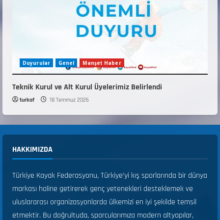
Duyurular
Genel
Manşet Haber
Teknik Kurul ve Alt Kurul Üyelerimiz Belirlendi
turkaf
18 Temmuz 2026
HAKKIMIZDA
Türkiye Kayak Federasyonu, Türkiye’yi kış sporlarında bir dünya
markası haline getirerek genç yetenekleri desteklemek ve
uluslararası organizasyonlarda ülkemizi en iyi şekilde temsil
etmektir. Bu doğrultuda, sporcularımıza modern altyapılar,