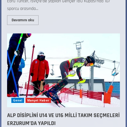
Ebru Tuncer, İsviçre’de yapılan Gençler IBU Kupası’nda 107
sporcu arasında...
Devamını oku
Genel
Manşet Haber
ALP DİSİPLİNİ U14 VE U16 MİLLİ TAKIM SEÇMELERİ
ERZURUM’DA YAPILDI