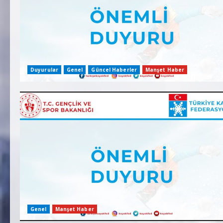
Duyurular
Genel
Güncel Haberler
Manşet Haber
Genel
Manşet Haber