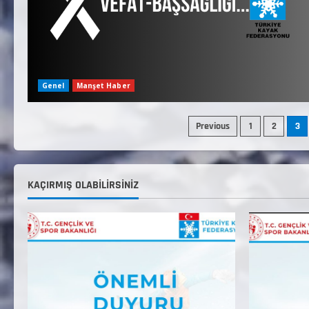
Genel
Manşet Haber
Previous
1
2
3
KAÇIRMIŞ OLABILIRSINIZ