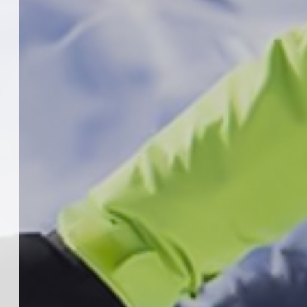
KAYAKLI KOŞU VE BİATHLON
3.KADEME ANTRENÖRLÜK KURSU
DUYURUSU
12 Temmuz 2026
5