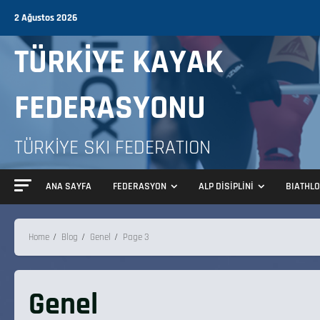
2 Ağustos 2026
TÜRKİYE KAYAK
FEDERASYONU
TÜRKİYE SKI FEDERATION
ANA SAYFA
FEDERASYON
ALP DİSİPLİNİ
BIATHL
Home
Blog
Genel
Page 3
Genel