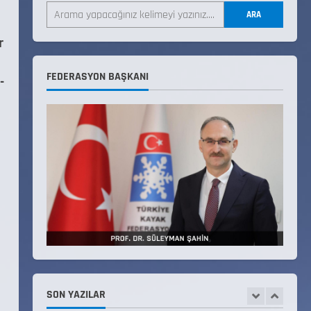
ARA
18 Temmuz 2026
4
r
KAYAKLI KOŞU VE BİATHLON
FEDERASYON BAŞKANI
-
3.KADEME ANTRENÖRLÜK KURSU
DUYURUSU
12 Temmuz 2026
5
Millî Savunma Bakanlığı Kara,
Deniz ve Hava Kuvvetleri
Komutanlıklarına 2026 Yılı
(2026-2 Dönem) Sporcu Branşı
1
Sözleşmeli Er Temini Başvuruları
Başlamıştır.
31 Temmuz 2026
ANALİG TEKERLEKLİ KAYAK
TÜRKİYE ŞAMPİYONASI
22 Temmuz 2026
SON YAZILAR
2