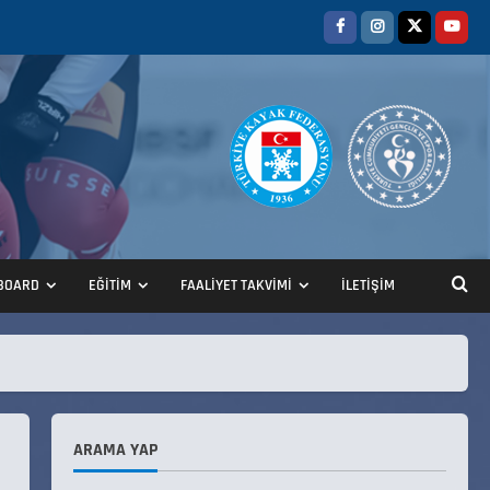
ANALİG TEKERLEKLİ KAYAK
TÜRKİYE ŞAMPİYONASI
22 Temmuz 2026
2
BOARD
EĞİTİM
FAALİYET TAKVİMİ
İLETİŞİM
ANALİG TEKERLEKLİ KAYAK
TÜRKİYE ŞAMPİYONASI GÖREVLİ
LİSTESİ
22 Temmuz 2026
3
ARAMA YAP
Teknik Kurul ve Alt Kurul
Üyelerimiz Belirlendi