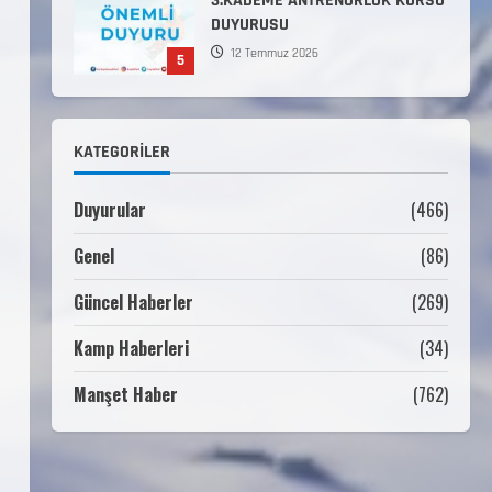
Komutanlıklarına 2026 Yılı
(2026-2 Dönem) Sporcu Branşı
1
Sözleşmeli Er Temini Başvuruları
Başlamıştır.
31 Temmuz 2026
ANALİG TEKERLEKLİ KAYAK
KATEGORILER
TÜRKİYE ŞAMPİYONASI
22 Temmuz 2026
2
Duyurular
(466)
Genel
(86)
ANALİG TEKERLEKLİ KAYAK
TÜRKİYE ŞAMPİYONASI GÖREVLİ
Güncel Haberler
(269)
LİSTESİ
22 Temmuz 2026
Kamp Haberleri
(34)
3
Manşet Haber
(762)
Teknik Kurul ve Alt Kurul
Üyelerimiz Belirlendi
18 Temmuz 2026
4