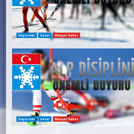
Duyurular
Genel
Manşet Haber
Duyurular
Genel
Manşet Haber