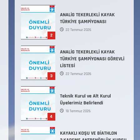
ANALİG TEKERLEKLİ KAYAK
TÜRKİYE ŞAMPİYONASI GÖREVLİ
LİSTESİ
22 Temmuz 2026
3
Teknik Kurul ve Alt Kurul
Üyelerimiz Belirlendi
18 Temmuz 2026
4
KAYAKLI KOŞU VE BİATHLON
3.KADEME ANTRENÖRLÜK KURSU
DUYURUSU
12 Temmuz 2026
5
Millî Savunma Bakanlığı Kara,
Deniz ve Hava Kuvvetleri