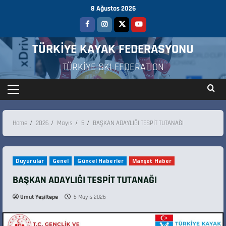
8 Ağustos 2026
TÜRKİYE KAYAK FEDERASYONU
TÜRKİYE SKI FEDERATION
Home
2026
Mayıs
5
BAŞKAN ADAYLIĞI TESPİT TUTANAĞI
Duyurular
Genel
Güncel Haberler
Manşet Haber
BAŞKAN ADAYLIĞI TESPİT TUTANAĞI
Umut Yeşiltepe
5 Mayıs 2026