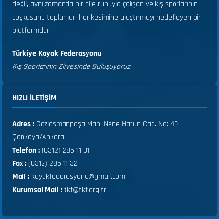
değil, aynı zamanda bir aile ruhuyla çalışan ve kış sporlarının
coşkusunu toplumun her kesimine ulaştırmayı hedefleyen bir
platformdur.
Türkiye Kayak Federasyonu
Kış Sporlarının Zirvesinde Buluşuyoruz
HIZLI ILETIŞIM
Adres :
Gaziosmanpaşa Mah. Nene Hatun Cad. No: 40
Çankaya/Ankara
Telefon :
(0312) 285 11 31
Fax :
(0312) 285 11 32
Mail :
kayakfederasyonu@gmail.com
Kurumsal Mail :
tkf@tkf.org.tr