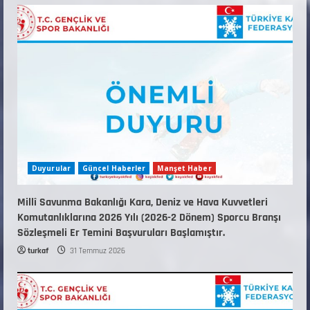
KAYAKLI KOŞU VE BİATHLON 3.KADEME
ANTRENÖRLÜK KURSU DUYURUSU
12 Temmuz 2026
5
Duyurular
Güncel Haberler
Manşet Haber
Millî Savunma Bakanlığı Kara, Deniz ve Hava Kuvvetleri
Komutanlıklarına 2026 Yılı (2026-2 Dönem) Sporcu Branşı
Sözleşmeli Er Temini Başvuruları Başlamıştır.
turkaf
31 Temmuz 2026