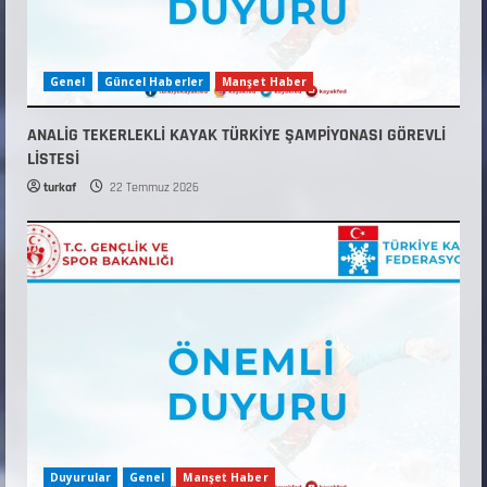
Genel
Güncel Haberler
Manşet Haber
ANALİG TEKERLEKLİ KAYAK TÜRKİYE ŞAMPİYONASI GÖREVLİ
LİSTESİ
turkaf
22 Temmuz 2026
Duyurular
Genel
Manşet Haber