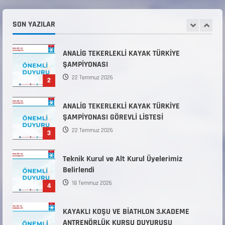
Kuvvetleri Komutanlıklarına 2026 Yılı (2026-
2 Dönem) Sporcu Branşı Sözleşmeli Er
SON YAZILAR
1
Temini Başvuruları Başlamıştır.
31 Temmuz 2026
ANALİG TEKERLEKLİ KAYAK TÜRKİYE
ŞAMPİYONASI
22 Temmuz 2026
2
ANALİG TEKERLEKLİ KAYAK TÜRKİYE
ŞAMPİYONASI GÖREVLİ LİSTESİ
22 Temmuz 2026
3
Teknik Kurul ve Alt Kurul Üyelerimiz
Belirlendi
18 Temmuz 2026
4
KAYAKLI KOŞU VE BİATHLON 3.KADEME
ANTRENÖRLÜK KURSU DUYURUSU