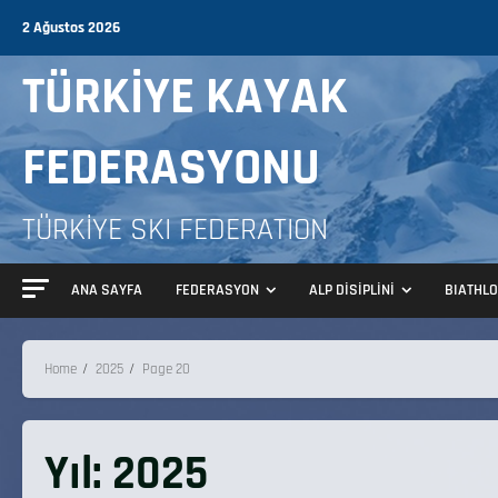
2 Ağustos 2026
TÜRKİYE KAYAK
FEDERASYONU
TÜRKİYE SKI FEDERATION
ANA SAYFA
FEDERASYON
ALP DİSİPLİNİ
BIATHL
Home
2025
Page 20
Yıl:
2025