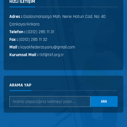
HIZLI ILETIŞIM
Adres :
Gaziosmanpaşa Mah. Nene Hatun Cad. No: 40
Çankaya/Ankara
Telefon :
(0312) 285 11 31
Fax :
(0312) 285 11 32
Mail :
kayakfederasyonu@gmail.com
Kurumsal Mail :
tkf@tkf.org.tr
ARAMA YAP
ARA