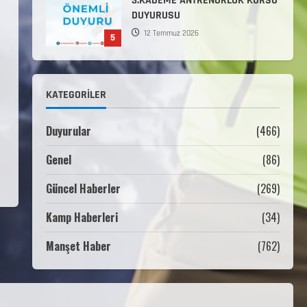
3.KADEME ANTRENÖRLÜK KURSU
DUYURUSU
12 Temmuz 2026
5
Millî Savunma Bakanlığı Kara,
Deniz ve Hava Kuvvetleri
KATEGORILER
Komutanlıklarına 2026 Yılı
(2026-2 Dönem) Sporcu Branşı
1
Sözleşmeli Er Temini Başvuruları
Duyurular
(466)
Başlamıştır.
Genel
(86)
31 Temmuz 2026
ANALİG TEKERLEKLİ KAYAK
TÜRKİYE ŞAMPİYONASI
Güncel Haberler
(269)
22 Temmuz 2026
Kamp Haberleri
(34)
2
Manşet Haber
(762)
ANALİG TEKERLEKLİ KAYAK
TÜRKİYE ŞAMPİYONASI GÖREVLİ
LİSTESİ
22 Temmuz 2026
3