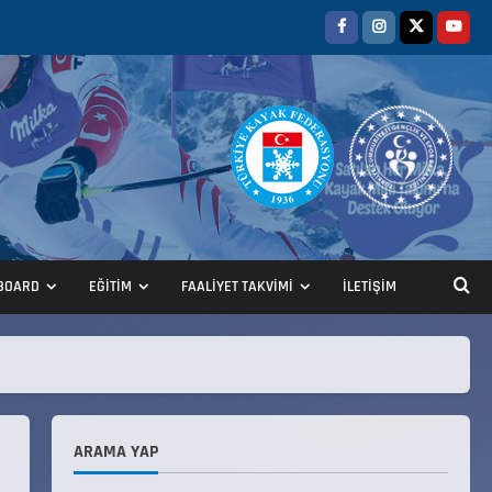
BOARD
EĞİTİM
FAALİYET TAKVİMİ
İLETİŞİM
ANALİG TEKERLEKLİ KAYAK
TÜRKİYE ŞAMPİYONASI
22 Temmuz 2026
2
ARAMA YAP
ANALİG TEKERLEKLİ KAYAK
TÜRKİYE ŞAMPİYONASI GÖREVLİ