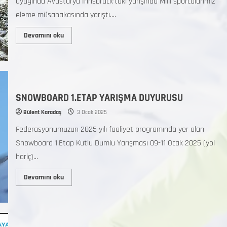
ayağında Avusturya İnnsbruck’taki yarışında Milli sporcularımız
eleme müsabakasında yarıştı....
Devamını oku
SNOWBOARD 1.ETAP YARIŞMA DUYURUSU
Bülent Karadaş
3 Ocak 2025
Federasyonumuzun 2025 yılı faaliyet programında yer alan
Snowboard 1.Etap Kutlu Dumlu Yarışması 09-11 Ocak 2025 (yol
hariç)...
Devamını oku