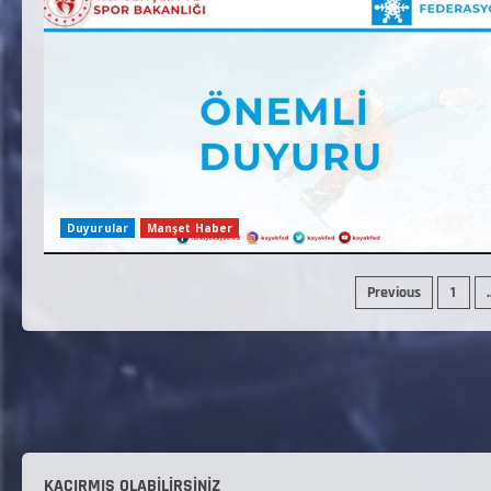
Duyurular
Manşet Haber
Previous
1
KAÇIRMIŞ OLABILIRSINIZ