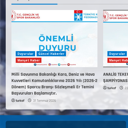
Duyurular
Güncel Haberler
Duyurular
Manşet Haber
Manşet Hab
Millî Savunma Bakanlığı Kara, Deniz ve Hava
ANALİG TEKE
Kuvvetleri Komutanlıklarına 2026 Yılı (2026-2
ŞAMPİYONAS
Dönem) Sporcu Branşı Sözleşmeli Er Temini
turkaf
22
Başvuruları Başlamıştır.
turkaf
31 Temmuz 2026