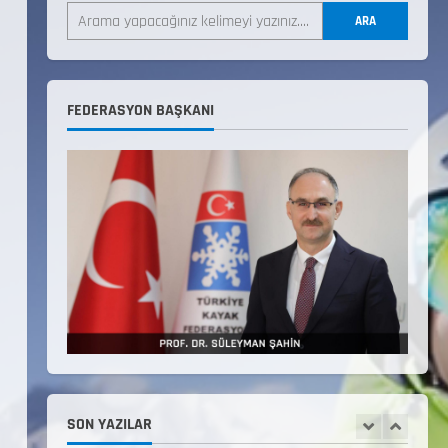
LİSTESİ
ARA
22 Temmuz 2026
3
Teknik Kurul ve Alt Kurul
FEDERASYON BAŞKANI
Üyelerimiz Belirlendi
18 Temmuz 2026
4
KAYAKLI KOŞU VE BİATHLON
3.KADEME ANTRENÖRLÜK KURSU
DUYURUSU
12 Temmuz 2026
5
Millî Savunma Bakanlığı Kara,
Deniz ve Hava Kuvvetleri
Komutanlıklarına 2026 Yılı
(2026-2 Dönem) Sporcu Branşı
SON YAZILAR
1
Sözleşmeli Er Temini Başvuruları